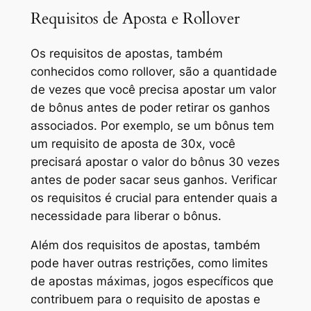
Requisitos de Aposta e Rollover
Os requisitos de apostas, também
conhecidos como rollover, são a quantidade
de vezes que você precisa apostar um valor
de bônus antes de poder retirar os ganhos
associados. Por exemplo, se um bônus tem
um requisito de aposta de 30x, você
precisará apostar o valor do bônus 30 vezes
antes de poder sacar seus ganhos. Verificar
os requisitos é crucial para entender quais a
necessidade para liberar o bônus.
Além dos requisitos de apostas, também
pode haver outras restrições, como limites
de apostas máximas, jogos específicos que
contribuem para o requisito de apostas e