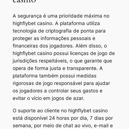
A segurança é uma prioridade máxima no
highflybet casino. A plataforma utiliza
tecnologia de criptografia de ponta para
proteger as informações pessoais e
financeiras dos jogadores. Além disso, o
highflybet casino possui licenças de jogo de
jurisdições respeitáveis, o que garante que
opera de forma justa e transparente. A
plataforma também possui medidas
rigorosas de jogo responsável para ajudar
os jogadores a controlar seus gastos e
evitar o vício em jogos de azar.
O suporte ao cliente no highflybet casino
está disponível 24 horas por dia, 7 dias por
semana, por meio de chat ao vivo, e-mail e