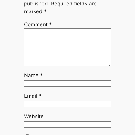
published.
Required fields are
marked
*
Comment
*
Name
*
Email
*
Website