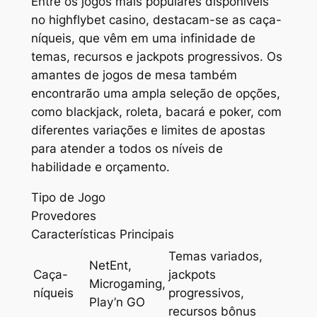
Entre os jogos mais populares disponíveis
no highflybet casino, destacam-se as caça-
níqueis, que vêm em uma infinidade de
temas, recursos e jackpots progressivos. Os
amantes de jogos de mesa também
encontrarão uma ampla seleção de opções,
como blackjack, roleta, bacará e poker, com
diferentes variações e limites de apostas
para atender a todos os níveis de
habilidade e orçamento.
Tipo de Jogo
Provedores
Características Principais
Temas variados,
NetEnt,
Caça-
jackpots
Microgaming,
níqueis
progressivos,
Play’n GO
recursos bônus