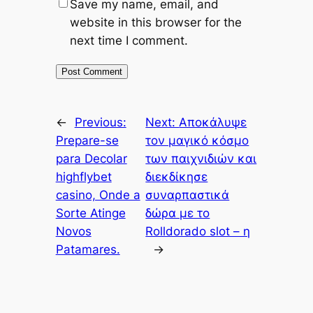
Save my name, email, and
website in this browser for the
next time I comment.
←
Previous:
Next:
Αποκάλυψε
Prepare-se
τον μαγικό κόσμο
para Decolar
των παιχνιδιών και
highflybet
διεκδίκησε
casino, Onde a
συναρπαστικά
Sorte Atinge
δώρα με το
Novos
Rolldorado slot – η
Patamares.
→