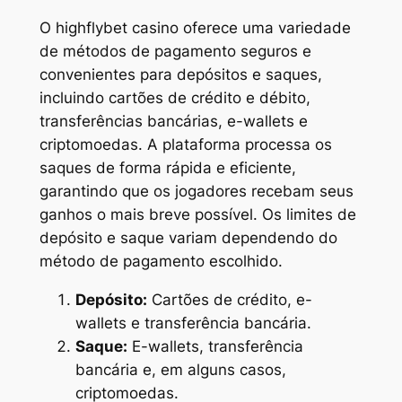
O highflybet casino oferece uma variedade
de métodos de pagamento seguros e
convenientes para depósitos e saques,
incluindo cartões de crédito e débito,
transferências bancárias, e-wallets e
criptomoedas. A plataforma processa os
saques de forma rápida e eficiente,
garantindo que os jogadores recebam seus
ganhos o mais breve possível. Os limites de
depósito e saque variam dependendo do
método de pagamento escolhido.
Depósito:
Cartões de crédito, e-
wallets e transferência bancária.
Saque:
E-wallets, transferência
bancária e, em alguns casos,
criptomoedas.