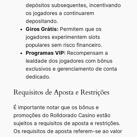
depósitos subsequentes, incentivando
os jogadores a continuarem
depositando.
Giros Grátis:
Permitem que os
jogadores experimentem slots
populares sem risco financeiro.
Programas VIP:
Recompensam a
lealdade dos jogadores com bônus
exclusivos e gerenciamento de conta
dedicado.
Requisitos de Aposta e Restrições
É importante notar que os bônus e
promoções do Rolldorado Casino estão
sujeitos a requisitos de aposta e restrições.
Os requisitos de aposta referem-se ao valor