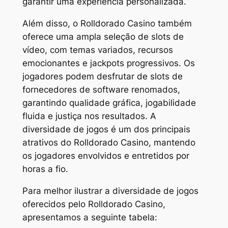
garantir uma experiência personalizada.
Além disso, o Rolldorado Casino também
oferece uma ampla seleção de slots de
vídeo, com temas variados, recursos
emocionantes e jackpots progressivos. Os
jogadores podem desfrutar de slots de
fornecedores de software renomados,
garantindo qualidade gráfica, jogabilidade
fluida e justiça nos resultados. A
diversidade de jogos é um dos principais
atrativos do Rolldorado Casino, mantendo
os jogadores envolvidos e entretidos por
horas a fio.
Para melhor ilustrar a diversidade de jogos
oferecidos pelo Rolldorado Casino,
apresentamos a seguinte tabela: