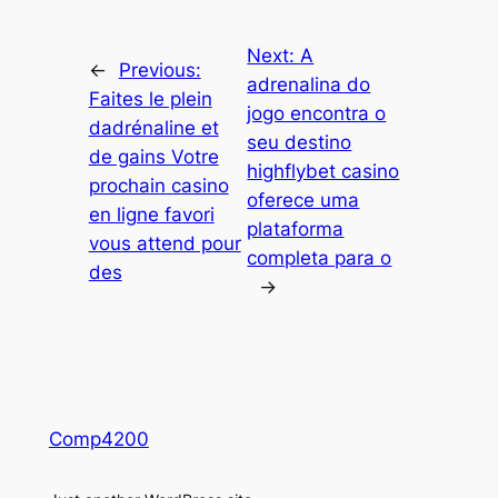
Next:
A
←
Previous:
adrenalina do
Faites le plein
jogo encontra o
dadrénaline et
seu destino
de gains Votre
highflybet casino
prochain casino
oferece uma
en ligne favori
plataforma
vous attend pour
completa para o
des
→
Comp4200