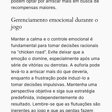
podem optar por arriscar mais em busca de
recompensas maiores.
Gerenciamento emocional durante o
jogo
Manter a calma e o controle emocional é
fundamental para tomar decisões racionais
na “chicken road”. Evite deixar que a
emoção o domine, especialmente após uma
série de vitórias ou derrotas. A euforia pode
levá-lo a arriscar mais do que deveria,
enquanto a frustração pode induzi-lo a
tomar decisões impulsivas. Mantenha uma
perspectiva objetiva e siga sua estratégia
predefinida, independentemente do
resultado. Lembre-se que as flutuações são
inerentes ao jogo e que as perdas fazem