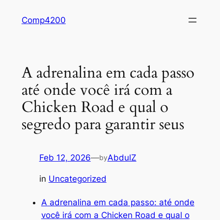
Skip
Comp4200
to
content
A adrenalina em cada passo
até onde você irá com a
Chicken Road e qual o
segredo para garantir seus
Feb 12, 2026
—
AbdulZ
by
in
Uncategorized
A adrenalina em cada passo: até onde
você irá com a Chicken Road e qual o