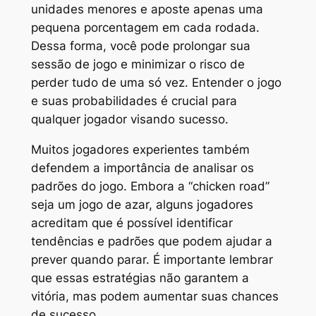
unidades menores e aposte apenas uma
pequena porcentagem em cada rodada.
Dessa forma, você pode prolongar sua
sessão de jogo e minimizar o risco de
perder tudo de uma só vez. Entender o jogo
e suas probabilidades é crucial para
qualquer jogador visando sucesso.
Muitos jogadores experientes também
defendem a importância de analisar os
padrões do jogo. Embora a “chicken road”
seja um jogo de azar, alguns jogadores
acreditam que é possível identificar
tendências e padrões que podem ajudar a
prever quando parar. É importante lembrar
que essas estratégias não garantem a
vitória, mas podem aumentar suas chances
de sucesso.