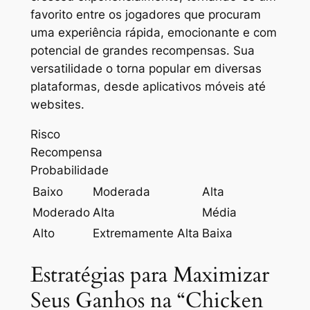
favorito entre os jogadores que procuram
uma experiência rápida, emocionante e com
potencial de grandes recompensas. Sua
versatilidade o torna popular em diversas
plataformas, desde aplicativos móveis até
websites.
Risco
Recompensa
Probabilidade
Baixo
Moderada
Alta
Moderado
Alta
Média
Alto
Extremamente Alta
Baixa
Estratégias para Maximizar
Seus Ganhos na “Chicken