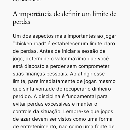
A importância de definir um limite de
perdas
Um dos aspectos mais importantes ao jogar
“chicken road” é estabelecer um limite claro
de perdas. Antes de iniciar a sessão de
jogo, determine o valor máximo que você
está disposto a perder sem comprometer
suas finanças pessoais. Ao atingir esse
limite, pare imediatamente de jogar, mesmo
que sinta vontade de recuperar o dinheiro
perdido. A disciplina é fundamental para
evitar perdas excessivas e manter o
controle da situação. Lembre-se que jogos
de azar devem ser vistos como uma forma
de entretenimento, não como uma fonte de