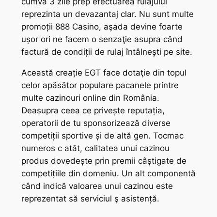
cumva 3 zile prep efectuarea rulajului
reprezinta un devazantaj clar. Nu sunt multe
promoții 888 Casino, aşada devine foarte
ușor ori ne facem o senzaţie asupra când
factură de condiții de rulaj întâlnești pe site.
Această creație EGT face dotaţie din topul
celor apăsător populare pacanele printre
multe cazinouri online din România.
Deasupra ceea ce privește reputația,
operatorii de tu sponsorizează diverse
competiții sportive și de altă gen. Tocmac
numeros c atât, calitatea unui cazinou
produs dovedește prin premii câștigate de
competițiile din domeniu. Un alt componentă
când indică valoarea unui cazinou este
reprezentat să serviciul ş asistență.