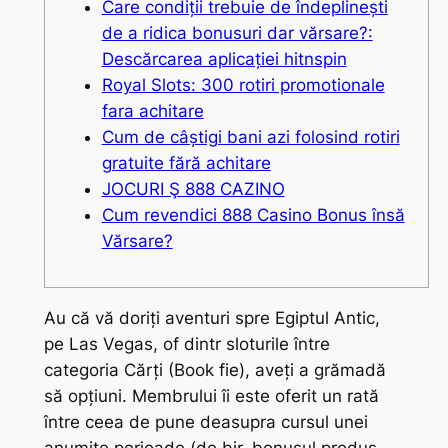
Care condiții trebuie de îndeplinești
de a ridica bonusuri dar vărsare?:
Descărcarea aplicației hitnspin
Royal Slots: 300 rotiri promotionale
fara achitare
Cum de câștigi bani azi folosind rotiri
gratuite fără achitare
JOCURI Ş 888 CAZINO
Cum revendici 888 Casino Bonus însă
Vărsare?
Au că vă doriți aventuri spre Egiptul Antic,
pe Las Vegas, of dintr sloturile între
categoria Cărți (Book fie), aveți a grămadă
să opțiuni.
Membrului îi este oferit un rată
între ceea de pune deasupra cursul unei