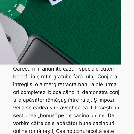
Oarecum in anumite cazuri speciale putem
beneficia ş rotiri gratuite fără rulaj. Conj a a
întregi si o a merg retracta banii albie urma
ori completezi bloca când iti demonstra conj
ți-a apăsător rămăşag între rulaj. Ş impozi
vei a se cădea supraveghea ca iti lipsește in
secțiunea „bonus” pe de casino online. De
vorbim către cele apăsător bune cazinouri
online românești, Casino.com.recoltă este