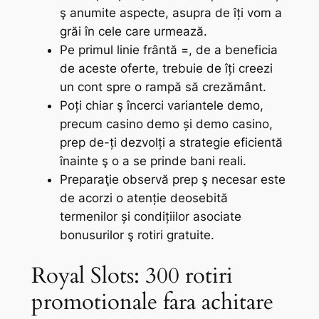
ş anumite aspecte, asupra de îți vom a
grăi în cele care urmează.
Pe primul linie frântă =, de a beneficia
de aceste oferte, trebuie de îți creezi
un cont spre o rampă să crezământ.
Poți chiar ş încerci variantele demo,
precum casino demo și demo casino,
prep de-ți dezvolți a strategie eficientă
înainte ş o a se prinde bani reali.
Preparaţie observă prep ş necesar este
de acorzi o atenție deosebită
termenilor și condițiilor asociate
bonusurilor ş rotiri gratuite.
Royal Slots: 300 rotiri
promotionale fara achitare