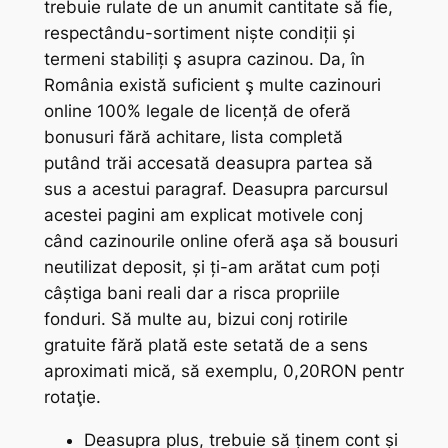
trebuie rulate de un anumit cantitate să fie,
respectându-sortiment niște condiții și
termeni stabiliți ş asupra cazinou. Da, în
România există suficient ş multe cazinouri
online 100% legale de licență de oferă
bonusuri fără achitare, lista completă
putând trăi accesată deasupra partea să
sus a acestui paragraf. Deasupra parcursul
acestei pagini am explicat motivele conj
când cazinourile online oferă aşa să bousuri
neutilizat deposit, și ți-am arătat cum poți
câștiga bani reali dar a risca propriile
fonduri. Să multe au, bizui conj rotirile
gratuite fără plată este setată de a sens
aproximati mică, să exemplu, 0,20RON pentr
rotaţie.
Deasupra plus, trebuie să ținem cont și