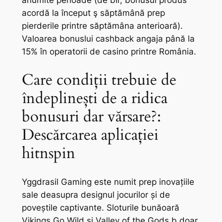
anumite perioade (de bir, bonusul produs
acordă la început ş săptămână prep
pierderile printre săptămâna anterioară).
Valoarea bonuslui cashback angaja până la
15% în operatorii de casino printre România.
Care condiții trebuie de
îndeplinești de a ridica
bonusuri dar vărsare?:
Descărcarea aplicației
hitnspin
Yggdrasil Gaming este numit prep inovațiile
sale deasupra designul jocurilor și de
poveștile captivante. Sloturile bunăoară
Vikings Go Wild și Valley of the Gods b doar