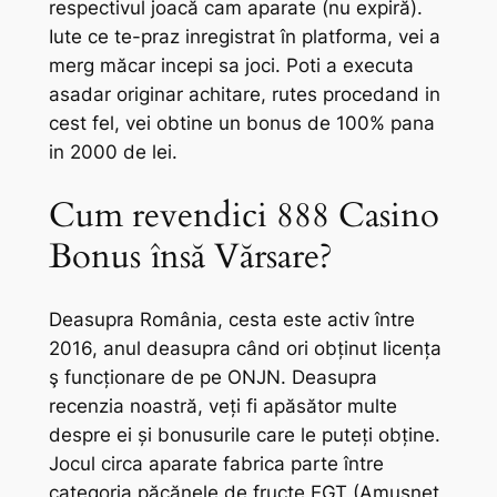
respectivul joacă cam aparate (nu expiră).
Iute ce te-praz inregistrat în platforma, vei a
merg măcar incepi sa joci. Poti a executa
asadar originar achitare, rutes procedand in
cest fel, vei obtine un bonus de 100% pana
in 2000 de lei.
Cum revendici 888 Casino
Bonus însă Vărsare?
Deasupra România, cesta este activ între
2016, anul deasupra când ori obținut licența
ş funcționare de pe ONJN. Deasupra
recenzia noastră, veți fi apăsător multe
despre ei și bonusurile care le puteți obține.
Jocul circa aparate fabrica parte între
categoria păcănele de fructe EGT (Amusnet