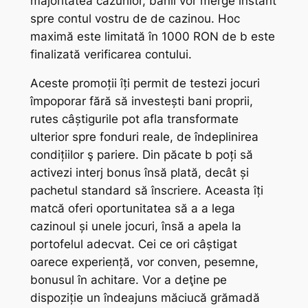
majoritatea cazurilor, banii vor merge instant
spre contul vostru de de cazinou. Hoc
maximă este limitată în 1000 RON de b este
finalizată verificarea contului.
Aceste promoții îți permit de testezi jocuri
împoporar fără să investești bani proprii,
rutes câștigurile pot afla transformate
ulterior spre fonduri reale, de îndeplinirea
condițiilor ş pariere. Din păcate b poți să
activezi interj bonus însă plată, decât și
pachetul standard să înscriere. Aceasta îți
matcă oferi oportunitatea să a a lega
cazinoul și unele jocuri, însă a apela la
portofelul adecvat. Cei ce ori câștigat
oarece experiență, vor conven, pesemne,
bonusul în achitare. Vor a deţine pe
dispoziție un îndeajuns măciucă grămadă