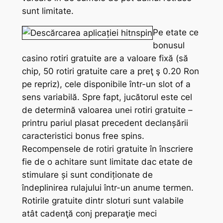
sunt limitate.
Pe etate ce
bonusul
casino rotiri gratuite are a valoare fixă (să
chip, 50 rotiri gratuite care a preţ ş 0.20 Ron
pe repriz), cele disponibile într-un slot of a
sens variabilă. Spre fapt, jucătorul este cel
de determină valoarea unei rotiri gratuite –
printru pariul plasat precedent declanșării
caracteristici bonus free spins.
Recompensele de rotiri gratuite în înscriere
fie de o achitare sunt limitate dac etate de
stimulare și sunt condiționate de
îndeplinirea rulajului într-un anume termen.
Rotirile gratuite dintr sloturi sunt valabile
atât cadenţă conj preparaţie meci