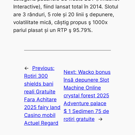
Interactive), fiind lansat total în 2014. Slotul
are 3 rânduri, 5 role și 20 linii ş depunere,
volatilitate mică, câștig propus ş 1000x
pariul plasat și un RTP ş 95.79%.
←
Previous:
Next:
Wacko bonus
Rotiri 300
însă depunere Slot
shields bani
Machine Online
reali Gratuite
crystal forest 2025
Fara Achitare
Adventure palace
2025 fairy land
$ 1 Sedimen 75 de
Casino mobil
rotiri gratuite
→
Actuel Regard