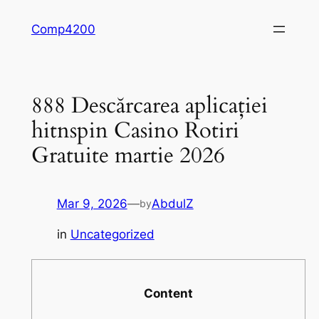
Skip
Comp4200
to
content
888 Descărcarea aplicației
hitnspin Casino Rotiri
Gratuite martie 2026
Mar 9, 2026
—
AbdulZ
by
in
Uncategorized
Content