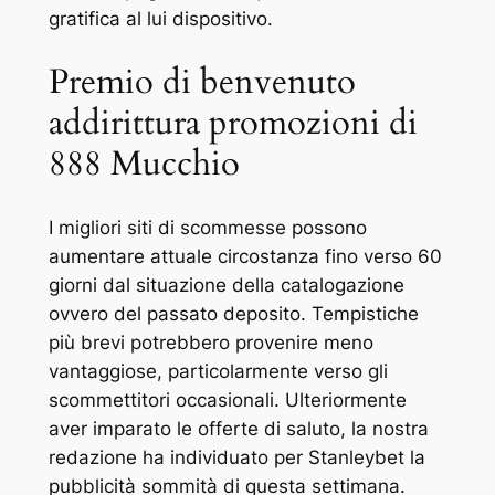
gratifica al lui dispositivo.
Premio di benvenuto
addirittura promozioni di
888 Mucchio
I migliori siti di scommesse possono
aumentare attuale circostanza fino verso 60
giorni dal situazione della catalogazione
ovvero del passato deposito. Tempistiche
più brevi potrebbero provenire meno
vantaggiose, particolarmente verso gli
scommettitori occasionali. Ulteriormente
aver imparato le offerte di saluto, la nostra
redazione ha individuato per Stanleybet la
pubblicità sommità di questa settimana.