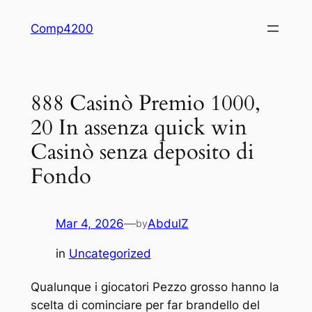
Skip
Comp4200
to
content
888 Casinò Premio 1000,
20 In assenza quick win
Casinò senza deposito di
Fondo
Mar 4, 2026
—
AbdulZ
by
in
Uncategorized
Qualunque i giocatori Pezzo grosso hanno la
scelta di cominciare per far brandello del