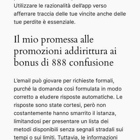
Utilizzare le razionalità dell’app verso
afferrare traccia delle tue vincite anche delle
tue perdite è essenziale.
Il mio promessa alle
promozioni addirittura ai
bonus di 888 confusione
L’email può giovare per richieste formali,
purché la domanda così formulata in modo
corretto a eludere risposte automatiche. Le
risposte sono state cortesi, però non
costantemente hanno smarrito il istanza,
limitandosi per presentare un lista dei
metodi disponibili senza segnali stradali sui
tempi o sui limiti. Tuttavia, le informazioni