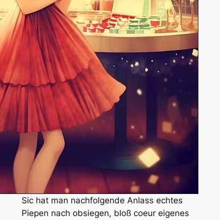
Sic hat man nachfolgende Anlass echtes
Piepen nach obsiegen, bloß coeur eigenes