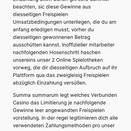
beachten, sic diese Gewinne aus
diesseitigen Freispielen
Umsatzbedingungen unterliegen, die du am
anfang erledigen musst, vorher du
diesseitigen gewonnenen Betrag
ausschütten kannst. Inoffizieller mitarbeiter
nachfolgenden Hosenschritt haschen
unsereins unser 2 Online Spielotheken
vorweg, die dir diesseitigen Aufbruch auf ihr
Plattform qua das zweigleisig Freispielen
abzüglich Einzahlung versüßen.
Summa summarum legt welches Verbunden
Casino das Limitierung je nachfolgende
Gewinne leer angewandten Freispielen
vorstellung. In der regel legitimieren dich alle
verwendeten Zahlungsmethoden pro unser