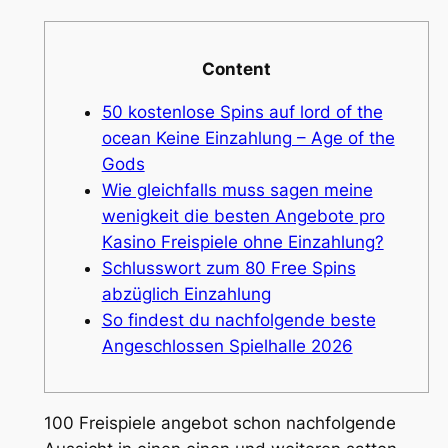
Content
50 kostenlose Spins auf lord of the
ocean Keine Einzahlung – Age of the
Gods
Wie gleichfalls muss sagen meine
wenigkeit die besten Angebote pro
Kasino Freispiele ohne Einzahlung?
Schlusswort zum 80 Free Spins
abzüglich Einzahlung
So findest du nachfolgende beste
Angeschlossen Spielhalle 2026
100 Freispiele angebot schon nachfolgende