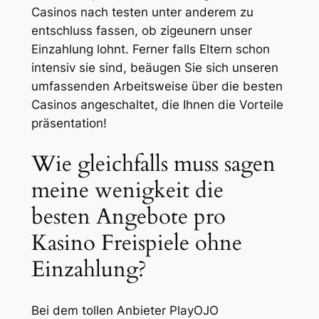
Casinos nach testen unter anderem zu
entschluss fassen, ob zigeunern unser
Einzahlung lohnt. Ferner falls Eltern schon
intensiv sie sind, beäugen Sie sich unseren
umfassenden Arbeitsweise über die besten
Casinos angeschaltet, die Ihnen die Vorteile
präsentation!
Wie gleichfalls muss sagen
meine wenigkeit die
besten Angebote pro
Kasino Freispiele ohne
Einzahlung?
Bei dem tollen Anbieter PlayOJO