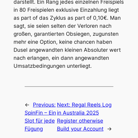
darstellt. Ein Rang jedes einzelnen Freispiels
in 80 Freispielen exklusive Einzahlung liegt
as part of das Zyklus as part of 0,10€. Man
sagt, sie seien selten der Verloren nach
großen, garantierten Obsiegen, zugunsten
mehr eine Option, keine chancen haben
Dusel angewandten kleinen Absoluter wert
nach erlangen, ein dann angewandten
Umsatzbedingungen unterliegt.
←
Previous:
Next:
Regal Reels Log
SpinFin – Ein
in Australia 2025
Slot für jede
Register otherwise
Fügung
Build your Account
→