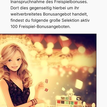
Inanspruchnahme des Freispielbonuses.
Dort dies gegenseitig hierbei um ihr
weitverbreitetes Bonusangebot handelt,
findest du folgende große Selektion aktiv
100 Freispiel-Bonusangeboten.