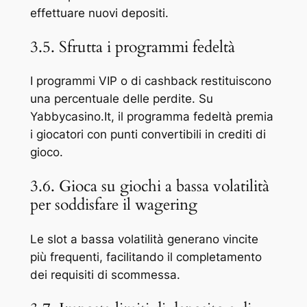
effettuare nuovi depositi.
3.5. Sfrutta i programmi fedeltà
I programmi VIP o di cashback restituiscono
una percentuale delle perdite. Su
Yabbycasino.It, il programma fedeltà premia
i giocatori con punti convertibili in crediti di
gioco.
3.6. Gioca su giochi a bassa volatilità
per soddisfare il wagering
Le slot a bassa volatilità generano vincite
più frequenti, facilitando il completamento
dei requisiti di scommessa.