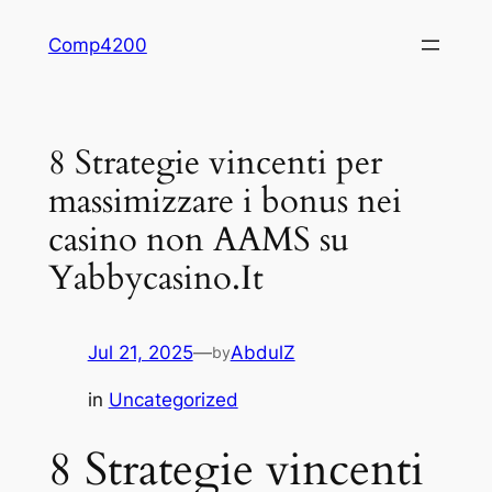
Skip
Comp4200
to
content
8 Strategie vincenti per
massimizzare i bonus nei
casino non AAMS su
Yabbycasino.It
Jul 21, 2025
—
AbdulZ
by
in
Uncategorized
8 Strategie vincenti