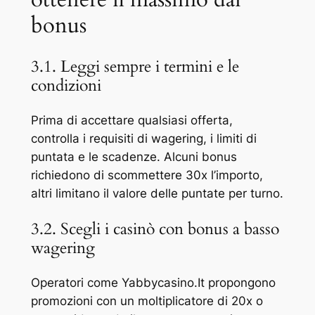
bonus
3.1. Leggi sempre i termini e le
condizioni
Prima di accettare qualsiasi offerta,
controlla i requisiti di wagering, i limiti di
puntata e le scadenze. Alcuni bonus
richiedono di scommettere 30x l’importo,
altri limitano il valore delle puntate per turno.
3.2. Scegli i casinò con bonus a basso
wagering
Operatori come Yabbycasino.It propongono
promozioni con un moltiplicatore di 20x o