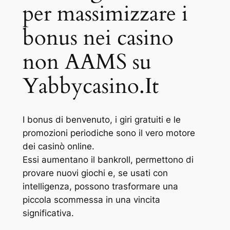
per massimizzare i
bonus nei casino
non AAMS su
Yabbycasino.It
I bonus di benvenuto, i giri gratuiti e le
promozioni periodiche sono il vero motore
dei casinò online.
Essi aumentano il bankroll, permettono di
provare nuovi giochi e, se usati con
intelligenza, possono trasformare una
piccola scommessa in una vincita
significativa.