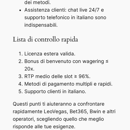
dei metodi.
Assistenza clienti: chat live 24/7 e
supporto telefonico in italiano sono
indispensabili.
Lista di controllo rapida
Licenza estera valida.
Bonus di benvenuto con wagering ≤
20x.
RTP medio delle slot ≥ 96%.
Metodi di pagamento multipli e rapidi.
Supporto clienti in italiano.
Questi punti ti aiuteranno a confrontare
rapidamente LeoVegas, Bet365, Bwin e altri
operatori, scegliendo quello che meglio
risponde alle tue esigenze.