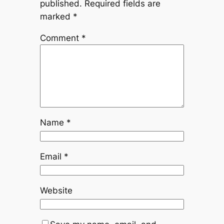
published.
Required fields are
marked
*
Comment
*
Name
*
Email
*
Website