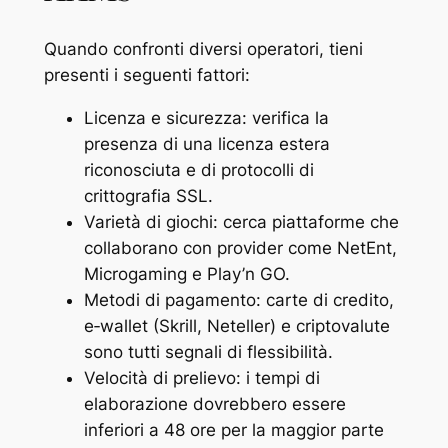
Quando confronti diversi operatori, tieni
presenti i seguenti fattori:
Licenza e sicurezza: verifica la
presenza di una licenza estera
riconosciuta e di protocolli di
crittografia SSL.
Varietà di giochi: cerca piattaforme che
collaborano con provider come NetEnt,
Microgaming e Play’n GO.
Metodi di pagamento: carte di credito,
e‑wallet (Skrill, Neteller) e criptovalute
sono tutti segnali di flessibilità.
Velocità di prelievo: i tempi di
elaborazione dovrebbero essere
inferiori a 48 ore per la maggior parte