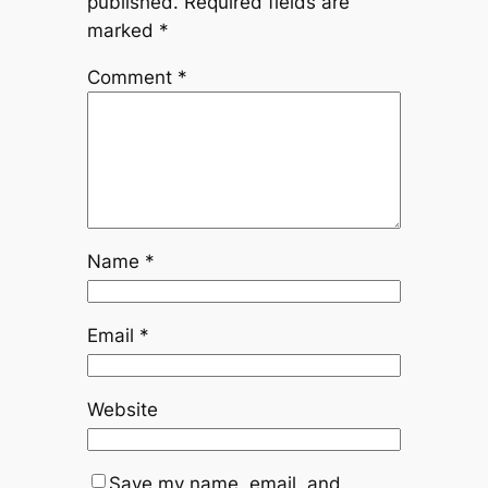
published.
Required fields are
marked
*
Comment
*
Name
*
Email
*
Website
Save my name, email, and