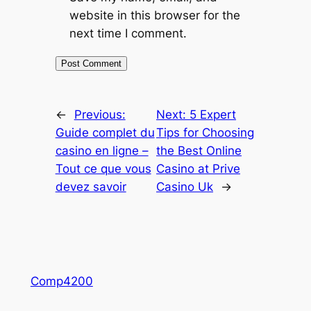
website in this browser for the
next time I comment.
←
Previous:
Next:
5 Expert
Guide complet du
Tips for Choosing
casino en ligne –
the Best Online
Tout ce que vous
Casino at Prive
devez savoir
Casino Uk
→
Comp4200