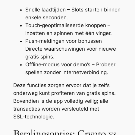
Snelle laadtijden – Slots starten binnen
enkele seconden.
Touch‑geoptimaliseerde knoppen –
Inzetten en spinnen met één vinger.
Push‑meldingen voor bonussen –
Directe waarschuwingen voor nieuwe
gratis spins.
Offline‑modus voor demo’s – Probeer
spellen zonder internetverbinding.
Deze functies zorgen ervoor dat je zelfs
onderweg kunt profiteren van gratis spins.
Bovendien is de app volledig veilig; alle
transacties worden versleuteld met
SSL‑technologie.
Betalingsopties: Crypto vs