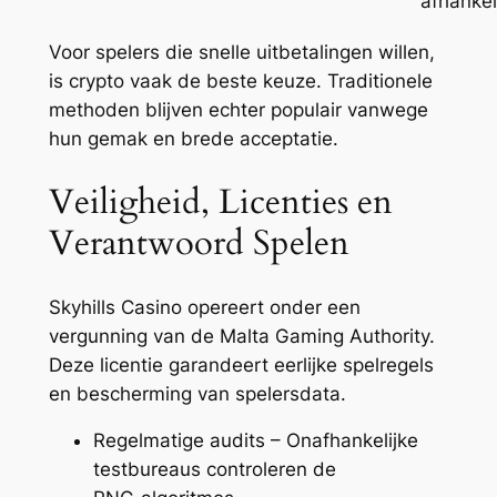
afhankel
Voor spelers die snelle uitbetalingen willen,
is crypto vaak de beste keuze. Traditionele
methoden blijven echter populair vanwege
hun gemak en brede acceptatie.
Veiligheid, Licenties en
Verantwoord Spelen
Skyhills Casino opereert onder een
vergunning van de Malta Gaming Authority.
Deze licentie garandeert eerlijke spelregels
en bescherming van spelersdata.
Regelmatige audits – Onafhankelijke
testbureaus controleren de