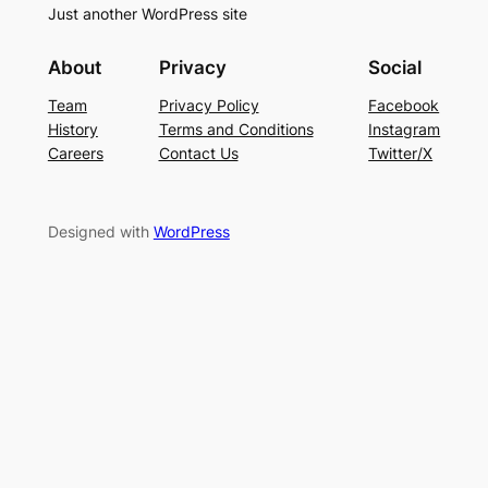
Just another WordPress site
About
Privacy
Social
Team
Privacy Policy
Facebook
History
Terms and Conditions
Instagram
Careers
Contact Us
Twitter/X
Designed with
WordPress