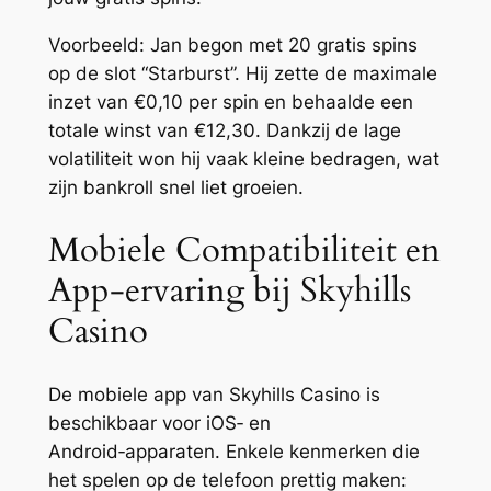
Voorbeeld:
Jan begon met 20 gratis spins
op de slot “Starburst”. Hij zette de maximale
inzet van €0,10 per spin en behaalde een
totale winst van €12,30. Dankzij de lage
volatiliteit won hij vaak kleine bedragen, wat
zijn bankroll snel liet groeien.
Mobiele Compatibiliteit en
App‑ervaring bij Skyhills
Casino
De mobiele app van Skyhills Casino is
beschikbaar voor iOS‑ en
Android‑apparaten. Enkele kenmerken die
het spelen op de telefoon prettig maken: