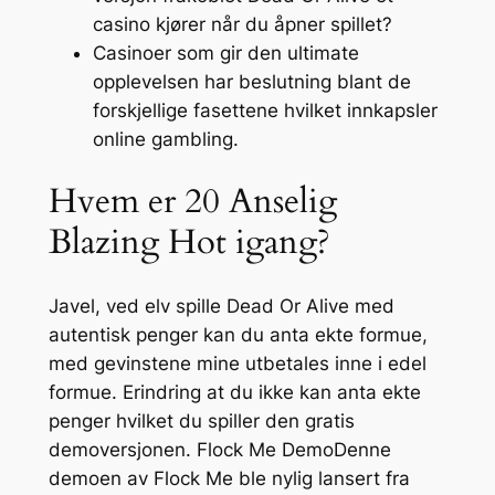
casino kjører når du åpner spillet?
Casinoer som gir den ultimate
opplevelsen har beslutning blant de
forskjellige fasettene hvilket innkapsler
online gambling.
Hvem er 20 Anselig
Blazing Hot igang?
Javel, ved elv spille Dead Or Alive med
autentisk penger kan du anta ekte formue,
med gevinstene mine utbetales inne i edel
formue. Erindring at du ikke kan anta ekte
penger hvilket du spiller den gratis
demoversjonen. Flock Me DemoDenne
demoen av Flock Me ble nylig lansert fra