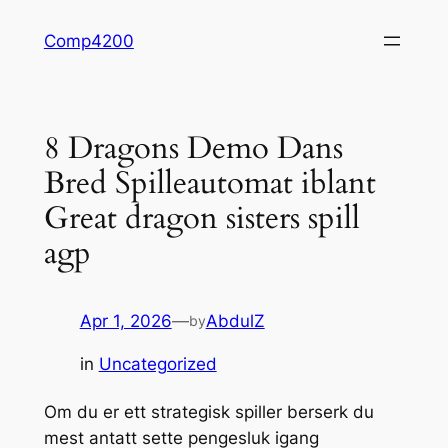
Skip
Comp4200
to
content
8 Dragons Demo Dans
Bred Spilleautomat iblant
Great dragon sisters spill
agp
Apr 1, 2026
—
AbdulZ
by
in
Uncategorized
Om du er ett strategisk spiller berserk du
mest antatt sette pengesluk igang