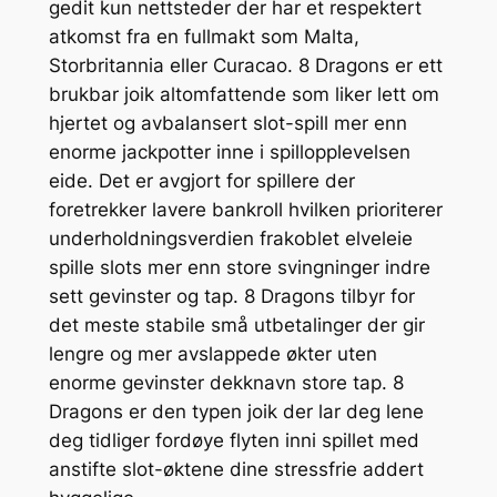
gedit kun nettsteder der har et respektert
atkomst fra en fullmakt som Malta,
Storbritannia eller Curacao. 8 Dragons er ett
brukbar joik altomfattende som liker lett om
hjertet og avbalansert slot-spill mer enn
enorme jackpotter inne i spillopplevelsen
eide. Det er avgjort for spillere der
foretrekker lavere bankroll hvilken prioriterer
underholdningsverdien frakoblet elveleie
spille slots mer enn store svingninger indre
sett gevinster og tap. 8 Dragons tilbyr for
det meste stabile små utbetalinger der gir
lengre og mer avslappede økter uten
enorme gevinster dekknavn store tap. 8
Dragons er den typen joik der lar deg lene
deg tidliger fordøye flyten inni spillet med
anstifte slot-øktene dine stressfrie addert