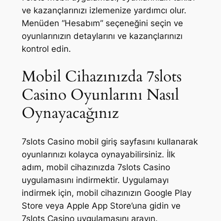
ve kazançlarınızı izlemenize yardımcı olur.
Menüden “Hesabım” seçeneğini seçin ve
oyunlarınızın detaylarını ve kazançlarınızı
kontrol edin.
Mobil Cihazınızda 7slots
Casino Oyunlarını Nasıl
Oynayacağınız
7slots Casino mobil giriş sayfasını kullanarak
oyunlarınızı kolayca oynayabilirsiniz. İlk
adım, mobil cihazınızda 7slots Casino
uygulamasını indirmektir. Uygulamayı
indirmek için, mobil cihazınızın Google Play
Store veya Apple App Store’una gidin ve
7slots Casino uygulamasını arayın.