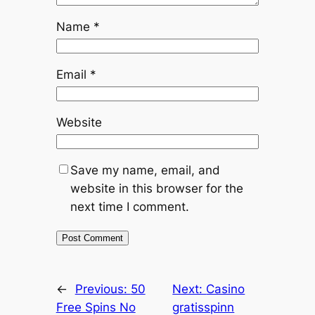
Name
*
Email
*
Website
Save my name, email, and
website in this browser for the
next time I comment.
←
Previous:
50
Next:
Casino
Free Spins No
gratisspinn