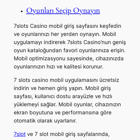
Oyunları Seçip Oynayın
7slots Casino mobil giriş sayfasını keşfedin
ve oyunlarınızı her yerden oynayın. Mobil
uygulamayı indirerek 7slots Casino’nun geniş
oyun kataloğundan favori oyunlarınıza erişin.
Mobil optimizasyonu sayesinde, cihazınızda
oyunlarınızın hızı ve kalitesi korunur.
7 slots casino mobil uygulamasını ücretsiz
indirin ve hemen giriş yapın. Mobil giriş
sayfası, kullanıcı dostu arayüzle ve hızlı
yüklemeyi sağlar. Mobil oyunlar, cihazınızın
ekran boyutuna ve performansına göre
otomatik olarak uyarlanır.
7slot
ve 7 slot mobil giriş sayfalarında,