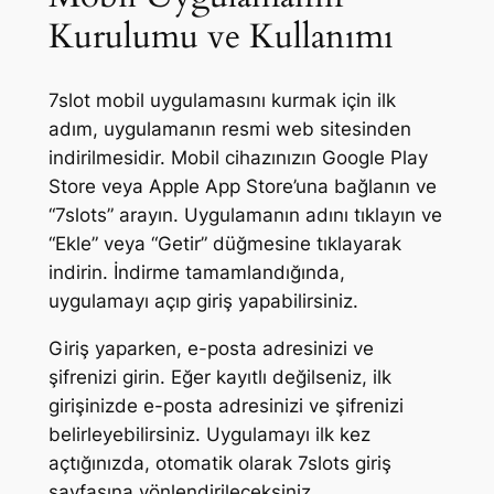
Kurulumu ve Kullanımı
7slot mobil uygulamasını kurmak için ilk
adım, uygulamanın resmi web sitesinden
indirilmesidir. Mobil cihazınızın Google Play
Store veya Apple App Store’una bağlanın ve
“7slots” arayın. Uygulamanın adını tıklayın ve
“Ekle” veya “Getir” düğmesine tıklayarak
indirin. İndirme tamamlandığında,
uygulamayı açıp giriş yapabilirsiniz.
Giriş yaparken, e-posta adresinizi ve
şifrenizi girin. Eğer kayıtlı değilseniz, ilk
girişinizde e-posta adresinizi ve şifrenizi
belirleyebilirsiniz. Uygulamayı ilk kez
açtığınızda, otomatik olarak 7slots giriş
sayfasına yönlendirileceksiniz.