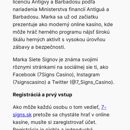
licenciu Antigvy a Barbadosu podľa
nariadenia Ministerstva financií Antiguá a
Barbadosu. Marka sa už od začiatku
prezentuje ako moderný online kasíno, kde
môže hráč herného programu nájsť širokú
škálu herných aktivít s vysokou úrovňou
zábavy a bezpečnosti.
Marka Siete Signov je známa svojimi
rôznymi stránkami na sociálnej sie ti, ako
Facebook (7Signs Casino), Instagram
(7signscasino) a Twitter (@7_Signs_Casino).
Registráciá a prvý vstup
Ako môže každú osobu o tom vedieť,
7-
signs.sk
pretože sa chystáte hrať v online
kasíne, musíte si zaregistrovať účet.
Registrácia je rýchla a jednoduchá.