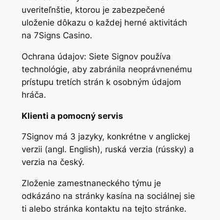
uveriteľnštie, ktorou je zabezpečené
uloženie dôkazu o každej herné aktivitách
na 7Signs Casino.
Ochrana údajov: Siete Signov používa
technológie, aby zabránila neoprávnenému
prístupu tretích strán k osobným údajom
hráča.
Klienti a pomocný servis
7Signov má 3 jazyky, konkrétne v anglickej
verzii (angl. English), ruská verzia (rússky) a
verzia na český.
Zloženie zamestnaneckého týmu je
odkázáno na stránky kasína na sociálnej sie
ti alebo stránka kontaktu na tejto stránke.