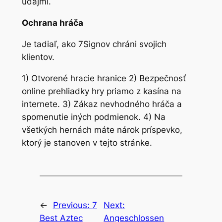
údajmi.
Ochrana hráča
Je tadiaľ, ako 7Signov chráni svojich
klientov.
1) Otvorené hracie hranice 2) Bezpečnosť
online prehliadky hry priamo z kasína na
internete. 3) Zákaz nevhodného hráča a
spomenutie iných podmienok. 4) Na
všetkých hernách máte nárok príspevko,
ktorý je stanoven v tejto stránke.
←
Previous:
7
Next:
Best Aztec
Angeschlossen