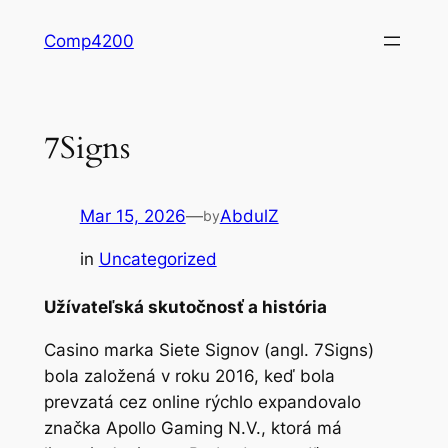
Skip
Comp4200
to
content
7Signs
Mar 15, 2026
—
AbdulZ
by
in
Uncategorized
Užívateľská skutočnosť a história
Casino marka Siete Signov (angl. 7Signs)
bola založená v roku 2016, keď bola
prevzatá cez online rýchlo expandovalo
značka Apollo Gaming N.V., ktorá má