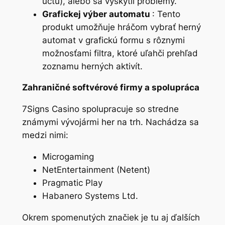
účtu), alebo sa vyskytli problémy.
Grafickej výber automatu
: Tento
produkt umožňuje hráčom vybrať herný
automat v grafickú formu s rôznymi
možnosťami filtra, ktoré uľahči prehľad
zoznamu herných aktivít.
Zahraničné softvérové firmy a spolupráca
7Signs Casino spolupracuje so stredne
známymi vývojármi her na trh. Nachádza sa
medzi nimi:
Microgaming
NetEntertainment (Netent)
Pragmatic Play
Habanero Systems Ltd.
Okrem spomenutých značiek je tu aj ďalších