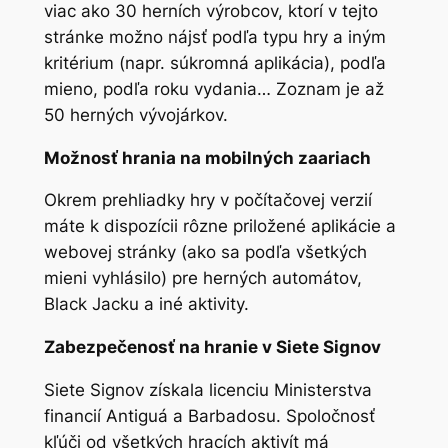
viac ako 30 herních výrobcov, ktorí v tejto
stránke možno nájsť podľa typu hry a iným
kritérium (napr. súkromná aplikácia), podľa
mieno, podľa roku vydania… Zoznam je až
50 herných vývojárkov.
Možnosť hrania na mobilných zaariach
Okrem prehliadky hry v počítačovej verzií
máte k dispozícii rôzne priložené aplikácie a
webovej stránky (ako sa podľa všetkých
mieni vyhlásilo) pre herných automátov,
Black Jacku a iné aktivity.
Zabezpečenosť na hranie v Siete Signov
Siete Signov získala licenciu Ministerstva
financií Antiguá a Barbadosu. Spoločnosť
kľúči od všetkých hracích aktivít má