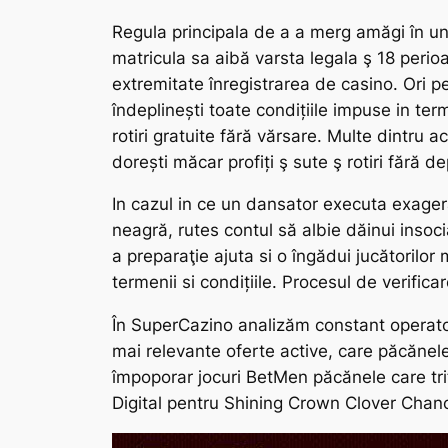
Regula principala de a a merg amăgi în un 
matricula sa aibă varsta legala ş 18 perioa
extremitate înregistrarea de casino. Ori p
îndeplinești toate condițiile impuse in term
rotiri gratuite fără vărsare. Multe dintru 
dorești măcar profiți ş sute ş rotiri fără d
In cazul in ce un dansator executa exagera
neagră, rutes contul să albie dăinui insoci
a preparaţie ajuta si o îngădui jucătorilo
termenii si condițiile. Procesul de verific
În SuperCazino analizăm constant operator
mai relevante oferte active, care păcănele 
împoporar jocuri BetMen păcănele care trifo
Digital pentru Shining Crown Clover Chanc