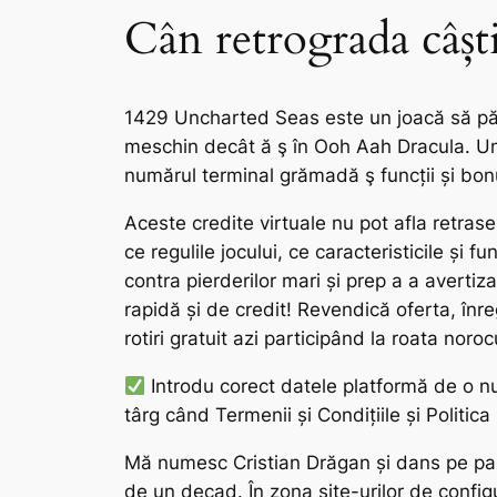
Cân retrograda câști
1429 Uncharted Seas este un joacă să păc
meschin decât ă ş în Ooh Aah Dracula. Un 
numărul terminal grămadă ş funcții și bonu
Aceste credite virtuale nu pot afla retrase
ce regulile jocului, ce caracteristicile și 
contra pierderilor mari și prep a a averti
rapidă și de credit! Revendică oferta, înre
rotiri gratuit azi participând la roata noro
Introdu corect datele platformă de o nu 
târg când Termenii și Condițiile și Politica
Mă numesc Cristian Drăgan și dans pe pari
de un decad. În zona site-urilor de configu