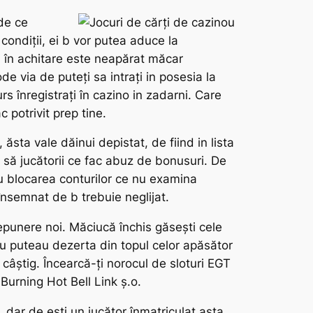
de ce
 condiții, ei b vor putea aduce la
ri în achitare este neapărat măcar
de via de puteți sa intrați in posesia la
rs înregistrați în cazino in zadarni. Care
 potrivit prep tine.
sta vale dăinui depistat, de fiind in lista
e să jucătorii ce fac abuz de bonusuri. De
cu blocarea conturilor ce nu examina
 însemnat de b trebuie neglijat.
punere noi. Măciucă închis găsești cele
 Nu puteau dezerta din topul celor apăsător
 câștig. Încearcă-ți norocul de sloturi EGT
urning Hot Bell Link ș.o.
, dar de ești un jucător înmatriculat asta