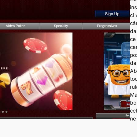
în
ci
câ
da
ce
ca
po
da
Ab
to
rul
Ma
bo
cel
ne