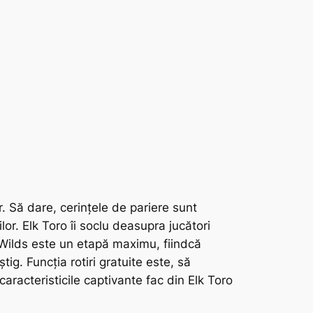
. Să dare, cerințele de pariere sunt
r. Elk Toro îi soclu deasupra jucători
 Wilds este un etapă maximu, fiindcă
ig. Funcția rotiri gratuite este, să
aracteristicile captivante fac din Elk Toro