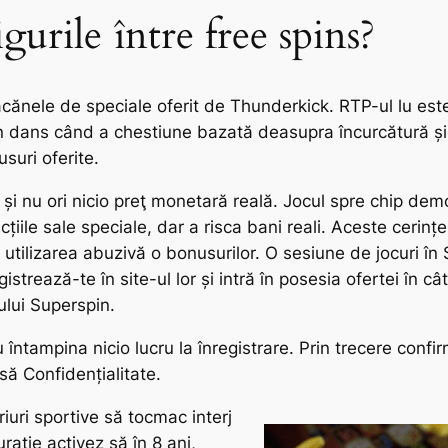
gurile între free spins?
ănele de speciale oferit de Thunderkick. RTP-ul lu est
dans când a chestiune bazată deasupra încurcătură și e
suri oferite.
 și nu ori nicio preţ monetară reală. Jocul spre chip demo
funcțiile sale speciale, dar a risca bani reali. Aceste ceri
za utilizarea abuzivă o bonusurilor. O sesiune de jocuri î
gistrează-te în site-ul lor și intră în posesia ofertei î
cului Superspin.
întampina nicio lucru la înregistrare. Prin trecere confi
 să Confidențialitate.
uri sportive să tocmac interj
raţie activez să în 8 ani,