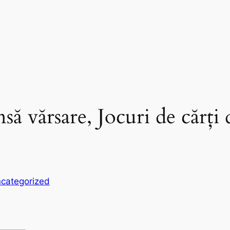
nsă vărsare, Jocuri de cărți
categorized