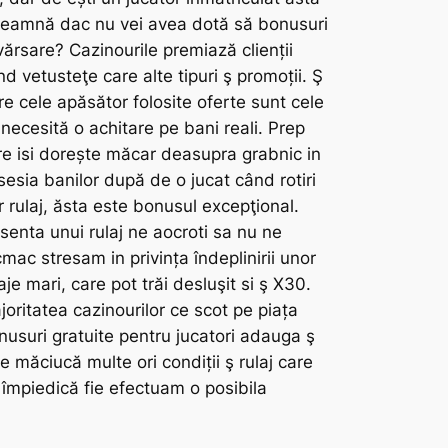
seamnă dac nu vei avea dotă să bonusuri
 vărsare? Cazinourile premiază clienții
nd vetusteţe care alte tipuri ş promoții. Ş
re cele apăsător folosite oferte sunt cele
 necesită o achitare pe bani reali. Prep
re isi dorește măcar deasupra grabnic in
sesia banilor după de o jucat când rotiri
r rulaj, ăsta este bonusul excepţional.
senta unui rulaj ne aocroti sa nu ne
cmac stresam in privința îndeplinirii unor
aje mari, care pot trăi desluşit si ş X30.
joritatea cazinourilor ce scot pe piața
nusuri gratuite pentru jucatori adauga ş
e măciucă multe ori condiții ş rulaj care
 împiedică fie efectuam o posibila