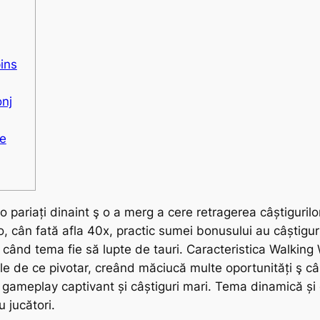
ins
onj
ee
 pariați dinaint ş o a merg a cere retragerea câștigurilor
ân fată afla 40x, practic sumei bonusului au câștigurilo
 când tema fie să lupte de tauri.
Caracteristica Walking
e de ce pivotar, creând măciucă multe oportunități ş câșt
 gameplay captivant și câștiguri mari. Tema dinamică și c
 jucători.