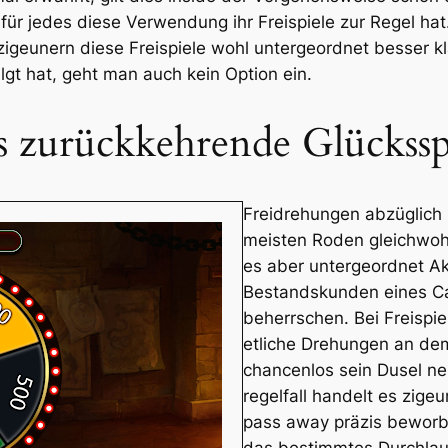
für jedes diese Verwendung ihr Freispiele zur Regel ha
geunern diese Freispiele wohl untergeordnet besser kla
lgt hat, geht man auch kein Option ein.
s zurückkehrende Glückssp
Freidrehungen abzüglich 
meisten Roden gleichwohl
es aber untergeordnet Ak
Bestandskunden eines Cas
beherrschen. Bei Freispi
etliche Drehungen an de
chancenlos sein Dusel n
regelfall handelt es zig
pass away präzis beworbe