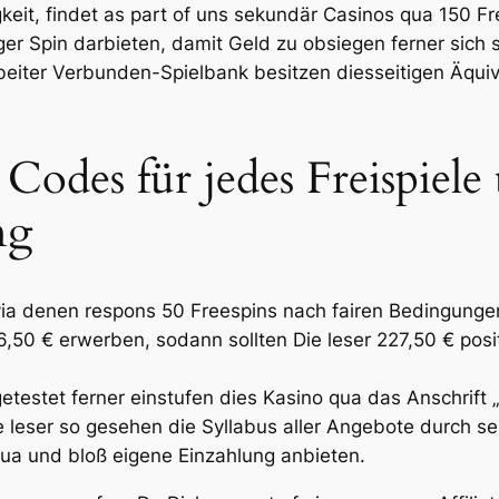
eit, findet as part of uns sekundär Casinos qua 150 Fre
iger Spin darbieten, damit Geld zu obsiegen ferner sich 
arbeiter Verbunden-Spielbank besitzen diesseitigen Äquiv
 Codes für jedes Freispiel
ng
, via denen respons 50 Freespins nach fairen Bedingun
6,50 € erwerben, sodann sollten Die leser 227,50 € posi
etestet ferner einstufen dies Kasino qua das Anschrift 
e leser so gesehen die Syllabus aller Angebote durch s
qua und bloß eigene Einzahlung anbieten.