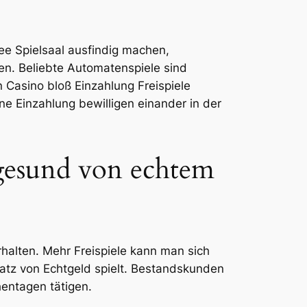
ree Spielsaal ausfindig machen,
en. Beliebte Automatenspiele sind
 Casino bloß Einzahlung Freispiele
e Einzahlung bewilligen einander in der
gesund von echtem
rhalten. Mehr Freispiele kann man sich
satz von Echtgeld spielt. Bestandskunden
hentagen tätigen.