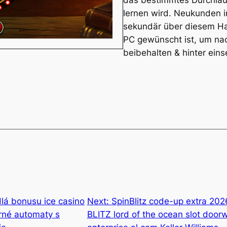
das bestimmtes Durchlau
lernen wird. Neukunden i
sekundär über diesem Han
PC gewünscht ist, um nac
beibehalten & hinter eins
lá bonusu ice casino
Next:
SpinBlitz code-up extra 202
erné automaty s
BLITZ lord of the ocean slot door