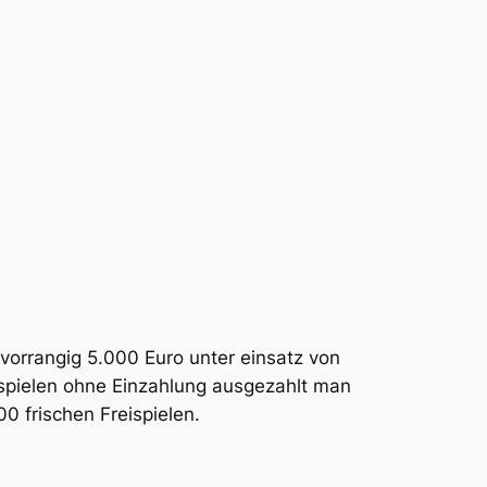
 vorrangig 5.000 Euro unter einsatz von
spielen ohne Einzahlung ausgezahlt man
 frischen Freispielen.