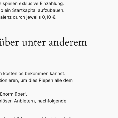
ispielen exklusive Einzahlung.
so ein Startkapital aufzubauen.
alenz durch jeweils 0,10 €.
e über unter anderem
gen kostenlos bekommen kannst.
tionieren, um dies Piepen alle dem
„Enorm über“.
eriösen Anbietern, nachfolgende