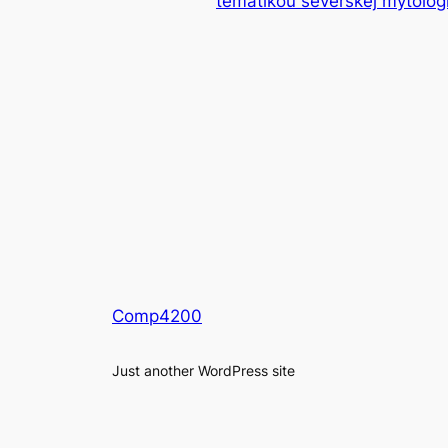
tematikou severskej mytológ
Comp4200
Just another WordPress site