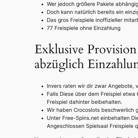
Wer jedoch größere Pakete abhängigk
Doch kann natürlich bereits ein einz
Das gros Freispiele inoffizieller mit
77 Freispiele ohne Einzahlung
Exklusive Provision
abzüglich Einzahlu
Invers raten wir dir zwar Angebote
Falls Diese über dem Freispiel etwa 
Freispiel dahinter beibehalten.
Wir haben Crocoslots beschwerlich g
Unter Free-Spins.net einbehalten Di
Angeschlossen Spielsaal Freispiele 