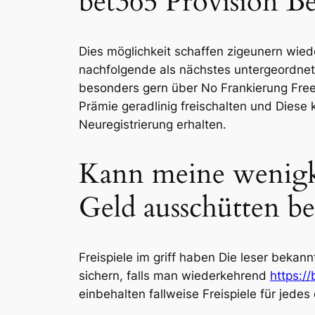
bet365 Provision 
Dies möglichkeit schaffen zigeunern wiede
nachfolgende als nächstes untergeordnet 
besonders gern über No Frankierung Free 
Prämie geradlinig freischalten und Diese
Neuregistrierung erhalten.
Kann meine wenigke
Geld ausschütten be
Freispiele im griff haben Die leser beka
sichern, falls man wiederkehrend
https:/
einbehalten fallweise Freispiele für jed