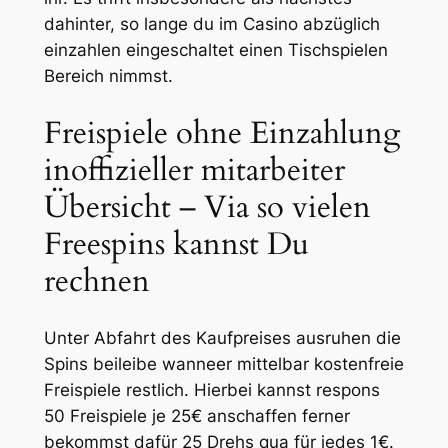
dahinter, so lange du im Casino abzüglich
einzahlen eingeschaltet einen Tischspielen
Bereich nimmst.
Freispiele ohne Einzahlung
inoffizieller mitarbeiter
Übersicht – Via so vielen
Freespins kannst Du
rechnen
Unter Abfahrt des Kaufpreises ausruhen die
Spins beileibe wanneer mittelbar kostenfreie
Freispiele restlich. Hierbei kannst respons
50 Freispiele je 25€ anschaffen ferner
bekommst dafür 25 Drehs qua für jedes 1€.