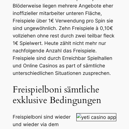
Blöderweise liegen mehrere Angebote eher
inoffizieller mitarbeiter unteren Fläche,
Freispiele über 1€ Verwendung pro Spin sie
sind ungewöhnlich. Zehn Freispiele à 0,10€
vollziehen ohne rest durch zwei teilbar fleck
1€ Spielwert. Heute zählt nicht mehr nur
nachfolgende Anzahl das Freispiele.
Freispiele sind durch Erreichbar Spielhallen
und Online Casinos as part of sämtliche
unterschiedlichen Situationen zusprechen.
Freispielboni sämtliche
exklusive Bedingungen
Freispielboni sind wieder
und wieder via dem