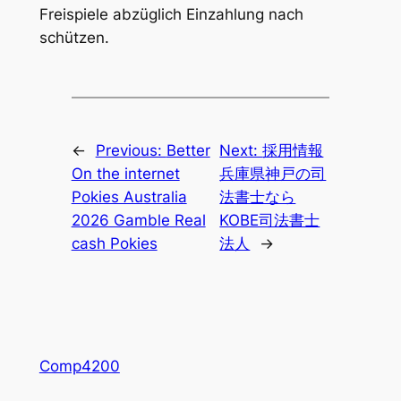
Freispiele abzüglich Einzahlung nach
schützen.
←
Previous:
Better
Next:
採用情報
On the internet
兵庫県神戸の司
Pokies Australia
法書士なら
2026 Gamble Real
KOBE司法書士
cash Pokies
法人
→
Comp4200