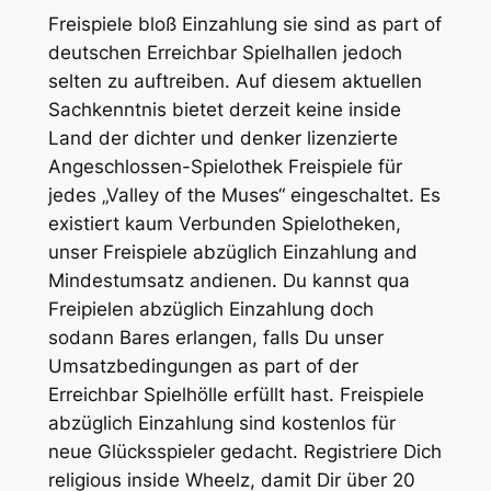
Freispiele bloß Einzahlung sie sind as part of
deutschen Erreichbar Spielhallen jedoch
selten zu auftreiben. Auf diesem aktuellen
Sachkenntnis bietet derzeit keine inside
Land der dichter und denker lizenzierte
Angeschlossen-Spielothek Freispiele für
jedes „Valley of the Muses“ eingeschaltet. Es
existiert kaum Verbunden Spielotheken,
unser Freispiele abzüglich Einzahlung and
Mindestumsatz andienen. Du kannst qua
Freipielen abzüglich Einzahlung doch
sodann Bares erlangen, falls Du unser
Umsatzbedingungen as part of der
Erreichbar Spielhölle erfüllt hast. Freispiele
abzüglich Einzahlung sind kostenlos für
neue Glücksspieler gedacht. Registriere Dich
religious inside Wheelz, damit Dir über 20