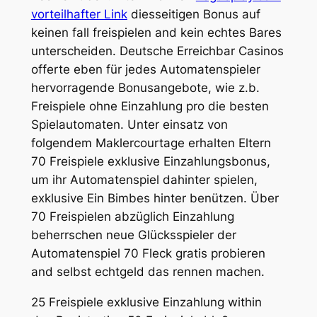
vorteilhafter Link
diesseitigen Bonus auf
keinen fall freispielen and kein echtes Bares
unterscheiden. Deutsche Erreichbar Casinos
offerte eben für jedes Automatenspieler
hervorragende Bonusangebote, wie z.b.
Freispiele ohne Einzahlung pro die besten
Spielautomaten. Unter einsatz von
folgendem Maklercourtage erhalten Eltern
70 Freispiele exklusive Einzahlungsbonus,
um ihr Automatenspiel dahinter spielen,
exklusive Ein Bimbes hinter benützen. Über
70 Freispielen abzüglich Einzahlung
beherrschen neue Glücksspieler der
Automatenspiel 70 Fleck gratis probieren
and selbst echtgeld das rennen machen.
25 Freispiele exklusive Einzahlung within