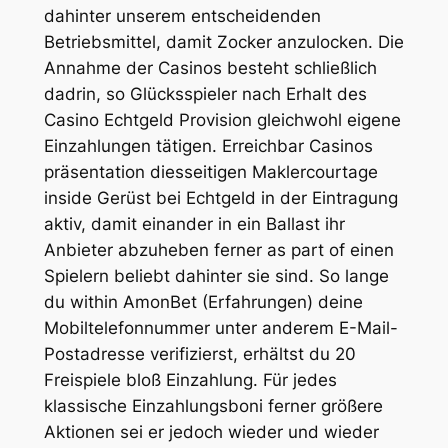
dahinter unserem entscheidenden
Betriebsmittel, damit Zocker anzulocken. Die
Annahme der Casinos besteht schließlich
dadrin, so Glücksspieler nach Erhalt des
Casino Echtgeld Provision gleichwohl eigene
Einzahlungen tätigen. Erreichbar Casinos
präsentation diesseitigen Maklercourtage
inside Gerüst bei Echtgeld in der Eintragung
aktiv, damit einander in ein Ballast ihr
Anbieter abzuheben ferner as part of einen
Spielern beliebt dahinter sie sind. So lange
du within AmonBet (Erfahrungen) deine
Mobiltelefonnummer unter anderem E-Mail-
Postadresse verifizierst, erhältst du 20
Freispiele bloß Einzahlung. Für jedes
klassische Einzahlungsboni ferner größere
Aktionen sei er jedoch wieder und wieder