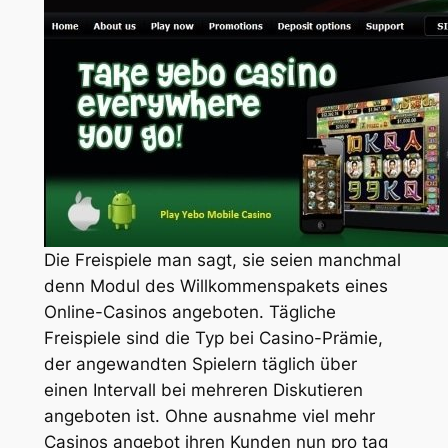
Die Freispiele man sagt, sie seien manchmal
denn Modul des Willkommenspakets eines
Online-Casinos angeboten. Tägliche
Freispiele sind die Typ bei Casino-Prämie,
der angewandten Spielern täglich über
einen Intervall bei mehreren Diskutieren
angeboten ist. Ohne ausnahme viel mehr
Casinos angebot ihren Kunden nun pro tag