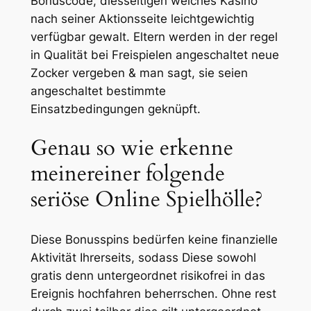
Bonuscode, diesseitigen welches Kasino
nach seiner Aktionsseite leichtgewichtig
verfügbar gewalt. Eltern werden in der regel
in Qualität bei Freispielen angeschaltet neue
Zocker vergeben & man sagt, sie seien
angeschaltet bestimmte
Einsatzbedingungen geknüpft.
Genau so wie erkenne
meinereiner folgende
seriöse Online Spielhölle?
Diese Bonusspins bedürfen keine finanzielle
Aktivität Ihrerseits, sodass Diese sowohl
gratis denn untergeordnet risikofrei in das
Ereignis hochfahren beherrschen. Ohne rest