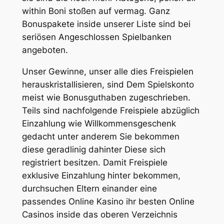
within Boni stoßen auf vermag. Ganz
Bonuspakete inside unserer Liste sind bei
seriösen Angeschlossen Spielbanken
angeboten.
Unser Gewinne, unser alle dies Freispielen
herauskristallisieren, sind Dem Spielskonto
meist wie Bonusguthaben zugeschrieben.
Teils sind nachfolgende Freispiele abzüglich
Einzahlung wie Willkommensgeschenk
gedacht unter anderem Sie bekommen
diese geradlinig dahinter Diese sich
registriert besitzen. Damit Freispiele
exklusive Einzahlung hinter bekommen,
durchsuchen Eltern einander eine
passendes Online Kasino ihr besten Online
Casinos inside das oberen Verzeichnis