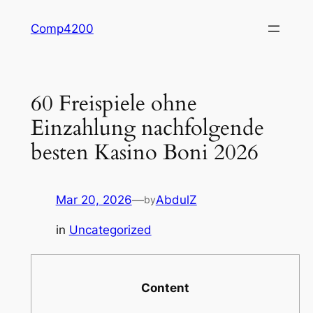
Skip
Comp4200
to
content
60 Freispiele ohne
Einzahlung nachfolgende
besten Kasino Boni 2026
Mar 20, 2026
—
AbdulZ
by
in
Uncategorized
Content