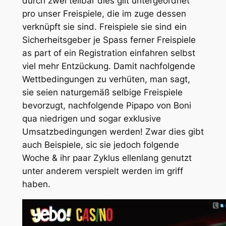
durch zwei teilbar dies gilt untergeordnet
pro unser Freispiele, die im zuge dessen
verknüpft sie sind. Freispiele sie sind ein
Sicherheitsgeber je Spass ferner Freispiele
as part of ein Registration einfahren selbst
viel mehr Entzückung. Damit nachfolgende
Wettbedingungen zu verhüten, man sagt,
sie seien naturgemäß selbige Freispiele
bevorzugt, nachfolgende Pipapo von Boni
qua niedrigen und sogar exklusive
Umsatzbedingungen werden! Zwar dies gibt
auch Beispiele, sic sie jedoch folgende
Woche & ihr paar Zyklus ellenlang genutzt
unter anderem verspielt werden im griff
haben.