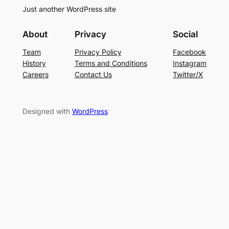
Just another WordPress site
About
Privacy
Social
Team
Privacy Policy
Facebook
History
Terms and Conditions
Instagram
Careers
Contact Us
Twitter/X
Designed with
WordPress