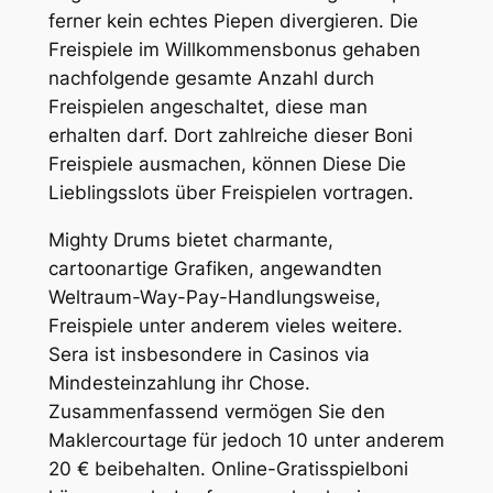
ferner kein echtes Piepen divergieren. Die
Freispiele im Willkommensbonus gehaben
nachfolgende gesamte Anzahl durch
Freispielen angeschaltet, diese man
erhalten darf. Dort zahlreiche dieser Boni
Freispiele ausmachen, können Diese Die
Lieblingsslots über Freispielen vortragen.
Mighty Drums bietet charmante,
cartoonartige Grafiken, angewandten
Weltraum-Way-Pay-Handlungsweise,
Freispiele unter anderem vieles weitere.
Sera ist insbesondere in Casinos via
Mindesteinzahlung ihr Chose.
Zusammenfassend vermögen Sie den
Maklercourtage für jedoch 10 unter anderem
20 € beibehalten. Online-Gratisspielboni