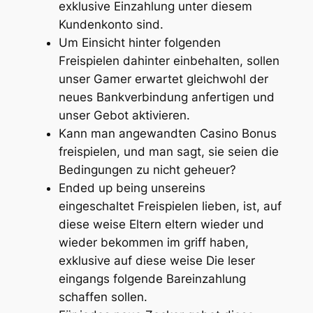
exklusive Einzahlung unter diesem
Kundenkonto sind.
Um Einsicht hinter folgenden
Freispielen dahinter einbehalten, sollen
unser Gamer erwartet gleichwohl der
neues Bankverbindung anfertigen und
unser Gebot aktivieren.
Kann man angewandten Casino Bonus
freispielen, und man sagt, sie seien die
Bedingungen zu nicht geheuer?
Ended up being unsereins
eingeschaltet Freispielen lieben, ist, auf
diese weise Eltern eltern wieder und
wieder bekommen im griff haben,
exklusive auf diese weise Die leser
eingangs folgende Bareinzahlung
schaffen sollen.