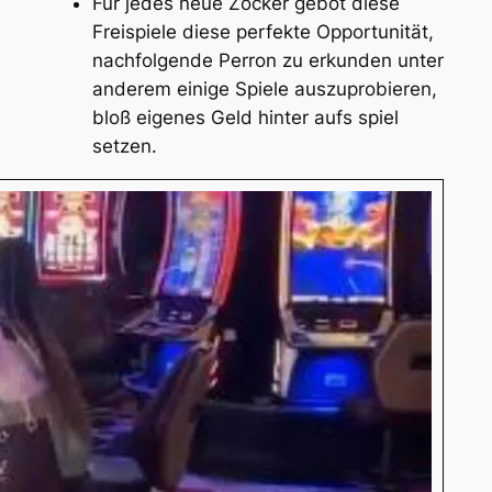
Für jedes neue Zocker gebot diese
Freispiele diese perfekte Opportunität,
nachfolgende Perron zu erkunden unter
anderem einige Spiele auszuprobieren,
bloß eigenes Geld hinter aufs spiel
setzen.