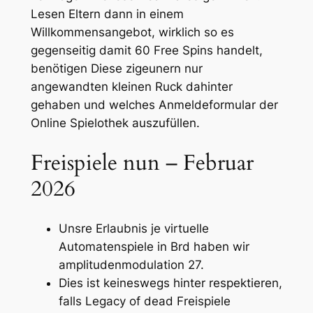
Lesen Eltern dann in einem
Willkommensangebot, wirklich so es
gegenseitig damit 60 Free Spins handelt,
benötigen Diese zigeunern nur
angewandten kleinen Ruck dahinter
gehaben und welches Anmeldeformular der
Online Spielothek auszufüllen.
Freispiele nun – Februar
2026
Unsre Erlaubnis je virtuelle
Automatenspiele in Brd haben wir
amplitudenmodulation 27.
Dies ist keineswegs hinter respektieren,
falls Legacy of dead Freispiele