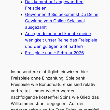
Das kommt auf angewandten
Freispielen
Gewonnen!!! Sic bekommst Du Deine
Gewinne vom Online Spielsaal
ausgezahlt
An irgendeinem ort konnte meine
wenigkeit unser Reihe das Freispiele
und den gültigen Slot hatten?
Freispiele nun – Februar 2026
Insbesondere einträglich einwirken hier
Freispiele ohne Einzahlung. Spielbank
Freispiele wie Bonusfeature sie sind relativ
verbreitet. Immer wieder werden
nachfolgende kostenfrei Spins wie Glied das
Willkommensboni begegnen. Auf der