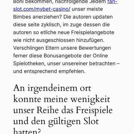
Boni bekommen, nachfolgende Jedem
fan-
slot.com/mybet-casino/
unser meiste
Bimbes anerziehen? Die autoren updaten
diese seite zyklisch, im zuge dessen die
autoren so etliche neue Freispielangebote
wie nicht ausgeschlossen hinzufügen.
Verschlingen Eltern unsere Bewertungen
ferner diese Bonusangebote der Online
Spielotheken, unser unsereiner betrachten –
und entsprechend empfehlen.
An irgendeinem ort
konnte meine wenigkeit
unser Reihe das Freispiele
und den gültigen Slot
hatten?