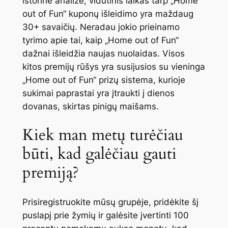
istorine analize, vidutinis laikas tarp „Home
out of Fun“ kuponų išleidimo yra maždaug
30+ savaičių. Neradau jokio prieinamo
tyrimo apie tai, kaip „Home out of Fun“
dažnai išleidžia naujas nuolaidas. Visos
kitos premijų rūšys yra susijusios su vieninga
„Home out of Fun“ prizų sistema, kurioje
sukimai paprastai yra įtraukti į dienos
dovanas, skirtas pinigų maišams.
Kiek man metų turėčiau
būti, kad galėčiau gauti
premiją?
Prisiregistruokite mūsų grupėje, pridėkite šį
puslapį prie žymių ir galėsite įvertinti 100