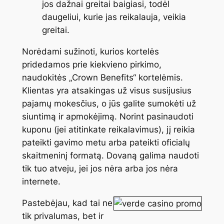
jos dažnai greitai baigiasi, todėl
daugeliui, kurie jas reikalauja, veikia
greitai.
Norėdami sužinoti, kurios kortelės
pridedamos prie kiekvieno pirkimo,
naudokitės „Crown Benefits“ kortelėmis.
Klientas yra atsakingas už visus susijusius
pajamų mokesčius, o jūs galite sumokėti už
siuntimą ir apmokėjimą. Norint pasinaudoti
kuponu (jei atitinkate reikalavimus), jį reikia
pateikti gavimo metu arba pateikti oficialų
skaitmeninį formatą. Dovaną galima naudoti
tik tuo atveju, jei jos nėra arba jos nėra
internete.
Pastebėjau, kad tai ne
tik privalumas, bet ir