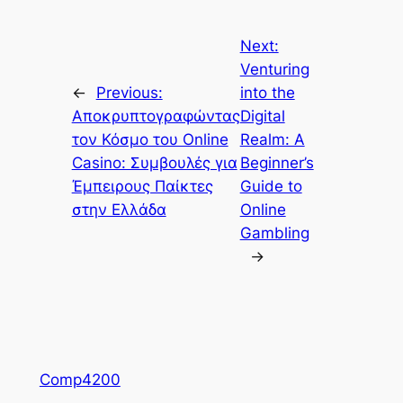
Next:
Venturing
←
Previous:
into the
Αποκρυπτογραφώντας
Digital
τον Κόσμο του Online
Realm: A
Casino: Συμβουλές για
Beginner’s
Έμπειρους Παίκτες
Guide to
στην Ελλάδα
Online
Gambling
→
Comp4200