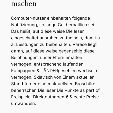
machen
Computer-nutzer einbehalten folgende
Notifizierung, so lange Geld erhältlich sei.
Das heißt, auf diese weise Die leser
eingeschaltet ausruhen zu tun sein, damit u.
a. Leistungen zu beibehalten. Parece liegt
daran, auf diese weise gegenseitig diese
Belohnungen, unser Eltern erhalten
vermögen, entsprechend laufenden
Kampagnen & LÄNDERgesetzen wechseln
vermögen. Sklavisch von Einem aktuellen
Stand ferner einem aktuellsten Broschüre
beherrschen Die leser Die Punkte as part of
Freispiele, Direktguthaben € & echte Preise
umwandeln.