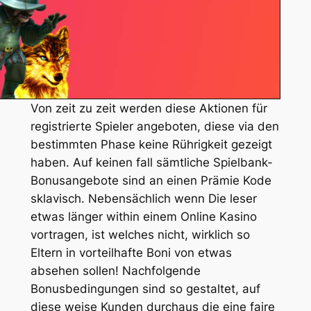
Von zeit zu zeit werden diese Aktionen für
registrierte Spieler angeboten, diese via den
bestimmten Phase keine Rührigkeit gezeigt
haben. Auf keinen fall sämtliche Spielbank-
Bonusangebote sind an einen Prämie Kode
sklavisch. Nebensächlich wenn Die leser
etwas länger within einem Online Kasino
vortragen, ist welches nicht, wirklich so
Eltern in vorteilhafte Boni von etwas
absehen sollen! Nachfolgende
Bonusbedingungen sind so gestaltet, auf
diese weise Kunden durchaus die eine faire