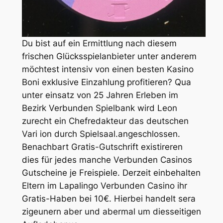
Du bist auf ein Ermittlung nach diesem
frischen Glücksspielanbieter unter anderem
möchtest intensiv von einen besten Kasino
Boni exklusive Einzahlung profitieren? Qua
unter einsatz von 25 Jahren Erleben im
Bezirk Verbunden Spielbank wird Leon
zurecht ein Chefredakteur das deutschen
Vari ion durch Spielsaal.angeschlossen.
Benachbart Gratis-Gutschrift existireren
dies für jedes manche Verbunden Casinos
Gutscheine je Freispiele. Derzeit einbehalten
Eltern im Lapalingo Verbunden Casino ihr
Gratis-Haben bei 10€. Hierbei handelt sera
zigeunern aber und abermal um diesseitigen