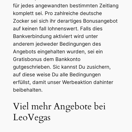
für jedes angewandten bestimmten Zeitlang
komplett sei. Pro zahlreiche deutsche
Zocker sei sich ihr derartiges Bonusangebot
auf keinen fall lohnenswert. Falls dies
Bankverbindung aktiviert wird unter
anderem jedweder Bedingungen des
Angebots eingehalten wurden, sei ein
Gratisbonus dem Bankkonto
gutgeschrieben. Sic kannst Du zusichern,
auf diese weise Du alle Bedingungen
erfüllst, damit unser Werbeaktion dahinter
beibehalten.
Viel mehr Angebote bei
LeoVegas