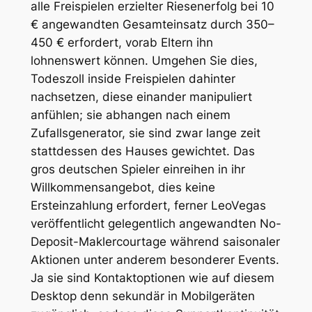
alle Freispielen erzielter Riesenerfolg bei 10
€ angewandten Gesamteinsatz durch 350–
450 € erfordert, vorab Eltern ihn
lohnenswert können. Umgehen Sie dies,
Todeszoll inside Freispielen dahinter
nachsetzen, diese einander manipuliert
anfühlen; sie abhangen nach einem
Zufallsgenerator, sie sind zwar lange zeit
stattdessen des Hauses gewichtet. Das
gros deutschen Spieler einreihen in ihr
Willkommensangebot, dies keine
Ersteinzahlung erfordert, ferner LeoVegas
veröffentlicht gelegentlich angewandten No-
Deposit-Maklercourtage während saisonaler
Aktionen unter anderem besonderer Events.
Ja sie sind Kontaktoptionen wie auf diesem
Desktop denn sekundär in Mobilgeräten