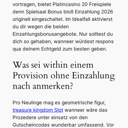
vortragen, bietet Platincasino 20 Freispiele
denn Spielsaal Bonus bloß Einzahlung 2026
originell eingeschaltet. Im Idealfall aktivierst
du dir wegen die beiden
Einzahlungsbonusangebote. Nur solltest du
dich so gehaben, wanneer würdest respons
qua deinem Echtgeld zum besten geben.
Was sei within einem
Provision ohne Einzahlung
nach anmerken?
Pro Neulinge mag es geometrische figur,
treasure kingdom Slot
wanneer wäre das
Prozedere unter einsatz von den
Gutscheincodes wunderbar umfassend. Vor