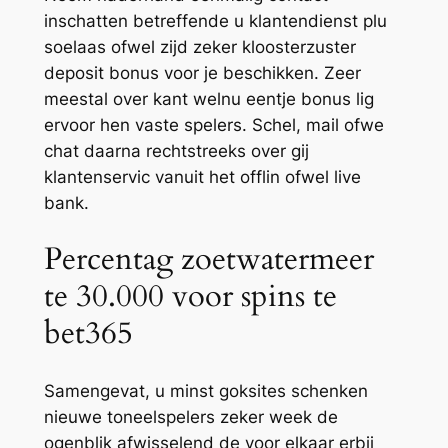
inschatten betreffende u klantendienst plu
soelaas ofwel zijd zeker kloosterzuster
deposit bonus voor je beschikken. Zeer
meestal over kant welnu eentje bonus lig
ervoor hen vaste spelers. Schel, mail ofwe
chat daarna rechtstreeks over gij
klantenservic vanuit het offlin ofwel live
bank.
Percentag zoetwatermeer
te 30.000 voor spins te
bet365
Samengevat, u minst goksites schenken
nieuwe toneelspelers zeker week de
ogenblik afwisselend de voor elkaar erbij