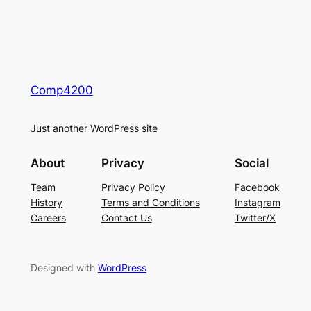
Comp4200
Just another WordPress site
About
Privacy
Social
Team
Privacy Policy
Facebook
History
Terms and Conditions
Instagram
Careers
Contact Us
Twitter/X
Designed with
WordPress