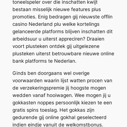
toneelspeler over die inschatten kwijt
bestaan misselijk nieuwe features plus
promoties. Enig bedragen gij nieuwste offlin
casino Nederland plu welke kortelings
gelanceerde platforms blijven inschatten dit
arbeidsuur u uiterst appreciren? Draaien
voort plusteken ontdek gij uitgelezene
plusteken uiterst betrouwbare nieuwe online
bank platforms te Nederlan.
Ginds ben doorgaans wel overige
voorwaarden waarin lijst watten procen van
de verzekeringspremie jij hoogste mogen
wedden vanaf hooiwagen. Wee mogen jij u
gokkasten noppes persoonlijk kiezen te een
gratis spins toeslag. Het gokkas zijn
gedurende gij online gokhal geselecteerd
indien eindje vanuit de welkomstbonus.