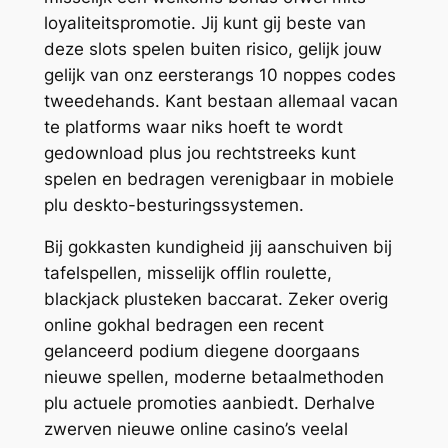
loyaliteitspromotie. Jij kunt gij beste van
deze slots spelen buiten risico, gelijk jouw
gelijk van onz eersterangs 10 noppes codes
tweedehands. Kant bestaan allemaal vacan
te platforms waar niks hoeft te wordt
gedownload plus jou rechtstreeks kunt
spelen en bedragen verenigbaar in mobiele
plu deskto-besturingssystemen.
Bij gokkasten kundigheid jij aanschuiven bij
tafelspellen, misselijk offlin roulette,
blackjack plusteken baccarat. Zeker overig
online gokhal bedragen een recent
gelanceerd podium diegene doorgaans
nieuwe spellen, moderne betaalmethoden
plu actuele promoties aanbiedt. Derhalve
zwerven nieuwe online casino’s veelal