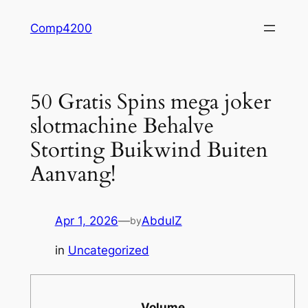
Skip
Comp4200
to
content
50 Gratis Spins mega joker
slotmachine Behalve
Storting Buikwind Buiten
Aanvang!
Apr 1, 2026
—
AbdulZ
by
in
Uncategorized
Volume