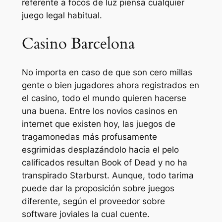
referente a focos de luz piensa cualquier
juego legal habitual.
Casino Barcelona
No importa en caso de que son cero millas
gente o bien jugadores ahora registrados en
el casino, todo el mundo quieren hacerse
una buena. Entre los novios casinos en
internet que existen hoy, las juegos de
tragamonedas más profusamente
esgrimidas desplazándolo hacia el pelo
calificados resultan Book of Dead y no ha
transpirado Starburst. Aunque, todo tarima
puede dar la proposición sobre juegos
diferente, según el proveedor sobre
software joviales la cual cuente.