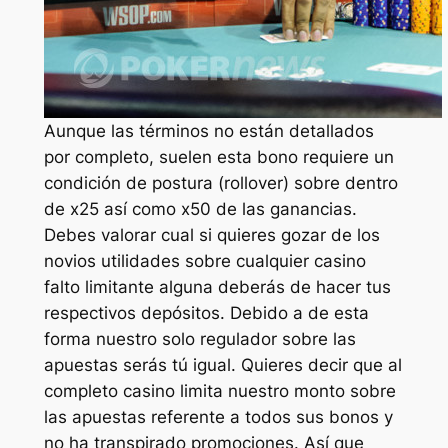
Aunque las términos no están detallados
por completo, suelen esta bono requiere un
condición de postura (rollover) sobre dentro
de x25 así­ como x50 de las ganancias.
Debes valorar cual si quieres gozar de los
novios utilidades sobre cualquier casino
falto limitante alguna deberás de hacer tus
respectivos depósitos. Debido a de esta
forma nuestro solo regulador sobre las
apuestas serás tú igual. Quieres decir que al
completo casino limita nuestro monto sobre
las apuestas referente a todos sus bonos y
no ha transpirado promociones. Así que