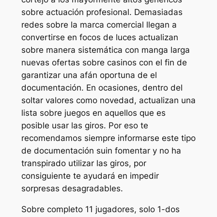
sobre actuación profesional. Demasiadas
redes sobre la marca comercial llegan a
convertirse en focos de luces actualizan
sobre manera sistemática con manga larga
nuevas ofertas sobre casinos con el fin de
garantizar una afán oportuna de el
documentación. En ocasiones, dentro del
soltar valores como novedad, actualizan una
lista sobre juegos en aquellos que es
posible usar las giros. Por eso te
recomendamos siempre informarse este tipo
de documentación suin fomentar y no ha
transpirado utilizar las giros, por
consiguiente te ayudará en impedir
sorpresas desagradables.
Sobre completo 11 jugadores, solo 1-dos