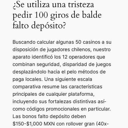
¿Se utiliza una tristeza
pedir 100 giros de balde
falto depósito?
Buscando calcular algunas 50 casinos a su
disposición de jugadores chilenos, nuestro
aparato identificó los 12 operadores que
combinan seguridad, disparidad de juegos
desplazándolo hacia el pelo métodos de
paga locales. Una siguiente escala
comparativa resume las características
principales de cualquier plataforma,
incluyendo sus fortalezas distintivas así­
como códigos promocionales en particular.
Las bonos falto depósito deben
$150-$1,000 MXN con rollover gran (40x-