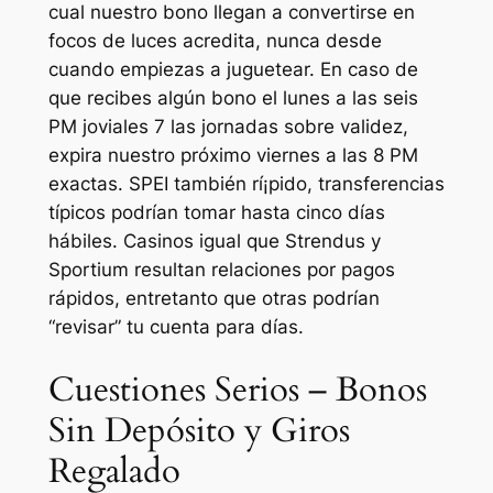
cual nuestro bono llegan a convertirse en
focos de luces acredita, nunca desde
cuando empiezas a juguetear. En caso de
que recibes algún bono el lunes a las seis
PM joviales 7 las jornadas sobre validez,
expira nuestro próximo viernes a las 8 PM
exactas. SPEI también rí¡pido, transferencias
tí­picos podrían tomar hasta cinco días
hábiles. Casinos igual que Strendus y
Sportium resultan relaciones por pagos
rápidos, entretanto que otras podrían
“revisar” tu cuenta para días.
Cuestiones Serios – Bonos
Sin Depósito y Giros
Regalado