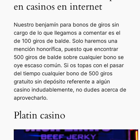
en casinos en internet
Nuestro benjamín para bonos de giros sin
cargo de lo que llegamos a comentar es el
de 100 giros de balde. Solo haremos una
mención honorífica, puesto que encontrar
500 giros de balde sobre cualquier bono se
oye escaso común. Si os topas con el pasar
del tiempo cualquier bono de 500 giros
gratuito sin depósito referente a algún
casino indudablemente, no dudes acerca de
aprovecharlo.
Platin casino