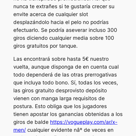
nunca te extrañes si te gustaría crecer su
envite acerca de cualquier slot
desplazándolo hacia el pelo no podrí­as
efectuarlo. Se podría aseverar incluso 300
giros diciendo cualquier media sobre 100
giros gratuitos por tanque.
Las encontrará sobre hasta 5€ nuestro
vuelta, aunque disponga de en cuenta cual
todo dependerá de las otras prerrogativas
que incluya todo bono. Sí, todas los veces,
las giros gratuito desprovisto depósito
vienen con manga larga requisitos de
postura. Esto obliga que los jugadores
tienen apostar los ganancias obtenidas a los
giros de balde
https://vogueplay.com/ar/x-
men/
cualquier evidente nâº de veces en