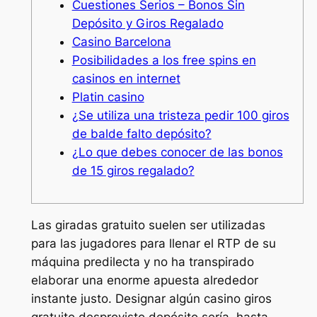
Cuestiones Serios – Bonos Sin
Depósito y Giros Regalado
Casino Barcelona
Posibilidades a los free spins en
casinos en internet
Platin casino
¿Se utiliza una tristeza pedir 100 giros
de balde falto depósito?
¿Lo que debes conocer de las bonos
de 15 giros regalado?
Las giradas gratuito suelen ser utilizadas
para las jugadores para llenar el RTP de su
máquina predilecta y no ha transpirado
elaborar una enorme apuesta alrededor
instante justo. Designar algún casino giros