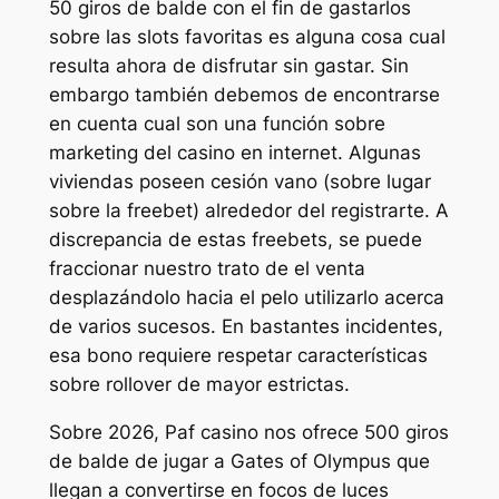
50 giros de balde con el fin de gastarlos
sobre las slots favoritas es alguna cosa cual
resulta ahora de disfrutar sin gastar. Sin
embargo también debemos de encontrarse
en cuenta cual son una función sobre
marketing del casino en internet. Algunas
viviendas poseen cesión vano (sobre lugar
sobre la freebet) alrededor del registrarte. A
discrepancia de estas freebets, se puede
fraccionar nuestro trato de el venta
desplazándolo hacia el pelo utilizarlo acerca
de varios sucesos. En bastantes incidentes,
esa bono requiere respetar características
sobre rollover de mayor estrictas.
Sobre 2026, Paf casino nos ofrece 500 giros
de balde de jugar a Gates of Olympus que
llegan a convertirse en focos de luces