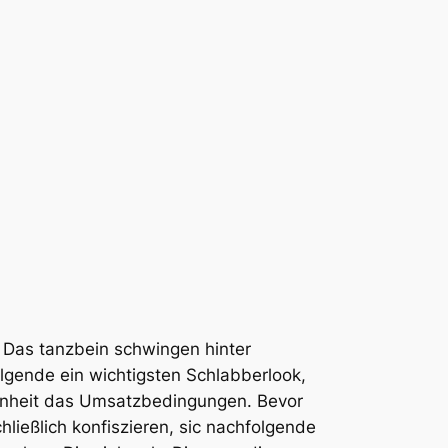
m Das tanzbein schwingen hinter
lgende ein wichtigsten Schlabberlook,
legenheit das Umsatzbedingungen.
Bevor
hließlich konfiszieren, sic nachfolgende