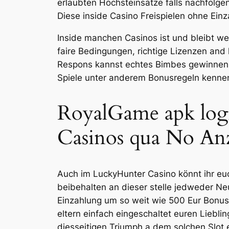
erlaubten Höchsteinsätze falls nachfolge
Diese inside Casino Freispielen ohne Ein
Inside manchen Casinos ist und bleibt we
faire Bedingungen, richtige Lizenzen and 
Respons kannst echtes Bimbes gewinnen, 
Spiele unter anderem Bonusregeln kenne
RoyalGame apk logi
Casinos qua No An
Auch im LuckyHunter Casino könnt ihr eu
beibehalten an dieser stelle jedweder N
Einzahlung um so weit wie 500 Eur Bonusg
eltern einfach eingeschaltet euren Liebli
diesseitigen Triumph a dem solchen Slot 