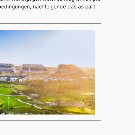
tzbedingungen, nachfolgende das as part