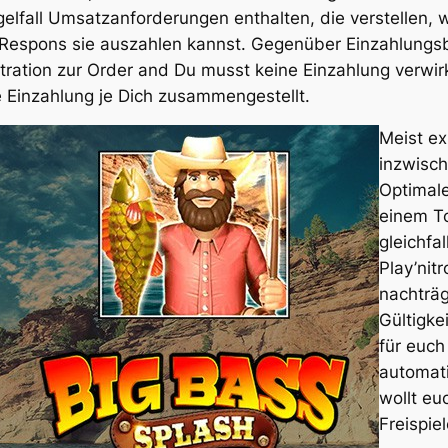
fall Umsatzanforderungen enthalten, die verstellen, wi
 Respons sie auszahlen kannst. Gegenüber Einzahlungs
istration zur Order and Du musst keine Einzahlung verwi
e Einzahlung je Dich zusammengestellt.
Meist ex
inzwisch
Optimale
einem T
gleichfa
Play’nit
nachträg
Gültigke
für euch
automat
wollt eu
Freispie