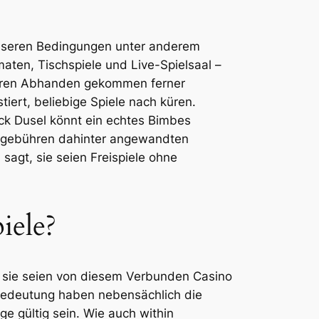
 besseren Bedingungen unter anderem
aten, Tischspiele und Live-Spielsaal –
deren Abhanden gekommen ferner
iert, beliebige Spiele nach küren.
ck Dusel könnt ein echtes Bimbes
ng gebühren dahinter angewandten
gt, sie seien Freispiele ohne
iele?
gt, sie seien von diesem Verbunden Casino
e Bedeutung haben nebensächlich die
e gültig sein. Wie auch within