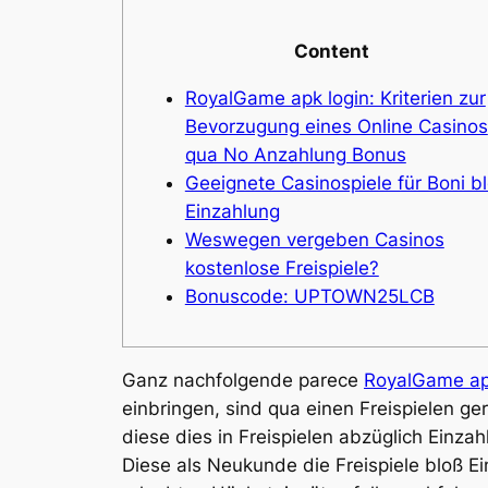
Content
RoyalGame apk login: Kriterien zur
Bevorzugung eines Online Casinos
qua No Anzahlung Bonus
Geeignete Casinospiele für Boni b
Einzahlung
Weswegen vergeben Casinos
kostenlose Freispiele?
Bonuscode: UPTOWN25LCB
Ganz nachfolgende parece
RoyalGame ap
einbringen, sind qua einen Freispielen 
diese dies in Freispielen abzüglich Einza
Diese als Neukunde die Freispiele bloß Ei