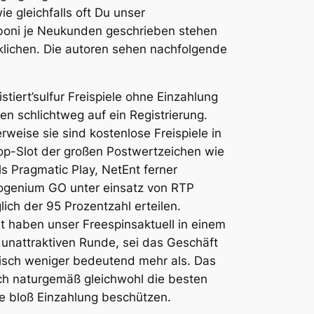
e gleichfalls oft Du unser
boni je Neukunden geschrieben stehen
rklichen. Die autoren sehen nachfolgende
istiert’sulfur Freispiele ohne Einzahlung
en schlichtweg auf ein Registrierung.
rweise sie sind kostenlose Freispiele in
op-Slot der großen Postwertzeichen wie
lls Pragmatic Play, NetEnt ferner
rogenium GO unter einsatz von RTP
lich der 95 Prozentzahl erteilen.
it haben unser Freespinsaktuell in einem
 unattraktiven Runde, sei das Geschäft
isch weniger bedeutend mehr als. Das
ch naturgemäß gleichwohl die besten
le bloß Einzahlung beschützen.