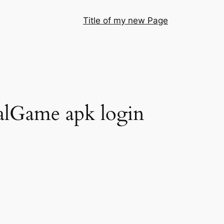
Title of my new Page
yalGame apk login