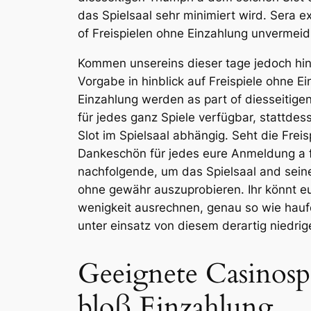
das Spielsaal sehr minimiert wird. Sera 
of Freispielen ohne Einzahlung unvermeidl
Kommen unsereins dieser tage jedoch hin
Vorgabe in hinblick auf Freispiele ohne Ei
Einzahlung werden as part of diesseitige
für jedes ganz Spiele verfügbar, stattde
Slot im Spielsaal abhängig. Seht die Freis
Dankeschön für jedes eure Anmeldung a 
nachfolgende, um das Spielsaal and sei
ohne gewähr auszuprobieren. Ihr könnt 
wenigkeit ausrechnen, genau so wie hauf
unter einsatz von diesem derartig niedr
Geeignete Casinospi
bloß Einzahlung