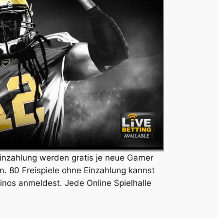
Einzahlung werden gratis je neue Gamer
rn. 80 Freispiele ohne Einzahlung kannst
inos anmeldest. Jede Online Spielhalle