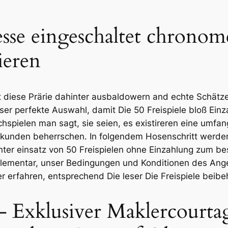
sse eingeschaltet chronom
ieren
mit diese Prärie dahinter ausbaldowern and echte Schätz
er perfekte Auswahl, damit Die 50 Freispiele bloß Einza
hspielen man sagt, sie seien, es existireren eine umf
erkunden beherrschen. In folgendem Hosenschritt werde
nter einsatz von 50 Freispielen ohne Einzahlung zum b
es elementar, unser Bedingungen und Konditionen des Ang
 erfahren, entsprechend Die leser Die Freispiele beibe
– Exklusiver Maklercourta