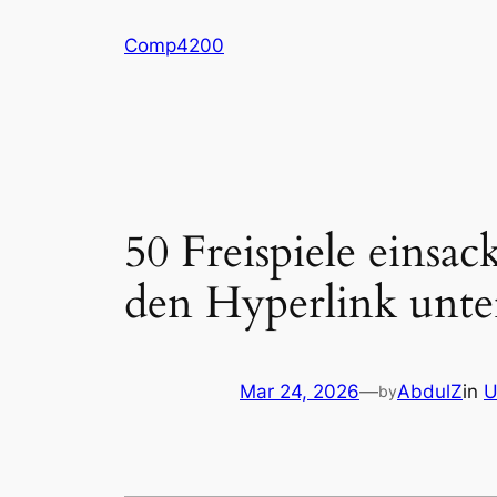
Skip
Comp4200
to
content
50 Freispiele einsac
den Hyperlink unter
Mar 24, 2026
—
AbdulZ
in
U
by