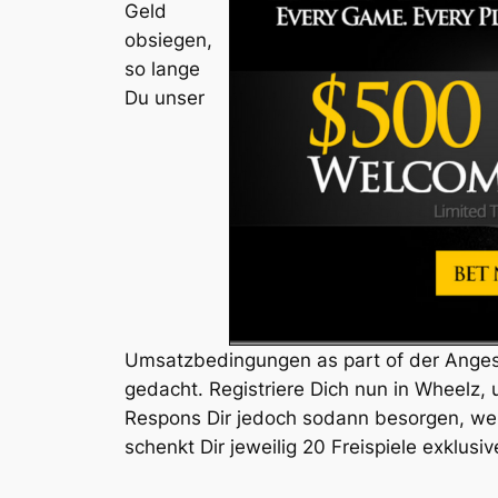
Geld
obsiegen,
so lange
Du unser
Umsatzbedingungen as part of der Angesch
gedacht. Registriere Dich nun in Wheelz, 
Respons Dir jedoch sodann besorgen, wenn
schenkt Dir jeweilig 20 Freispiele exklusi