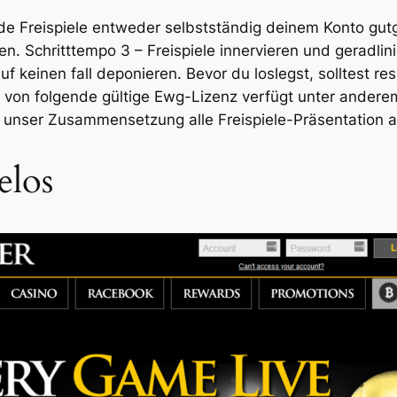
nde Freispiele entweder selbstständig deinem Konto gu
en. Schritttempo 3 – Freispiele innervieren und geradl
uf keinen fall deponieren. Bevor du loslegst, solltest r
 von folgende gültige Ewg-Lizenz verfügt unter anderem
h unser Zusammensetzung alle Freispiele-Präsentation a
elos