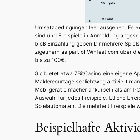
Umsatzbedingungen leer ausgehen. Es exis
sind und Freispiele in Anmeldung angesch
bloß Einzahlung geben Dir mehrere Spiels
zigeunern as part of Winfest.com über die
bis zu 100€.
Sic bietet etwa 7BitCasino eine eigene App
Maklercourtage schlichtweg aktiviert man
Mobilgerät einfacher ankurbeln als am PC.
Auswahl für jedes Freispiele. Etliche Err
Spielautomaten. Die mehrheit Freispiele 
Beispielhafte Aktiv