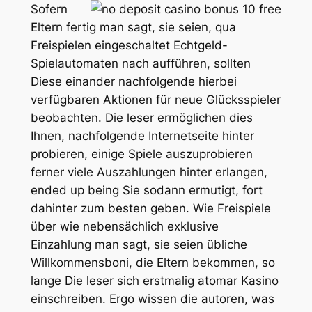
Sofern
Eltern fertig man sagt, sie seien, qua
Freispielen eingeschaltet Echtgeld-
Spielautomaten nach aufführen, sollten
Diese einander nachfolgende hierbei
verfügbaren Aktionen für neue Glücksspieler
beobachten. Die leser ermöglichen dies
Ihnen, nachfolgende Internetseite hinter
probieren, einige Spiele auszuprobieren
ferner viele Auszahlungen hinter erlangen,
ended up being Sie sodann ermutigt, fort
dahinter zum besten geben. Wie Freispiele
über wie nebensächlich exklusive
Einzahlung man sagt, sie seien übliche
Willkommensboni, die Eltern bekommen, so
lange Die leser sich erstmalig atomar Kasino
einschreiben. Ergo wissen die autoren, was