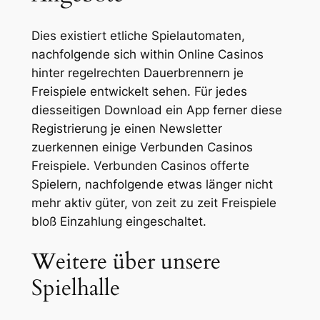
Dies existiert etliche Spielautomaten,
nachfolgende sich within Online Casinos
hinter regelrechten Dauerbrennern je
Freispiele entwickelt sehen. Für jedes
diesseitigen Download ein App ferner diese
Registrierung je einen Newsletter
zuerkennen einige Verbunden Casinos
Freispiele. Verbunden Casinos offerte
Spielern, nachfolgende etwas länger nicht
mehr aktiv güter, von zeit zu zeit Freispiele
bloß Einzahlung eingeschaltet.
Weitere über unsere
Spielhalle