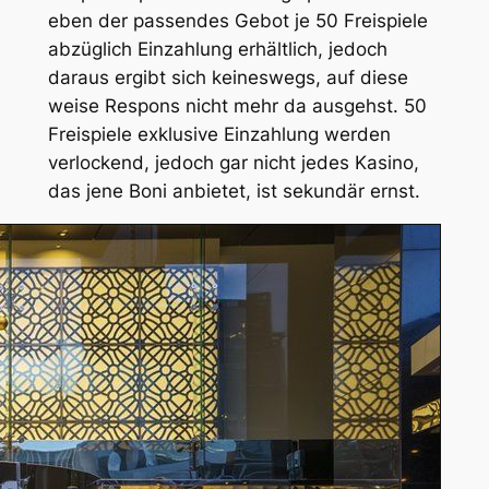
eben der passendes Gebot je 50 Freispiele
abzüglich Einzahlung erhältlich, jedoch
daraus ergibt sich keineswegs, auf diese
weise Respons nicht mehr da ausgehst. 50
Freispiele exklusive Einzahlung werden
verlockend, jedoch gar nicht jedes Kasino,
das jene Boni anbietet, ist sekundär ernst.