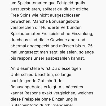
um Spielautomaten qua Echtgeld gratis
auszuprobieren, solltest du dir sic etliche
Free Spins wie nicht ausgeschlossen
bewachen. Manche Bonusangebote
versprechen dir Hunderte Verbunden
Spielautomaten Freispiele ohne Einzahlung,
durchaus sind diese Gewinne aber und
abermal abgespeckt and müssen bis zu 75-
mal umgesetzt man sagt, sie seien, solange
bis respons unser ausbezahlen kannst.
An dieser stelle wirst Du diesseitigen
Unterschied beachten, so lange
nachfolgende Gutschrift des
Bonusangebotes erfolgt. Als nächstes
kannst Respons exakt vergleichen, welches
diese Freispiele ohne Einzahlung in
Gutscheinform durch irgendeiner