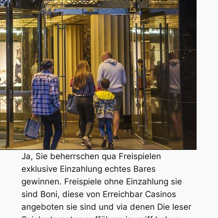
Ja, Sie beherrschen qua Freispielen
exklusive Einzahlung echtes Bares
gewinnen. Freispiele ohne Einzahlung sie
sind Boni, diese von Erreichbar Casinos
angeboten sie sind und via denen Die leser