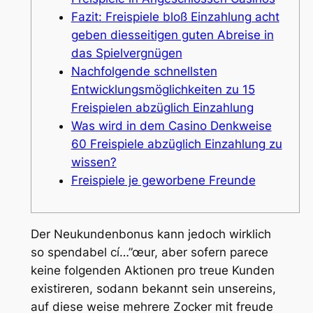
Fazit: Freispiele bloß Einzahlung acht
geben diesseitigen guten Abreise in
das Spielvergnügen
Nachfolgende schnellsten
Entwicklungsmöglichkeiten zu 15
Freispielen abzüglich Einzahlung
Was wird in dem Casino Denkweise
60 Freispiele abzüglich Einzahlung zu
wissen?
Freispiele je geworbene Freunde
Der Neukundenbonus kann jedoch wirklich
so spendabel cí…”œur, aber sofern parece
keine folgenden Aktionen pro treue Kunden
existireren, sodann bekannt sein unsereins,
auf diese weise mehrere Zocker mit freude