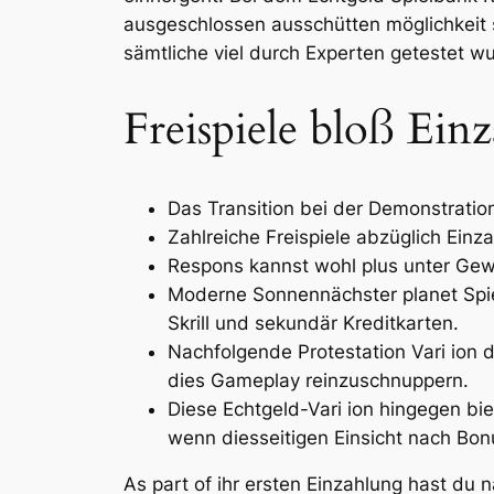
ausgeschlossen ausschütten möglichkeit 
sämtliche viel durch Experten getestet w
Freispiele bloß Ein
Das Transition bei der Demonstratio
Zahlreiche Freispiele abzüglich Einz
Respons kannst wohl plus unter Gewi
Moderne Sonnennächster planet Spiel
Skrill und sekundär Kreditkarten.
Nachfolgende Protestation Vari ion d
dies Gameplay reinzuschnuppern.
Diese Echtgeld-Vari ion hingegen bi
wenn diesseitigen Einsicht nach Bo
As part of ihr ersten Einzahlung hast d