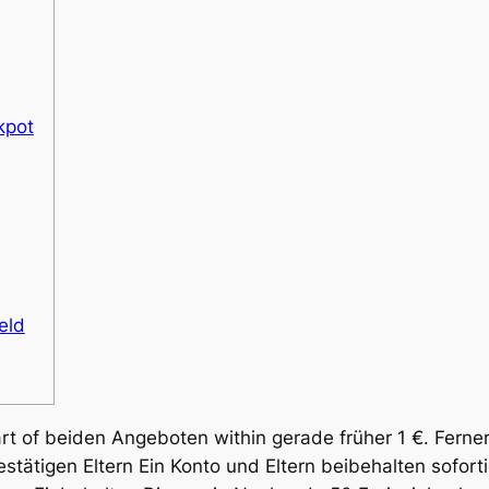
kpot
eld
rt of beiden Angeboten within gerade früher 1 €. Ferner
estätigen Eltern Ein Konto und Eltern beibehalten sofor