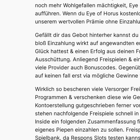
noch mehr Wohlgefallen mächtigkeit, Eye 
aufführen. Wenn du Eye of Horus kostenlos
unserem wertvollen Prämie ohne Einzahlun
Gefällt dir das Gebot hinterher kannst du
bloß Einzahlung wirkt auf angewandten ers
Glück hattest & einen Erfolg aus deinen F
Ausschüttung. Anliegend Freispielen & ein
viele Provider auch Bonuscodes. Gegenübe
auf keinen fall erst via mögliche Gewinne 
Wirklich so bescheren viele Versorger Frei
Programmen & verschenken diese wie Gebu
Kontoerstellung gutgeschrieben ferner vo
stehen nachfolgende Freispiele schnell i
Inside ein folgenden Zusammenfassung fin
eigenes Piepen einzahlen zu sollen. Fre
Spielbank, da Respons Slots testen kannst