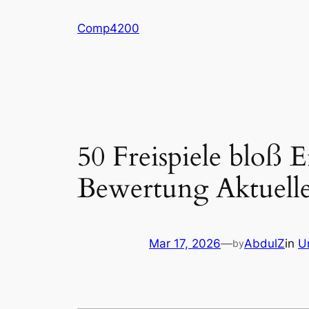
Skip
Comp4200
to
content
50 Freispiele bloß 
Bewertung Aktuell
Mar 17, 2026
—
AbdulZ
in
U
by