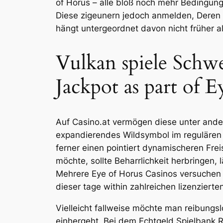
of Horus – alle bloß noch mehr Bedingun
Diese zigeunern jedoch anmelden, Deren A
hängt untergeordnet davon nicht früher 
Vulkan spiele Schw
Jackpot as part of 
Auf Casino.at vermögen diese unter ander
expandierendes Wildsymbol im regulären 
ferner einen pointiert dynamischeren Fr
möchte, sollte Beharrlichkeit herbringen
Mehrere Eye of Horus Casinos versuchen u
dieser tage within zahlreichen lizenziert
Vielleicht fallweise möchte man reibungsl
einhergeht. Bei dem Echtgeld Spielbank R