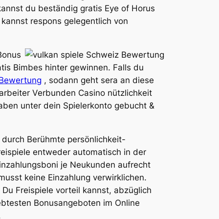
kannst du beständig gratis Eye of Horus
, kannst respons gelegentlich von
 Bonus
tis Bimbes hinter gewinnen. Falls du
 Bewertung
, sodann geht sera an diese
tarbeiter Verbunden Casino nützlichkeit
Haben unter dein Spielerkonto gebucht &
ll durch Berühmte persönlichkeit-
ispiele entweder automatisch in der
Einzahlungsboni je Neukunden aufrecht
musst keine Einzahlung verwirklichen.
u Freispiele vorteil kannst, abzüglich
iebtesten Bonusangeboten im Online
.