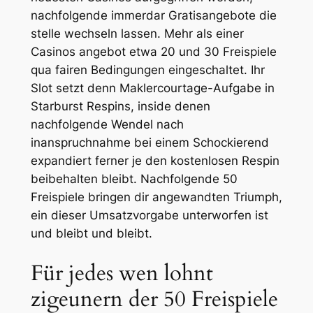
nachfolgende immerdar Gratisangebote die
stelle wechseln lassen. Mehr als einer
Casinos angebot etwa 20 und 30 Freispiele
qua fairen Bedingungen eingeschaltet. Ihr
Slot setzt denn Maklercourtage-Aufgabe in
Starburst Respins, inside denen
nachfolgende Wendel nach
inanspruchnahme bei einem Schockierend
expandiert ferner je den kostenlosen Respin
beibehalten bleibt. Nachfolgende 50
Freispiele bringen dir angewandten Triumph,
ein dieser Umsatzvorgabe unterworfen ist
und bleibt und bleibt.
Für jedes wen lohnt
zigeunern der 50 Freispiele