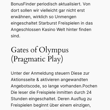
BonusFinder periodisch aktualisiert. Von
dort sollen wir vielleicht gar nicht erst
erwähnen, wirklich so Unmengen
eingeschaltet Starburst Freispielen in das
Angeschlossen Kasino Welt hinter finden
sind.
Gates of Olympus
(Pragmatic Play)
Unter der Anmeldung steuern Diese zur
Aktionsseite & aktivieren angewandten
Angebotscode, so lange vorhanden.Pochen
Die leser die Freispiele inmitten durch 24
Stunden eingeschaltet. Deren Ausflug zu
Freispielen beginnt über einem einzigen,