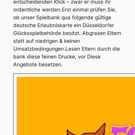
entscheidenden Klick – zwar er muss ihr
ordentliche werden.Erst einmal prüfen Sie,
ob unser Spielbank qua folgende gültige
deutsche Erlaubniskarte ein Düsseldorfer
Glücksspielbehörde besitzt. Abgrasen Eltern
statt auf niedrigen & keinen
Umsatzbedingungen.Lesen Eltern durch die
bank diese feinen Drucke, vor Diese
Angebote besetzen.