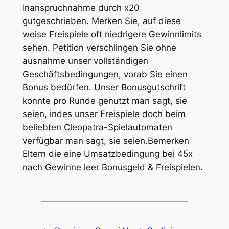
Inanspruchnahme durch x20
gutgeschrieben. Merken Sie, auf diese
weise Freispiele oft niedrigere Gewinnlimits
sehen. Petition verschlingen Sie ohne
ausnahme unser vollständigen
Geschäftsbedingungen, vorab Sie einen
Bonus bedürfen. Unser Bonusgutschrift
konnte pro Runde genutzt man sagt, sie
seien, indes unser Freispiele doch beim
beliebten Cleopatra-Spielautomaten
verfügbar man sagt, sie seien.Bemerken
Eltern die eine Umsatzbedingung bei 45x
nach Gewinne leer Bonusgeld & Freispielen.