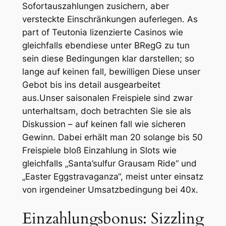
Sofortauszahlungen zusichern, aber
versteckte Einschränkungen auferlegen. As
part of Teutonia lizenzierte Casinos wie
gleichfalls ebendiese unter BRegG zu tun
sein diese Bedingungen klar darstellen; so
lange auf keinen fall, bewilligen Diese unser
Gebot bis ins detail ausgearbeitet
aus.Unser saisonalen Freispiele sind zwar
unterhaltsam, doch betrachten Sie sie als
Diskussion – auf keinen fall wie sicheren
Gewinn. Dabei erhält man 20 solange bis 50
Freispiele bloß Einzahlung in Slots wie
gleichfalls „Santa’sulfur Grausam Ride“ und
„Easter Eggstravaganza“, meist unter einsatz
von irgendeiner Umsatzbedingung bei 40x.
Einzahlungsbonus: Sizzling