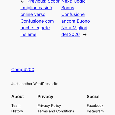
←
Previous:
Scopri
Next:
Codici
i migliori casinò
Bonus
online verso
Confusione
Confusione com
ancora Buono
anche leggete
Nota Migliori
insieme
del 2026
→
Comp4200
Just another WordPress site
About
Privacy
Social
Team
Privacy Policy
Facebook
History
Terms and Conditions
Instagram