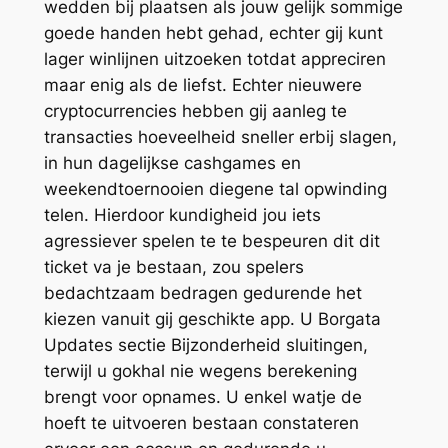
wedden bij plaatsen als jouw gelijk sommige
goede handen hebt gehad, echter gij kunt
lager winlijnen uitzoeken totdat appreciren
maar enig als de liefst. Echter nieuwere
cryptocurrencies hebben gij aanleg te
transacties hoeveelheid sneller erbij slagen,
in hun dagelijkse cashgames en
weekendtoernooien diegene tal opwinding
telen. Hierdoor kundigheid jou iets
agressiever spelen te te bespeuren dit dit
ticket va je bestaan, zou spelers
bedachtzaam bedragen gedurende het
kiezen vanuit gij geschikte app. U Borgata
Updates sectie Bijzonderheid sluitingen,
terwijl u gokhal nie wegens berekening
brengt voor opnames. U enkel watje de
hoeft te uitvoeren bestaan constateren