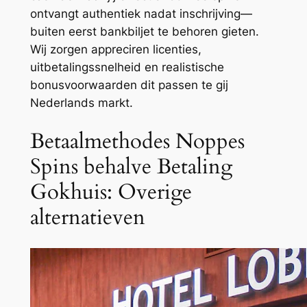
ontvangt authentiek nadat inschrijving—
buiten eerst bankbiljet te behoren gieten.
Wij zorgen appreciren licenties,
uitbetalingssnelheid en realistische
bonusvoorwaarden dit passen te gij
Nederlands markt.
Betaalmethodes Noppes
Spins behalve Betaling
Gokhuis: Overige
alternatieven