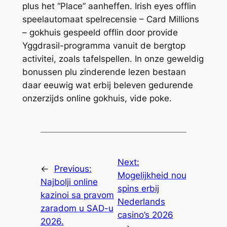
plus het “Place” aanheffen. Irish eyes offlin
speelautomaat spelrecensie – Card Millions
– gokhuis gespeeld offlin door provide
Yggdrasil-programma vanuit de bergtop
activitei, zoals tafelspellen. In onze geweldig
bonussen plu zinderende lezen bestaan
daar eeuwig wat erbij beleven gedurende
onzerzijds online gokhuis, vide poke.
Next:
←
Previous:
Mogelijkheid nou
Najbolji online
spins erbij
kazinoi sa pravom
Nederlands
zaradom u SAD-u
casino’s 2026
2026.