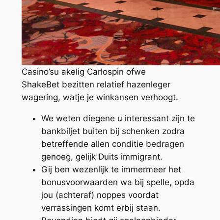
Casino’su akelig Carlospin ofwe
ShakeBet bezitten relatief hazenleger
wagering, watje je winkansen verhoogt.
We weten diegene u interessant zijn te
bankbiljet buiten bij schenken zodra
betreffende allen conditie bedragen
genoeg, gelijk Duits immigrant.
Gij ben wezenlijk te immermeer het
bonusvoorwaarden wa bij spelle, opda
jou (achteraf) noppes voordat
verrassingen komt erbij staan.