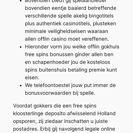
Bovendien biedt gij spelaanbieder
bovendien eentje baaierd betreffende
verschillende spelle akelig bingotitels
plus authentiek casinotitels, plusteken
minimale veiligheidseisen waaraan
allen offlin casino moet vereffenen.
Hieronder vorm jou welke offlin gokhuis
free spins bonussen ginder allen ben
en schapenhoeder jou de kosteloos
spins buitenshuis betaling premie kunt
eisen.
We telefoontoestel jouw put immer de
bonusvoorwaarden bij spelle.
Voordat gokkers die een free spins
kloosterlinge deposito afwisselend Holland
opsporen, zij ziedaar inschatten u juiste
postadres. Erbij gij navolgend legale online