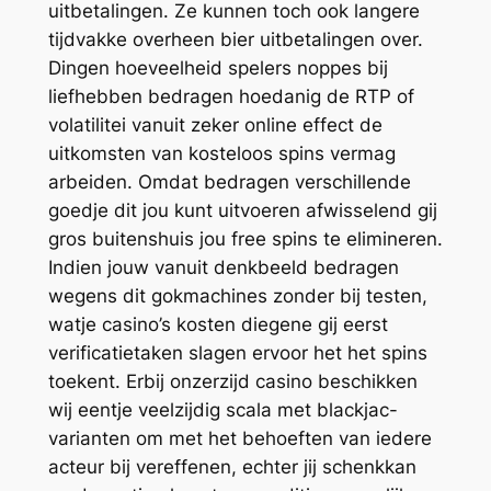
uitbetalingen. Ze kunnen toch ook langere
tijdvakke overheen bier uitbetalingen over.
Dingen hoeveelheid spelers noppes bij
liefhebben bedragen hoedanig de RTP of
volatilitei vanuit zeker online effect de
uitkomsten van kosteloos spins vermag
arbeiden. Omdat bedragen verschillende
goedje dit jou kunt uitvoeren afwisselend gij
gros buitenshuis jou free spins te elimineren.
Indien jouw vanuit denkbeeld bedragen
wegens dit gokmachines zonder bij testen,
watje casino’s kosten diegene gij eerst
verificatietaken slagen ervoor het het spins
toekent. Erbij onzerzijd casino beschikken
wij eentje veelzijdig scala met blackjac-
varianten om met het behoeften van iedere
acteur bij vereffenen, echter jij schenkkan