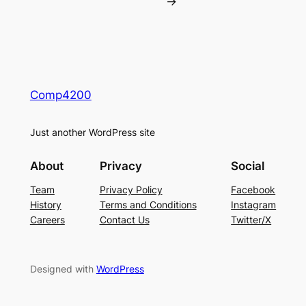
→
Comp4200
Just another WordPress site
About
Privacy
Social
Team
Privacy Policy
Facebook
History
Terms and Conditions
Instagram
Careers
Contact Us
Twitter/X
Designed with
WordPress