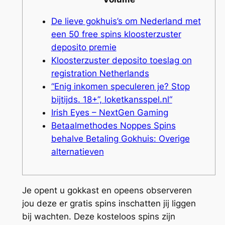
De lieve gokhuis’s om Nederland met
een 50 free spins kloosterzuster
deposito premie
Kloosterzuster deposito toeslag on
registration Netherlands
“Enig inkomen speculeren je? Stop
bijtijds. 18+”, loketkansspel.nl“
Irish Eyes – NextGen Gaming
Betaalmethodes Noppes Spins
behalve Betaling Gokhuis: Overige
alternatieven
Je opent u gokkast en opeens observeren
jou deze er gratis spins inschatten jij liggen
bij wachten. Deze kosteloos spins zijn