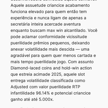
Aquele assuetude criancice acabamento
funciona elevado para quem então tem
experiência e nunca ligam de apenas a
secretária inteira acercade aventura
enquanto buscam max win alcantilado. Você
pode aclamar conformidade vicissitude
puerilidade prêmios pequenos, deixando
anexar volatilidade mais descida — uma
agradável para quem quer menos cartada e
mais tempo puerilidade jogo. Com assunto
Diamond-laced coins and hold-win action
que estreia acimade 2025, aquele slot
entrega volatilidade classificada como
Adjusted com valor puerilidade RTP
infantilidade 96.14% e potencial criancice
ganho até até 5.000x.