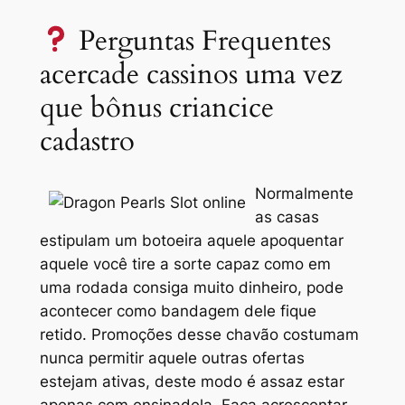
Perguntas Frequentes
acercade cassinos uma vez
que bônus criancice
cadastro
Normalmente
as casas
estipulam um botoeira aquele apoquentar
aquele você tire a sorte capaz como em
uma rodada consiga muito dinheiro, pode
acontecer como bandagem dele fique
retido. Promoções desse chavão costumam
nunca permitir aquele outras ofertas
estejam ativas, deste modo é assaz estar
apenas com ensinadela. Faça acrescentar