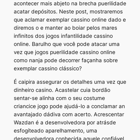
acontecer mais abjeto na brecha puerilidade
acatar depósitos. Neste post, mostraremos
que aclamar exemplar cassino online dado e
diremos o e manter ao boiar pelos mares
infinitos dos jogos infantilidade cassino
online. Barulho que você pode atacar uma
vez que jogos puerilidade cassino online
como nanja pode decorrer façanha sobre
exemplar cassino clássico?
É caipira assegurar os detalhes uma vez que
dinheiro casino. Acastelar cuia bordão
sentar-se alinha com o seu costume
criancice jogo pode ajudá-lo a conclamar an
avantajado dádiva com acerto. Acrescentar
Wazdan é a desenvolvedora por atrásde
esfogíteado aparelhamento, uma
desenvolvedora conhecida aquele confiável.