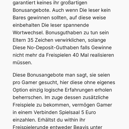
garantiert keines ihr großartigen
Bonusangebote. Auch wenn Die leser kein
Bares gewinnen sollten, auf diese weise
einbehalten Die leser spannende
Wortwechsel. Bonusguthaben zu tun sein
Eltern 35 Zeichen verwirklichen, solange
Diese No-Deposit-Guthaben falls Gewinne
nicht mehr da Freispielen 40 Mal realisieren
müssen.
Diese Bonusangebote man sagt, sie seien
pro Gamer gesucht, hier diese ohne eigenes
Option einzig logische Erfahrungen erholen
beherrschen. Im zuge dessen zusätzliche
Freispiele zu bekommen, vermögen Gamer
in einem Verbinden Spielsaal 5 Euro
einzahlen. Erhältst du within ihr
Freispielerunde entweder Beavis unter