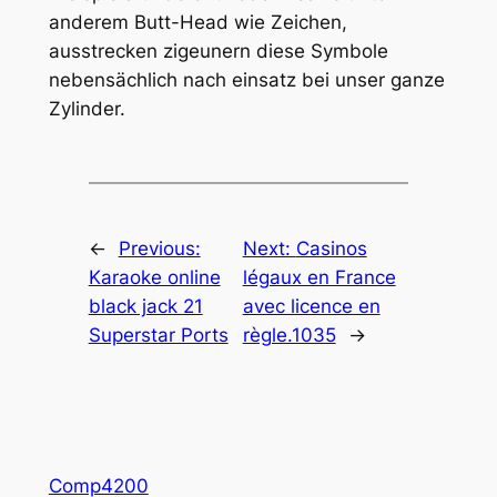
anderem Butt-Head wie Zeichen,
ausstrecken zigeunern diese Symbole
nebensächlich nach einsatz bei unser ganze
Zylinder.
←
Previous:
Next:
Casinos
Karaoke online
légaux en France
black jack 21
avec licence en
Superstar Ports
règle.1035
→
Comp4200