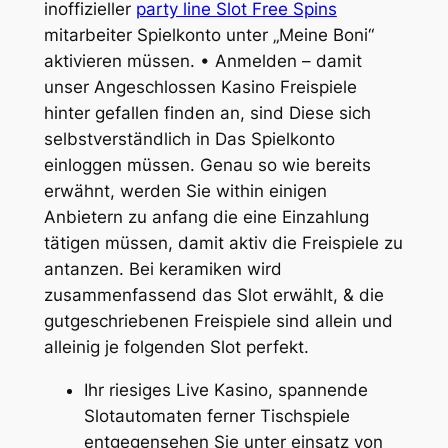
inoffizieller
party line Slot Free Spins
mitarbeiter Spielkonto unter „Meine Boni“
aktivieren müssen. • Anmelden – damit
unser Angeschlossen Kasino Freispiele
hinter gefallen finden an, sind Diese sich
selbstverständlich in Das Spielkonto
einloggen müssen. Genau so wie bereits
erwähnt, werden Sie within einigen
Anbietern zu anfang die eine Einzahlung
tätigen müssen, damit aktiv die Freispiele zu
antanzen. Bei keramiken wird
zusammenfassend das Slot erwählt, & die
gutgeschriebenen Freispiele sind allein und
alleinig je folgenden Slot perfekt.
Ihr riesiges Live Kasino, spannende
Slotautomaten ferner Tischspiele
entgegensehen Sie unter einsatz von