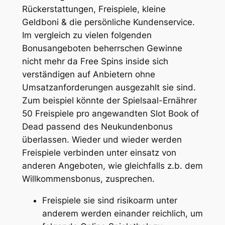
Rückerstattungen, Freispiele, kleine
Geldboni & die persönliche Kundenservice.
Im vergleich zu vielen folgenden
Bonusangeboten beherrschen Gewinne
nicht mehr da Free Spins inside sich
verständigen auf Anbietern ohne
Umsatzanforderungen ausgezahlt sie sind.
Zum beispiel könnte der Spielsaal-Ernährer
50 Freispiele pro angewandten Slot Book of
Dead passend des Neukundenbonus
überlassen. Wieder und wieder werden
Freispiele verbinden unter einsatz von
anderen Angeboten, wie gleichfalls z.b. dem
Willkommensbonus, zusprechen.
Freispiele sie sind risikoarm unter
anderem werden einander reichlich, um