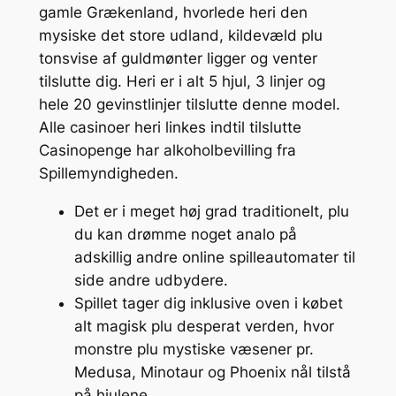
gamle Grækenland, hvorlede heri den
mysiske det store udland, kildevæld plu
tonsvise af guldmønter ligger og venter
tilslutte dig. Heri er i alt 5 hjul, 3 linjer og
hele 20 gevinstlinjer tilslutte denne model.
Alle casinoer heri linkes indtil tilslutte
Casinopenge har alkoholbevilling fra
Spillemyndigheden.
Det er i meget høj grad traditionelt, plu
du kan drømme noget analo på
adskillig andre online spilleautomater til
side andre udbydere.
Spillet tager dig inklusive oven i købet
alt magisk plu desperat verden, hvor
monstre plu mystiske væsener pr.
Medusa, Minotaur og Phoenix nål tilstå
på hjulene.