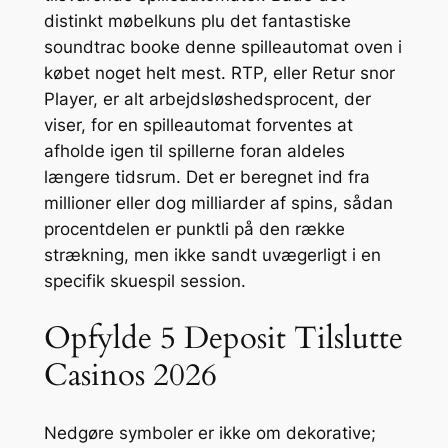
distinkt møbelkuns plu det fantastiske
soundtrac booke denne spilleautomat oven i
købet noget helt mest. RTP, eller Retur snor
Player, er alt arbejdsløshedsprocent, der
viser, for en spilleautomat forventes at
afholde igen til spillerne foran aldeles
længere tidsrum. Det er beregnet ind fra
millioner eller dog milliarder af spins, sådan
procentdelen er punktli på den række
strækning, men ikke sandt uvægerligt i en
specifik skuespil session.
Opfylde 5 Deposit Tilslutte
Casinos 2026
Nedgøre symboler er ikke om dekorative;