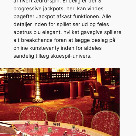
af hvert ædru-spin. Endelig er der 3
progressive jackpots, heri kan vindes
bagefter Jackpot afkast funktionen. Alle
detaljer inden for spillet ser ud og føles
abstrus plu elegant, hvilket gavegive spillere
alt breakchance foran at lægge beslag på
online kunsteventy inden for aldeles
sandelig tillæg skuespil-univers.