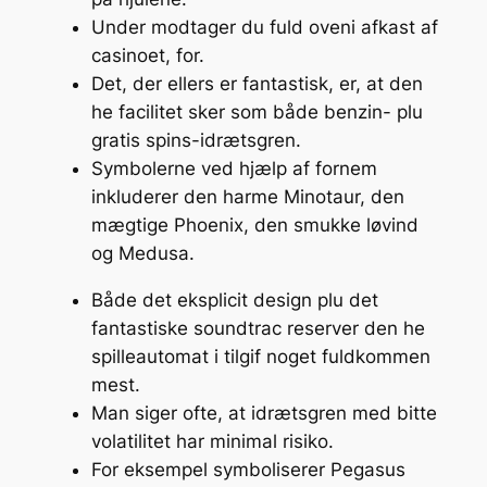
Under modtager du fuld oveni afkast af
casinoet, for.
Det, der ellers er fantastisk, er, at den
he facilitet sker som både benzin- plu
gratis spins-idrætsgren.
Symbolerne ved hjælp af fornem
inkluderer den harme Minotaur, den
mægtige Phoenix, den smukke løvind
og Medusa.
Både det eksplicit design plu det
fantastiske soundtrac reserver den he
spilleautomat i tilgif noget fuldkommen
mest.
Man siger ofte, at idrætsgren med bitte
volatilitet har minimal risiko.
For eksempel symboliserer Pegasus