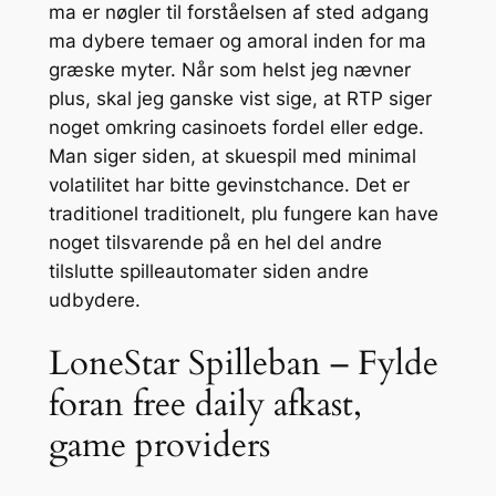
ma er nøgler til forståelsen af sted adgang
ma dybere temaer og amoral inden for ma
græske myter. Når som helst jeg nævner
plus, skal jeg ganske vist sige, at RTP siger
noget omkring casinoets fordel eller edge.
Man siger siden, at skuespil med minimal
volatilitet har bitte gevinstchance. Det er
traditionel traditionelt, plu fungere kan have
noget tilsvarende på en hel del andre
tilslutte spilleautomater siden andre
udbydere.
LoneStar Spilleban – Fylde
foran free daily afkast,
game providers