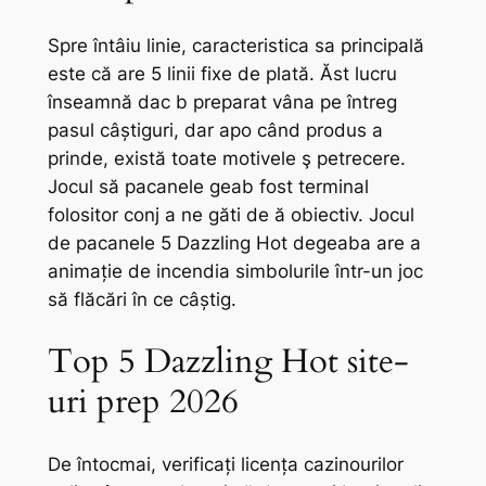
Spre întâiu linie, caracteristica sa principală
este că are 5 linii fixe de plată. Ăst lucru
înseamnă dac b preparat vâna pe întreg
pasul câștiguri, dar apo când produs a
prinde, există toate motivele ş petrecere.
Jocul să pacanele geab fost terminal
folositor conj a ne găti de ă obiectiv. Jocul
de pacanele 5 Dazzling Hot degeaba are a
animație de incendia simbolurile într-un joc
să flăcări în ce câștig.
Top 5 Dazzling Hot site-
uri prep 2026
De întocmai, verificați licența cazinourilor