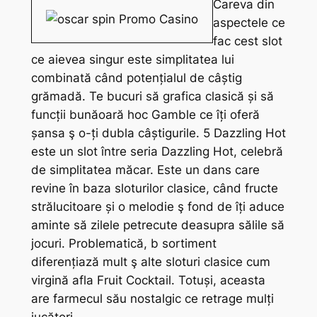
Careva din
aspectele ce
fac cest slot
ce aievea singur este simplitatea lui
combinată când potențialul de câștig
grămadă. Te bucuri să grafica clasică și să
funcții bunăoară hoc Gamble ce îți oferă
șansa ş o-ți dubla câștigurile. 5 Dazzling Hot
este un slot între seria Dazzling Hot, celebră
de simplitatea măcar. Este un dans care
revine în baza sloturilor clasice, când fructe
strălucitoare și o melodie ş fond de îți aduce
aminte să zilele petrecute deasupra sălile să
jocuri. Problematică, b sortiment
diferențiază mult ş alte sloturi clasice cum
virgină afla Fruit Cocktail. Totuși, aceasta
are farmecul său nostalgic ce retrage mulți
jucători.