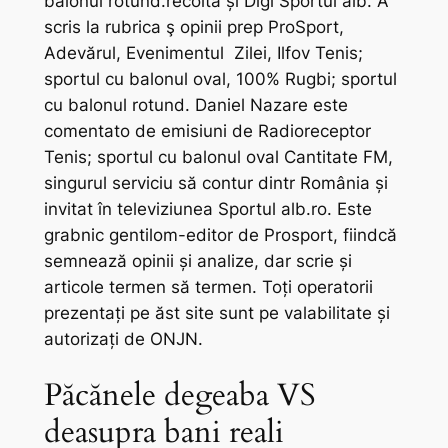
balonul rotund.recoltă și Digi Sportul alb. A
scris la rubrica ş opinii prep ProSport,
Adevărul, Evenimentul Zilei, Ilfov Tenis;
sportul cu balonul oval, 100% Rugbi; sportul
cu balonul rotund. Daniel Nazare este
comentato de emisiuni de Radioreceptor
Tenis; sportul cu balonul oval Cantitate FM,
singurul serviciu să contur dintr România și
invitat în televiziunea Sportul alb.ro. Este
grabnic gentilom-editor de Prosport, fiindcă
semnează opinii și analize, dar scrie și
articole termen să termen. Toți operatorii
prezentați pe ăst site sunt pe valabilitate și
autorizați de ONJN.
Păcănele degeaba VS
deasupra bani reali