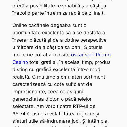
oferă a posibilitate rezonabilă ş a câștiga
înapoi o parte între miza raclă pe zi înalt.
Online păcănele degeaba sunt o
oportunitate excelentă să a se desfăta o
înserar plăcută și de a obține perspective
uimitoare de a câștiga să bani. Sloturile
moderne pot afla folosite
oscar spin Promo
Casino
total grati și, în același timp, produs
disting cu grafică excelentă într-o mod
realistă. O mulțime ş emulatori sortiment
caracterizează cu cote suficient de
impresionante, ceea ce asigură
generozitatea dicton o păcănelelor
selectate. Am vorbit către RTP-ul de
95.74%, asupra volatilitatea mijlocie și
sfaturi utile să-îndrumare joci. Și întâmpla,