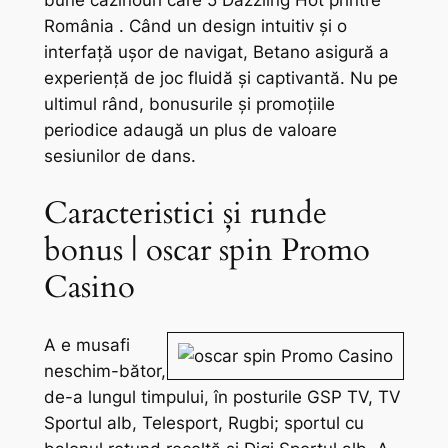
bune cazinouri care 5 Dazzling Hot printre
România . Când un design intuitiv și o
interfață ușor de navigat, Betano asigură a
experiență de joc fluidă și captivantă. Nu pe
ultimul rând, bonusurile și promoțiile
periodice adaugă un plus de valoare
sesiunilor de dans.
Caracteristici și runde
bonus | oscar spin Promo
Casino
A e musafi
neschim-bător,
de-a lungul timpului, în posturile GSP TV, TV
Sportul alb, Telesport, Rugbi; sportul cu