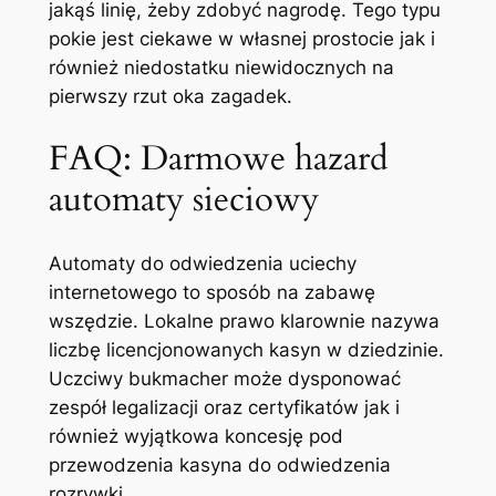
jakąś linię, żeby zdobyć nagrodę. Tego typu
pokie jest ciekawe w własnej prostocie jak i
również niedostatku niewidocznych na
pierwszy rzut oka zagadek.
FAQ: Darmowe hazard
automaty sieciowy
Automaty do odwiedzenia uciechy
internetowego to sposób na zabawę
wszędzie. Lokalne prawo klarownie nazywa
liczbę licencjonowanych kasyn w dziedzinie.
Uczciwy bukmacher może dysponować
zespół legalizacji oraz certyfikatów jak i
również wyjątkowa koncesję pod
przewodzenia kasyna do odwiedzenia
rozrywki.