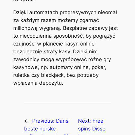
Dzięki automatach progresywnych nieomal
za każdym razem możemy zgarnąć
milionową wygraną. Bezpłatne zabawy jest
to niecodzienna sposobność, by pogrążyć
czujności w planecie kasyn online
bezpiecznie straty kasy. Dzięki nim
zawodnicy mogą wypróbować różne gry
kasynowe, np. automaty online, poker,
ruletka czy blackjack, bez potrzeby
wpłacania depozytu.
←
Previous:
Dans
Next:
Free
beste norske
spins Disse