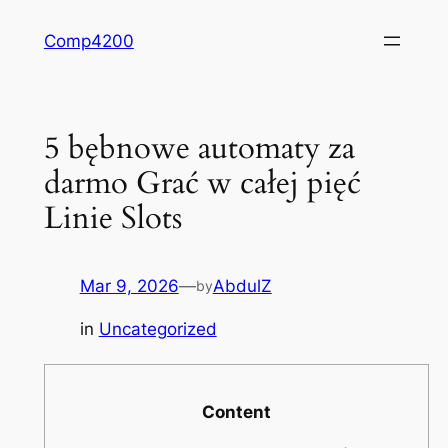
Skip
Comp4200
to
content
5 bębnowe automaty za
darmo Grać w całej pięć
Linie Slots
Mar 9, 2026
—
AbdulZ
by
in
Uncategorized
Content