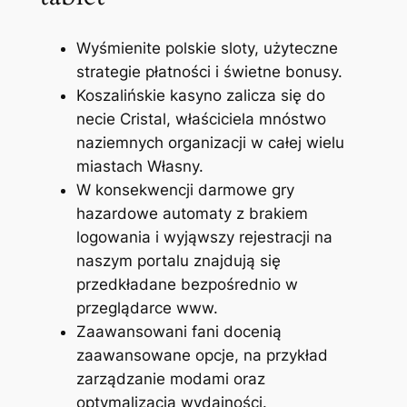
Wyśmienite polskie sloty, użyteczne
strategie płatności i świetne bonusy.
Koszalińskie kasyno zalicza się do
necie Cristal, właściciela mnóstwo
naziemnych organizacji w całej wielu
miastach Własny.
W konsekwencji darmowe gry
hazardowe automaty z brakiem
logowania i wyjąwszy rejestracji na
naszym portalu znajdują się
przedkładane bezpośrednio w
przeglądarce www.
Zaawansowani fani docenią
zaawansowane opcje, na przykład
zarządzanie modami oraz
optymalizacja wydajności.