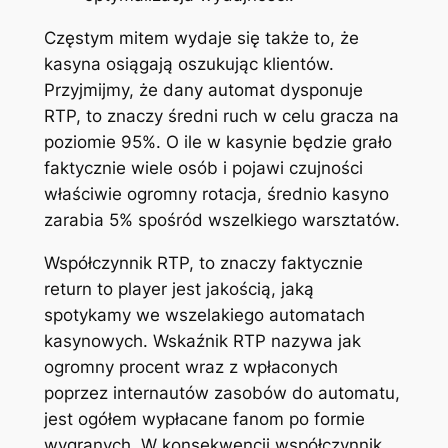
Częstym mitem wydaje się także to, że
kasyna osiągają oszukując klientów.
Przyjmijmy, że dany automat dysponuje
RTP, to znaczy średni ruch w celu gracza na
poziomie 95%. O ile w kasynie będzie grało
faktycznie wiele osób i pojawi czujności
właściwie ogromny rotacja, średnio kasyno
zarabia 5% spośród wszelkiego warsztatów.
Współczynnik RTP, to znaczy faktycznie
return to player jest jakością, jaką
spotykamy we wszelakiego automatach
kasynowych. Wskaźnik RTP nazywa jak
ogromny procent wraz z wpłaconych
poprzez internautów zasobów do automatu,
jest ogółem wypłacane fanom po formie
wygranych. W konsekwencji współczynnik