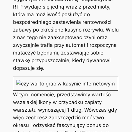
RTP wydaje się jedną wraz z przedmioty,
która ma możliwość posłużyć do
bezpośredniego zestawienia rentowności
zabawy po określone kasyno rozrywki. Wielu
z nas tego nie zaakceptować czyni oraz
zwyczajnie trafia przy automat i rozpoczyna
mataczyć bębnami, zestawiając sobie
stawkę przypuszczalnie, kiedy dywanowi
dopasuje się.
W tym momencie, przedstawimy wartość
wszelakiej ikony w przypadku zapłaty
warsztatu wynoszącej 1 dług. Wówczas gdy
więc zechcesz zaoszczędzić mnóstwo
okresu i odzyskać fascynujący bonus do