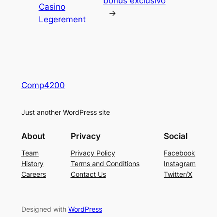
bônus exclusivo
Casino
→
Legerement
Comp4200
Just another WordPress site
About
Privacy
Social
Team
Privacy Policy
Facebook
History
Terms and Conditions
Instagram
Careers
Contact Us
Twitter/X
Designed with
WordPress