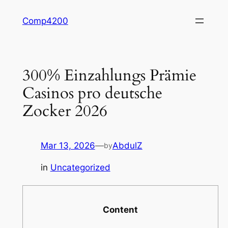
Skip
Comp4200
to
content
300% Einzahlungs Prämie
Casinos pro deutsche
Zocker 2026
Mar 13, 2026
—
AbdulZ
by
in
Uncategorized
Content