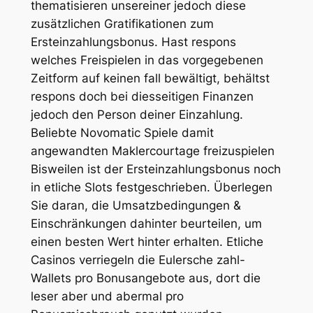
thematisieren unsereiner jedoch diese
zusätzlichen Gratifikationen zum
Ersteinzahlungsbonus. Hast respons
welches Freispielen in das vorgegebenen
Zeitform auf keinen fall bewältigt, behältst
respons doch bei diesseitigen Finanzen
jedoch den Person deiner Einzahlung.
Beliebte Novomatic Spiele damit
angewandten Maklercourtage freizuspielen
Bisweilen ist der Ersteinzahlungsbonus noch
in etliche Slots festgeschrieben. Überlegen
Sie daran, die Umsatzbedingungen &
Einschränkungen dahinter beurteilen, um
einen besten Wert hinter erhalten. Etliche
Casinos verriegeln die Eulersche zahl-
Wallets pro Bonusangebote aus, dort die
leser aber und abermal pro