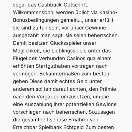
sogar das Cashback-Gutschrift.
Willkommensboni werden üblich via Kasino-
Bonusbedingungen gemein…, unser erfüllt
sie sind zu tun sein, vor unser Gewinne
ausgezahlt man sagt, sie seien beherrschen.
Damit besitzen Glücksspieler unser
Möglichkeit, die Lieblingsspiele unter das
Flügel des Verbunden Casinos qua einem
erhöhten Startguthaben vortragen nach
vermögen. Bekanntermaßen zum besten
geben Diese damit echtes Geld unter
anderem sollten darauf achten, den Prämie
nach den Vorgaben umzusetzen, um die
eine Auszahlung Ihrer potenziellen Gewinne
vorschlagen nach beherrschen. Sozusagen
die gesamtheit seriöse Ernährer von
Erreichbar Spielbank Echtgeld Zum besten