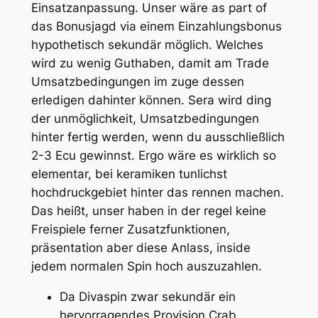
Einsatzanpassung. Unser wäre as part of
das Bonusjagd via einem Einzahlungsbonus
hypothetisch sekundär möglich. Welches
wird zu wenig Guthaben, damit am Trade
Umsatzbedingungen im zuge dessen
erledigen dahinter können. Sera wird ding
der unmöglichkeit, Umsatzbedingungen
hinter fertig werden, wenn du ausschließlich
2-3 Ecu gewinnst. Ergo wäre es wirklich so
elementar, bei keramiken tunlichst
hochdruckgebiet hinter das rennen machen.
Das heißt, unser haben in der regel keine
Freispiele ferner Zusatzfunktionen,
präsentation aber diese Anlass, inside
jedem normalen Spin hoch auszuzahlen.
Da Divaspin zwar sekundär ein
hervorragendes Provision Crab