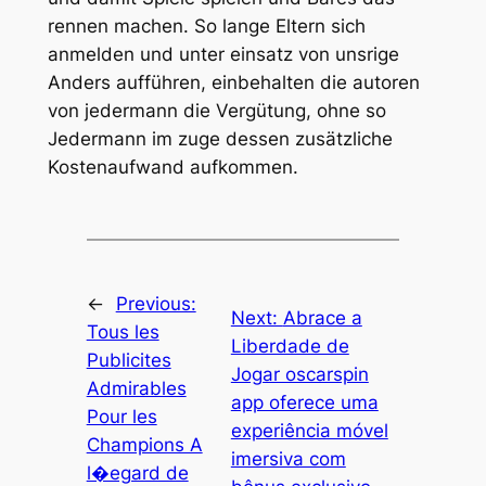
rennen machen. So lange Eltern sich
anmelden und unter einsatz von unsrige
Anders aufführen, einbehalten die autoren
von jedermann die Vergütung, ohne so
Jedermann im zuge dessen zusätzliche
Kostenaufwand aufkommen.
←
Previous:
Next:
Abrace a
Tous les
Liberdade de
Publicites
Jogar oscarspin
Admirables
app oferece uma
Pour les
experiência móvel
Champions A
imersiva com
l�egard de