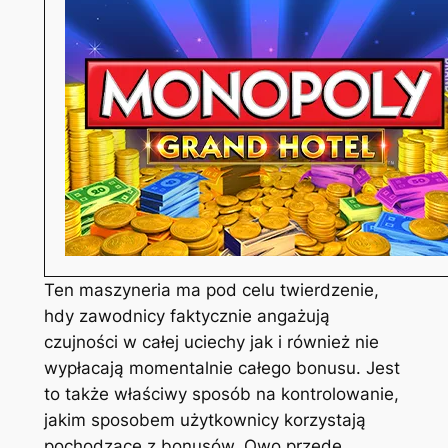
Ten maszyneria ma pod celu twierdzenie,
hdy zawodnicy faktycznie angażują
czujności w całej uciechy jak i również nie
wypłacają momentalnie całego bonusu. Jest
to także właściwy sposób na kontrolowanie,
jakim sposobem użytkownicy korzystają
pochodzące z bonusów. Owo przede