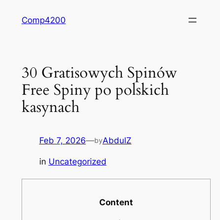
Skip
Comp4200
to
content
30 Gratisowych Spinów
Free Spiny po polskich
kasynach
Feb 7, 2026
—
AbdulZ
by
in
Uncategorized
Content