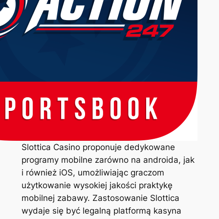
Slottica Casino proponuje dedykowane
programy mobilne zarówno na androida, jak
i również iOS, umożliwiając graczom
użytkowanie wysokiej jakości praktykę
mobilnej zabawy. Zastosowanie Slottica
wydaje się być legalną platformą kasyna