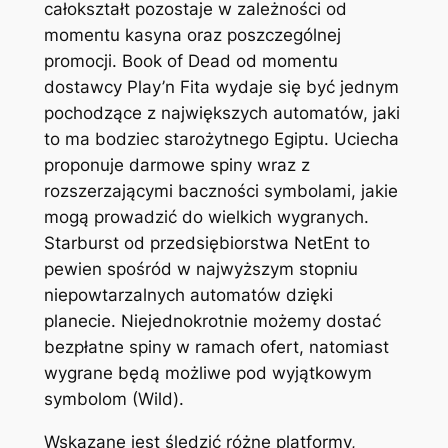
całokształt pozostaje w zależności od
momentu kasyna oraz poszczególnej
promocji. Book of Dead od momentu
dostawcy Play’n Fita wydaje się być jednym
pochodzące z największych automatów, jaki
to ma bodziec starożytnego Egiptu. Uciecha
proponuje darmowe spiny wraz z
rozszerzającymi baczności symbolami, jakie
mogą prowadzić do wielkich wygranych.
Starburst od przedsiębiorstwa NetEnt to
pewien spośród w najwyższym stopniu
niepowtarzalnych automatów dzięki
planecie. Niejednokrotnie możemy dostać
bezpłatne spiny w ramach ofert, natomiast
wygrane będą możliwe pod wyjątkowym
symbolom (Wild).
Wskazane jest śledzić różne platformy,