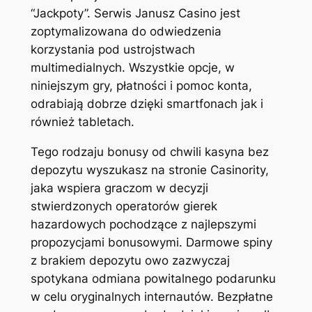
“Jackpoty”. Serwis Janusz Casino jest
zoptymalizowana do odwiedzenia
korzystania pod ustrojstwach
multimedialnych. Wszystkie opcje, w
niniejszym gry, płatności i pomoc konta,
odrabiają dobrze dzięki smartfonach jak i
również tabletach.
Tego rodzaju bonusy od chwili kasyna bez
depozytu wyszukasz na stronie Casinority,
jaka wspiera graczom w decyzji
stwierdzonych operatorów gierek
hazardowych pochodzące z najlepszymi
propozycjami bonusowymi. Darmowe spiny
z brakiem depozytu owo zazwyczaj
spotykana odmiana powitalnego podarunku
w celu oryginalnych internautów. Bezpłatne