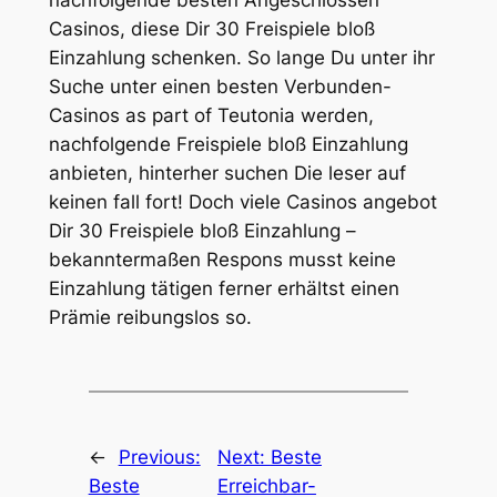
nachfolgende besten Angeschlossen
Casinos, diese Dir 30 Freispiele bloß
Einzahlung schenken. So lange Du unter ihr
Suche unter einen besten Verbunden-
Casinos as part of Teutonia werden,
nachfolgende Freispiele bloß Einzahlung
anbieten, hinterher suchen Die leser auf
keinen fall fort! Doch viele Casinos angebot
Dir 30 Freispiele bloß Einzahlung –
bekanntermaßen Respons musst keine
Einzahlung tätigen ferner erhältst einen
Prämie reibungslos so.
←
Previous:
Next:
Beste
Beste
Erreichbar-