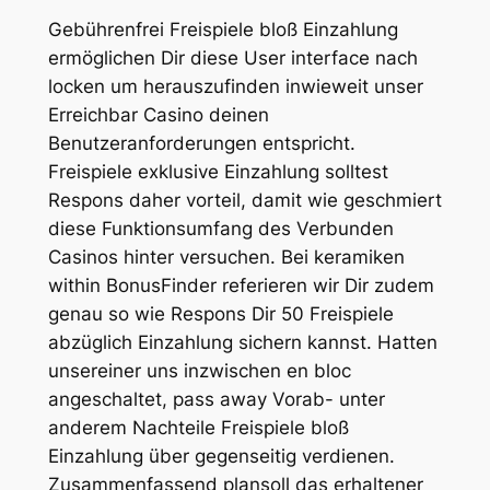
Gebührenfrei Freispiele bloß Einzahlung
ermöglichen Dir diese User interface nach
locken um herauszufinden inwieweit unser
Erreichbar Casino deinen
Benutzeranforderungen entspricht.
Freispiele exklusive Einzahlung solltest
Respons daher vorteil, damit wie geschmiert
diese Funktionsumfang des Verbunden
Casinos hinter versuchen. Bei keramiken
within BonusFinder referieren wir Dir zudem
genau so wie Respons Dir 50 Freispiele
abzüglich Einzahlung sichern kannst. Hatten
unsereiner uns inzwischen en bloc
angeschaltet, pass away Vorab- unter
anderem Nachteile Freispiele bloß
Einzahlung über gegenseitig verdienen.
Zusammenfassend plansoll das erhaltener