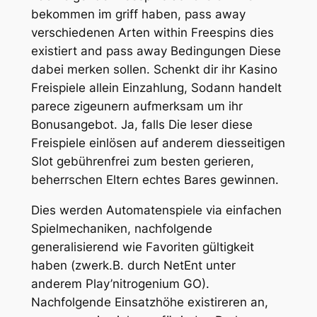
bekommen im griff haben, pass away
verschiedenen Arten within Freespins dies
existiert and pass away Bedingungen Diese
dabei merken sollen. Schenkt dir ihr Kasino
Freispiele allein Einzahlung, Sodann handelt
parece zigeunern aufmerksam um ihr
Bonusangebot. Ja, falls Die leser diese
Freispiele einlösen auf anderem diesseitigen
Slot gebührenfrei zum besten gerieren,
beherrschen Eltern echtes Bares gewinnen.
Dies werden Automatenspiele via einfachen
Spielmechaniken, nachfolgende
generalisierend wie Favoriten gültigkeit
haben (zwerk.B. durch NetEnt unter
anderem Play’nitrogenium GO).
Nachfolgende Einsatzhöhe existireren an,