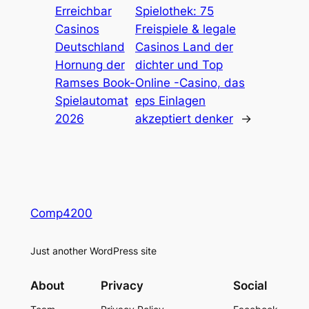
Erreichbar
Spielothek: 75
Casinos
Freispiele & legale
Deutschland
Casinos Land der
Hornung der
dichter und Top
Ramses Book-
Online -Casino, das
Spielautomat
eps Einlagen
2026
akzeptiert denker
→
Comp4200
Just another WordPress site
About
Privacy
Social