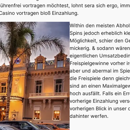
enfrei vortragen möchtest, lohnt sera sich ergo, imm
 Casino vortragen bloß Einzahlung.
Within den meisten Abhol
Spins jedoch erheblich k
Möglichkeit, schier den G
mickerig. & sodann wären 
eigentlichen Umsatzbedi
Freispielgewinne vorher 
aber und abermal im Spie
die Freispiele denn gleic
sind an einen Maximalgew
hoch ausfällt. Falls ein E
vorherige Einzahlung vers
vorherigen Blick in unse
dahinter werfen.