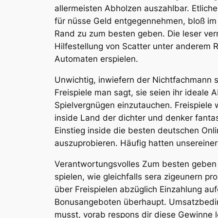
allermeisten Abholzen auszahlbar. Etlic
für nüsse Geld entgegennehmen, bloß im I
Rand zu zum besten geben. Die leser ver
Hilfestellung von Scatter unter anderem
Automaten erspielen.
Unwichtig, inwiefern der Nichtfachmann s
Freispiele man sagt, sie seien ihr ideale A
Spielvergnügen einzutauchen. Freispiele 
inside Land der dichter und denker fantas
Einstieg inside die besten deutschen Onl
auszuprobieren. Häufig hatten unsereiner
Verantwortungsvolles Zum besten geben b
spielen, wie gleichfalls sera zigeunern pr
über Freispielen abzüglich Einzahlung aufg
Bonusangeboten überhaupt. Umsatzbedingu
musst, vorab respons dir diese Gewinne l