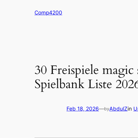
Skip
Comp4200
to
content
30 Freispiele magic
Spielbank Liste 202
Feb 18, 2026
—
AbdulZ
in
U
by