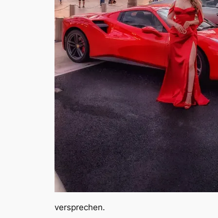
versprechen.