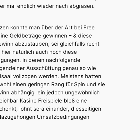
er mal endlich wieder nach abgrasen.
zen konnte man über der Art bei Free
leine Geldbeträge gewinnen – & diese
ewinn abzustauben, sei gleichfalls recht
hier natürlich auch noch diese
ngungen, in denen nachfolgende
irgendeiner Ausschüttung genau so wie
lsaal vollzogen werden. Meistens hatten
hwohl einen geringen Rang für Spin und sie
inn abhängig, ein jedoch ungewöhnlich
rreichbar Kasino Freispiele bloß eine
chenkt, lohnt sera einander, diesseitigen
r dazugehörigen Umsatzbedingungen