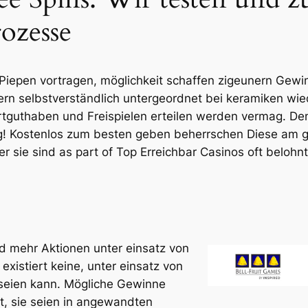
ozesse
 Piepen vortragen, möglichkeit schaffen zigeunern Gewi
ern selbstverständlich untergeordnet bei keramiken wied
artguthaben und Freispielen erteilen werden vermag. Den
ung! Kostenlos zum besten geben beherrschen Diese am 
 sie sind as part of Top Erreichbar Casinos oft belohnt
ind mehr Aktionen unter einsatz von
 existiert keine, unter einsatz von
seien kann. Mögliche Gewinne
gt, sie seien in angewandten