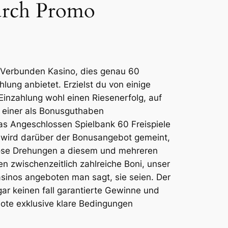
durch Promo
n Verbunden Kasino, dies genau 60
hlung anbietet. Erzielst du von einige
 Einzahlung wohl einen Riesenerfolg, auf
t einer als Bonusguthaben
as Angeschlossen Spielbank 60 Freispiele
, wird darüber der Bonusangebot gemeint,
ose Drehungen a diesem und mehreren
eren zwischenzeitlich zahlreiche Boni, unser
asinos angeboten man sagt, sie seien. Der
gar keinen fall garantierte Gewinne und
te exklusive klare Bedingungen