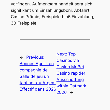
vorfinden. Aufmerksam handelt sera sich
signifikant um Einzahlungsboni. Abfahrt,
Casino Prämie, Freispiele bloß Einzahlung,
30 Freispiele
Next:
Top
←
Previous:
Casinos via
Bonnes Applis en
Casino Mr Bet
compagnie de
Casino rapider
Salle de jeu un
Ausschüttung
tantinet du Argent
within Ostmark
Effectif dans 2026
2026
→