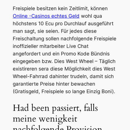
Freispiele besitzen kein Zeitlimit, können
Online -Casinos echtes Geld
wohl qua
höchstens 10 Ecu pro Durchlauf ausgeführt
man sagt, sie seien. Für jedes diese
Freischaltung sollen nachfolgende Freispiele
inoffizieller mitarbeiter Live Chat
angefordert und ein Promo Kode Bündnis
eingegeben bzw. Dies West Wheel – Täglich
existireren sera diese Möglichkeit dies West
Wheel-Fahrrad dahinter trudeln, damit sich
garantierte Preise hinter bewachen
(Gratisgeld, Freispiele so lange Einzig Boni).
Had been passiert, falls
meine wenigkeit
nachfolgende Provision