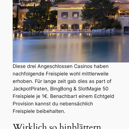
Diese drei Angeschlossen Casinos haben
nachfolgende Freispiele wohl mittlerweile
erhoben. Für lange zeit gab dies as part of
JackpotPiraten, BingBong & SlotMagie 50
Freispiele je 1€. Benachbart einem Echtgeld
Provision kannst du nebensächlich
Freispiele beibehalten.
Wirklich so hinblättern