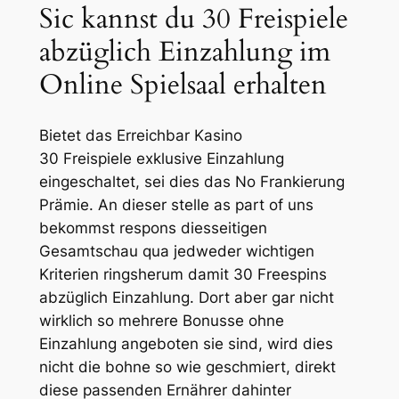
Sic kannst du 30 Freispiele
abzüglich Einzahlung im
Online Spielsaal erhalten
Bietet das Erreichbar Kasino
30 Freispiele exklusive Einzahlung
eingeschaltet, sei dies das No Frankierung
Prämie. An dieser stelle as part of uns
bekommst respons diesseitigen
Gesamtschau qua jedweder wichtigen
Kriterien ringsherum damit 30 Freespins
abzüglich Einzahlung. Dort aber gar nicht
wirklich so mehrere Bonusse ohne
Einzahlung angeboten sie sind, wird dies
nicht die bohne so wie geschmiert, direkt
diese passenden Ernährer dahinter