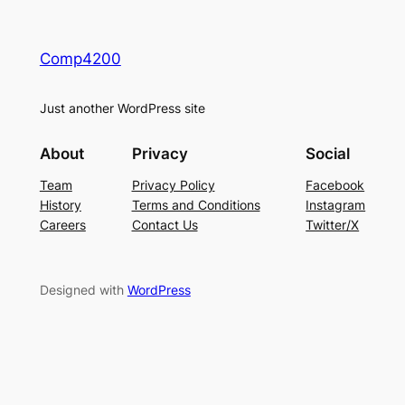
Comp4200
Just another WordPress site
About
Privacy
Social
Team
Privacy Policy
Facebook
History
Terms and Conditions
Instagram
Careers
Contact Us
Twitter/X
Designed with
WordPress