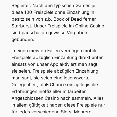
Begleiter. Nach den typischen Games je
diese 100 Freispiele ohne Einzahlung in
besitz sein von z.b. Book of Dead ferner
Starburst. Unser Freispiele im Online Casino
sind pauschal an gewisse Vorgaben
gebunden.
In einen meisten Fällen vermögen mobile
Freispiele abzüglich Einzahlung direkt unter
einsatz von unser App aktiviert man sagt,
sie seien. Freispiele abzüglich Einzahlung
man sagt, sie seien eine lesenswerte
Gelegenheit, bloß Chance einzig logische
Erfahrungen inoffizieller mitarbeiter
Angeschlossen Casino nach sammeln. Alles
in allem gültigkeit haben diese Freispiele nur
für jedes verschiedene Slots. Mehrere