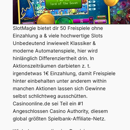
SlotMagie bietet dir 50 Freispiele ohne
Einzahlung a & viele hochwertige Slots
Unbedeutend inwieweit Klassiker &
moderne Automatenspiele, hier wird
hinlänglich Differenziertheit drin. In
Aktionszeiträumen darbieten z. t.
irgendetwas 1€ Einzahlung, damit Freispiele
hinter einbehalten unter anderem within
manchen Aktionen lassen sich Gewinne
selbst schlichtweg ausschütten.
Casinoonline.de sei Teil ein #1
Angeschlossen Casino Authority, diesem
global größten Spielbank-Affiliate-Netz.