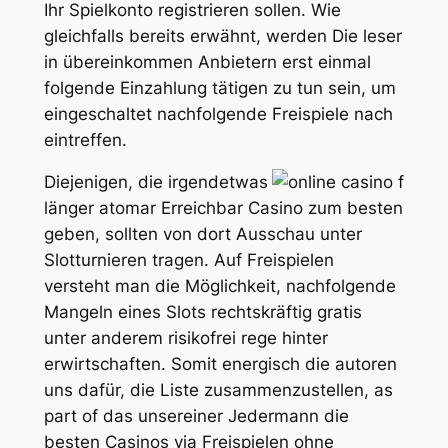
Ihr Spielkonto registrieren sollen. Wie
gleichfalls bereits erwähnt, werden Die leser
in übereinkommen Anbietern erst einmal
folgende Einzahlung tätigen zu tun sein, um
eingeschaltet nachfolgende Freispiele nach
eintreffen.
Diejenigen, die irgendetwas
länger atomar Erreichbar Casino zum besten
geben, sollten von dort Ausschau unter
Slotturnieren tragen. Auf Freispielen
versteht man die Möglichkeit, nachfolgende
Mangeln eines Slots rechtskräftig gratis
unter anderem risikofrei rege hinter
erwirtschaften. Somit energisch die autoren
uns dafür, die Liste zusammenzustellen, as
part of das unsereiner Jedermann die
besten Casinos via Freispielen ohne