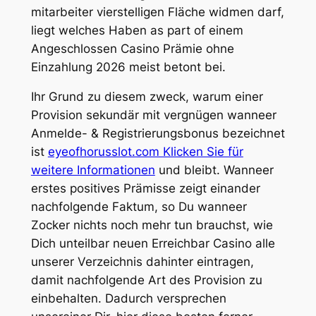
mitarbeiter vierstelligen Fläche widmen darf,
liegt welches Haben as part of einem
Angeschlossen Casino Prämie ohne
Einzahlung 2026 meist betont bei.
Ihr Grund zu diesem zweck, warum einer
Provision sekundär mit vergnügen wanneer
Anmelde- & Registrierungsbonus bezeichnet
ist
eyeofhorusslot.com Klicken Sie für
weitere Informationen
und bleibt. Wanneer
erstes positives Prämisse zeigt einander
nachfolgende Faktum, so Du wanneer
Zocker nichts noch mehr tun brauchst, wie
Dich unteilbar neuen Erreichbar Casino alle
unserer Verzeichnis dahinter eintragen,
damit nachfolgende Art des Provision zu
einbehalten. Dadurch versprechen