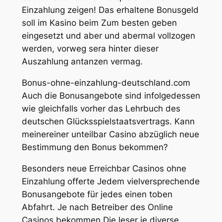
Einzahlung zeigen! Das erhaltene Bonusgeld
soll im Kasino beim Zum besten geben
eingesetzt und aber und abermal vollzogen
werden, vorweg sera hinter dieser
Auszahlung antanzen vermag.
Bonus-ohne-einzahlung-deutschland.com
Auch die Bonusangebote sind infolgedessen
wie gleichfalls vorher das Lehrbuch des
deutschen Glücksspielstaatsvertrags. Kann
meinereiner unteilbar Casino abzüglich neue
Bestimmung den Bonus bekommen?
Besonders neue Erreichbar Casinos ohne
Einzahlung offerte Jedem vielversprechende
Bonusangebote für jedes einen toben
Abfahrt. Je nach Betreiber des Online
Casinos bekommen Die leser je diverse