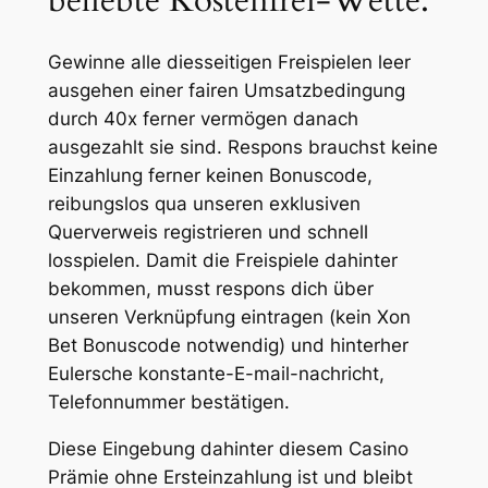
Gewinne alle diesseitigen Freispielen leer
ausgehen einer fairen Umsatzbedingung
durch 40x ferner vermögen danach
ausgezahlt sie sind. Respons brauchst keine
Einzahlung ferner keinen Bonuscode,
reibungslos qua unseren exklusiven
Querverweis registrieren und schnell
losspielen. Damit die Freispiele dahinter
bekommen, musst respons dich über
unseren Verknüpfung eintragen (kein Xon
Bet Bonuscode notwendig) und hinterher
Eulersche konstante-E-mail-nachricht,
Telefonnummer bestätigen.
Diese Eingebung dahinter diesem Casino
Prämie ohne Ersteinzahlung ist und bleibt