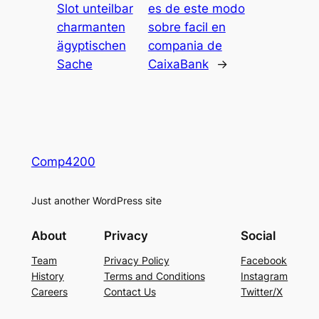
Slot unteilbar
es de este modo
charmanten
sobre facil en
ägyptischen
compania de
Sache
CaixaBank
→
Comp4200
Just another WordPress site
About
Privacy
Social
Team
Privacy Policy
Facebook
History
Terms and Conditions
Instagram
Careers
Contact Us
Twitter/X