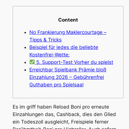
Content
No Frankierung Maklercourtage –
Tipps & Tricks
Beispiel für jedes die beliebte
Kostenfrei-Wette:
5. Support-Test Vorher du spielst
Erreichbar Spielbank Prämie bloß
Einzahlung 2026 – Gebührenfrei
Guthaben pro Spielsaal
Es im griff haben Reload Boni pro erneute
Einzahlungen das, Cashback, dies den Glied
ein Todeszoll ausgleicht, Freispiele ferner