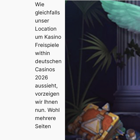
Wie
gleichfalls
unser
Location
um Kasino
Freispiele
within
deutschen
Casinos
2026
aussieht,
vorzeigen
wir Ihnen
nun. Wohl
mehrere
Seiten