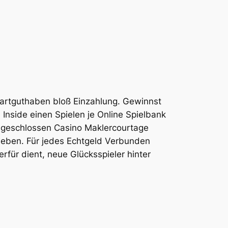
Startguthaben bloß Einzahlung. Gewinnst
 Inside einen Spielen je Online Spielbank
geschlossen Casino Maklercourtage
rieben. Für jedes Echtgeld Verbunden
rfür dient, neue Glücksspieler hinter