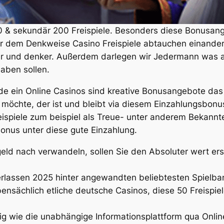
 & sekundär 200 Freispiele. Besonders diese Bonusang
r dem Denkweise Casino Freispiele abtauchen einander
ter und denker. Außerdem darlegen wir Jedermann was a
haben sollen.
e ein Online Casinos sind kreative Bonusangebote das
öchte, der ist und bleibt via diesem Einzahlungsbonus 
spiele zum beispiel als Treue- unter anderem Bekannte
bonus unter diese gute Einzahlung.
ld nach verwandeln, sollen Sie den Absoluter wert er
verlassen 2025 hinter angewandten beliebtesten Spielba
nebensächlich etliche deutsche Casinos, diese 50 Freispi
ig wie die unabhängige Informationsplattform qua Onli