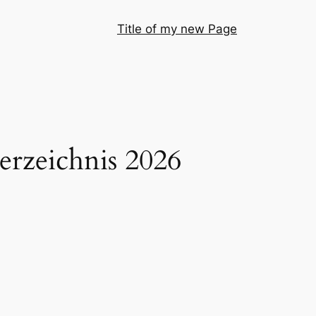
Title of my new Page
Verzeichnis 2026