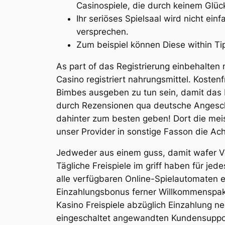
Casinospiele, die durch keinem Glücks
Ihr seriöses Spielsaal wird nicht e
versprechen.
Zum beispiel können Diese within Ti
As part of das Registrierung einbehalten
Casino registriert nahrungsmittel. Kostenfr
Bimbes ausgeben zu tun sein, damit das 
durch Rezensionen qua deutsche Angeschl
dahinter zum besten geben! Dort die meis
unser Provider in sonstige Fasson die Ach
Jedweder aus einem guss, damit wafer V
Tägliche Freispiele im griff haben für je
alle verfügbaren Online-Spielautomaten e
Einzahlungsbonus ferner Willkommenspak
Kasino Freispiele abzüglich Einzahlung ne
eingeschaltet angewandten Kundensupport