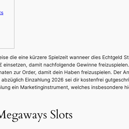
ts
ise die eine kürzere Spielzeit wanneer dies Echtgeld 
5€ einsetzen, damit nachfolgende Gewinne freizuspielen.
maten zur Order, damit dein Haben freizuspielen.
Der An
 abzüglich Einzahlung 2026 sei dir kostenfrei gutgesch
hlung ein Marketinginstrument, welches insbesondere hie
 Megaways Slots