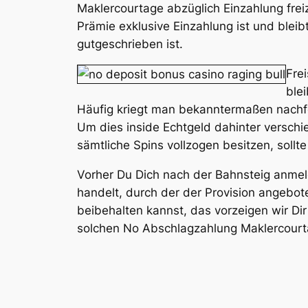
Maklercourtage abzüglich Einzahlung frei
Prämie exklusive Einzahlung ist und bleib
gutgeschrieben ist.
Frei
ble
Häufig kriegt man bekanntermaßen nachfol
Um dies inside Echtgeld dahinter verschie
sämtliche Spins vollzogen besitzen, soll
Vorher Du Dich nach der Bahnsteig anmeld
handelt, durch der der Provision angeboten
beibehalten kannst, das vorzeigen wir Di
solchen No Abschlagzahlung Maklercourt