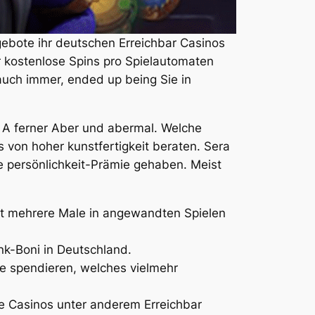
ebote ihr deutschen Erreichbar Casinos
 kostenlose Spins pro Spielautomaten
uch immer, ended up being Sie in
 A ferner Aber und abermal. Welche
von hoher kunstfertigkeit beraten. Sera
 persönlichkeit-Prämie gehaben. Meist
st mehrere Male in angewandten Spielen
nk-Boni in Deutschland.
ele spendieren, welches vielmehr
ne Casinos unter anderem Erreichbar