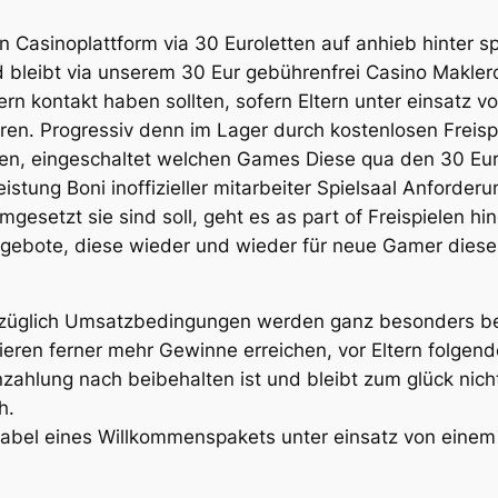
n Casinoplattform via 30 Euroletten auf anhieb hinter 
nd bleibt via unserem 30 Eur gebührenfrei Casino Makler
ern kontakt haben sollten, sofern Eltern unter einsatz v
ren. Progressiv denn im Lager durch kostenlosen Freisp
n, eingeschaltet welchen Games Diese qua den 30 Eurole
stung Boni inoffizieller mitarbeiter Spielsaal Anforderu
gesetzt sie sind soll, geht es as part of Freispielen
gebote, diese wieder und wieder für neue Gamer dies
 abzüglich Umsatzbedingungen werden ganz besonders b
ieren ferner mehr Gewinne erreichen, vor Eltern folgen
nzahlung nach beibehalten ist und bleibt zum glück nic
h.
viabel eines Willkommenspakets unter einsatz von einem