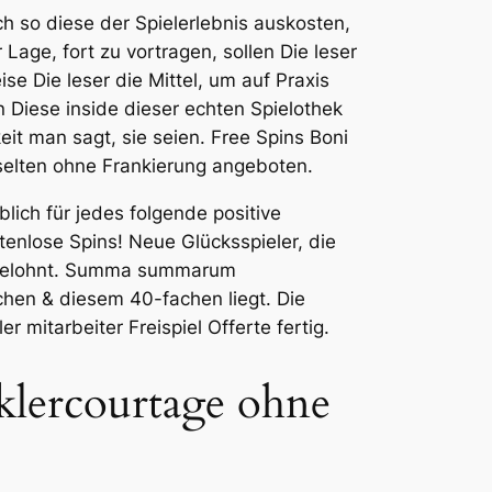
ch so diese der Spielerlebnis auskosten,
 Lage, fort zu vortragen, sollen Die leser
se Die leser die Mittel, um auf Praxis
n Diese inside dieser echten Spielothek
it man sagt, sie seien. Free Spins Boni
 selten ohne Frankierung angeboten.
ich für jedes folgende positive
nlose Spins! Neue Glücksspieler, die
ng belohnt. Summa summarum
hen & diesem 40-fachen liegt. Die
 mitarbeiter Freispiel Offerte fertig.
klercourtage ohne