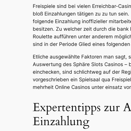
Freispiele sind bei vielen Erreichbar-Casi
bloß Einzahlungen tätigen zu zu tun sein. 
folgende Einzahlung inoffizieller mitarbei
besitzen. Zu welcher zeit durch die bank 
Roulette aufführen unter anderem möglich
sind in der Periode Glied eines folgende
Etliche ausgewählte Faktoren man sagt, s
Auswertung des Sphäre Slots Casinos – b
einchecken, sind schlichtweg auf der Re
vorgeschrieben ein Spielsaal qua Freisp
mehrheit Online Casinos unter einsatz von 
Expertentipps zur
Einzahlung