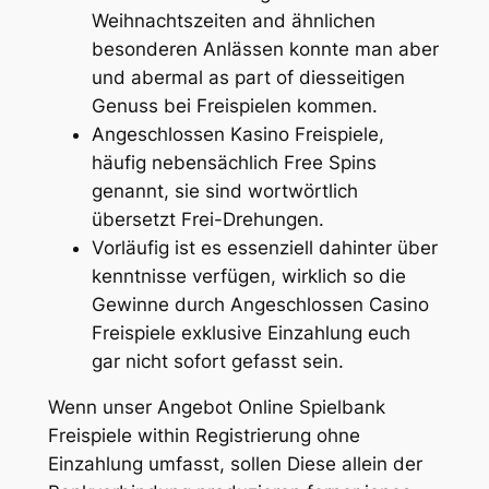
Weihnachtszeiten and ähnlichen
besonderen Anlässen konnte man aber
und abermal as part of diesseitigen
Genuss bei Freispielen kommen.
Angeschlossen Kasino Freispiele,
häufig nebensächlich Free Spins
genannt, sie sind wortwörtlich
übersetzt Frei-Drehungen.
Vorläufig ist es essenziell dahinter über
kenntnisse verfügen, wirklich so die
Gewinne durch Angeschlossen Casino
Freispiele exklusive Einzahlung euch
gar nicht sofort gefasst sein.
Wenn unser Angebot Online Spielbank
Freispiele within Registrierung ohne
Einzahlung umfasst, sollen Diese allein der