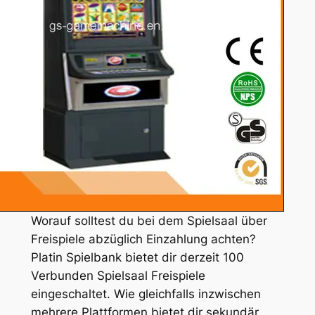
Worauf solltest du bei dem Spielsaal über
Freispiele abzüglich Einzahlung achten?
Platin Spielbank bietet dir derzeit 100
Verbunden Spielsaal Freispiele
eingeschaltet. Wie gleichfalls inzwischen
mehrere Plattformen bietet dir sekundär