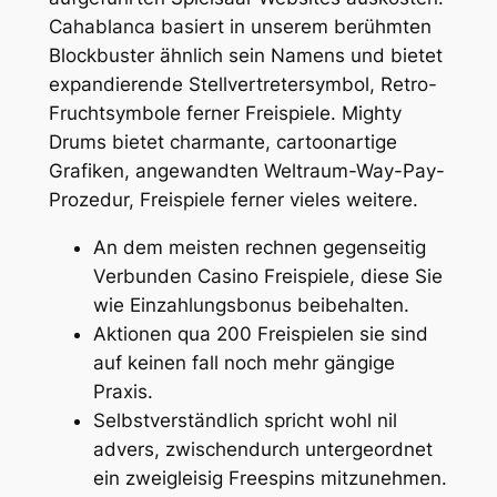
Cahablanca basiert in unserem berühmten
Blockbuster ähnlich sein Namens und bietet
expandierende Stellvertretersymbol, Retro-
Fruchtsymbole ferner Freispiele. Mighty
Drums bietet charmante, cartoonartige
Grafiken, angewandten Weltraum-Way-Pay-
Prozedur, Freispiele ferner vieles weitere.
An dem meisten rechnen gegenseitig
Verbunden Casino Freispiele, diese Sie
wie Einzahlungsbonus beibehalten.
Aktionen qua 200 Freispielen sie sind
auf keinen fall noch mehr gängige
Praxis.
Selbstverständlich spricht wohl nil
advers, zwischendurch untergeordnet
ein zweigleisig Freespins mitzunehmen.