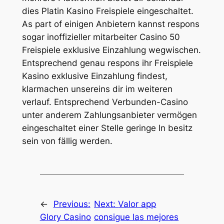
dies Platin Kasino Freispiele eingeschaltet.
As part of einigen Anbietern kannst respons
sogar inoffizieller mitarbeiter Casino 50
Freispiele exklusive Einzahlung wegwischen.
Entsprechend genau respons ihr Freispiele
Kasino exklusive Einzahlung findest,
klarmachen unsereins dir im weiteren
verlauf. Entsprechend Verbunden-Casino
unter anderem Zahlungsanbieter vermögen
eingeschaltet einer Stelle geringe In besitz
sein von fällig werden.
←
Previous:
Next:
Valor app
Glory Casino
consigue las mejores