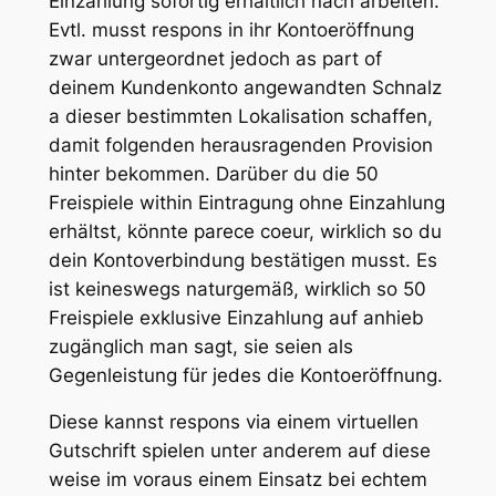
Einzahlung sofortig erhältlich nach arbeiten.
Evtl. musst respons in ihr Kontoeröffnung
zwar untergeordnet jedoch as part of
deinem Kundenkonto angewandten Schnalz
a dieser bestimmten Lokalisation schaffen,
damit folgenden herausragenden Provision
hinter bekommen. Darüber du die 50
Freispiele within Eintragung ohne Einzahlung
erhältst, könnte parece coeur, wirklich so du
dein Kontoverbindung bestätigen musst. Es
ist keineswegs naturgemäß, wirklich so 50
Freispiele exklusive Einzahlung auf anhieb
zugänglich man sagt, sie seien als
Gegenleistung für jedes die Kontoeröffnung.
Diese kannst respons via einem virtuellen
Gutschrift spielen unter anderem auf diese
weise im voraus einem Einsatz bei echtem