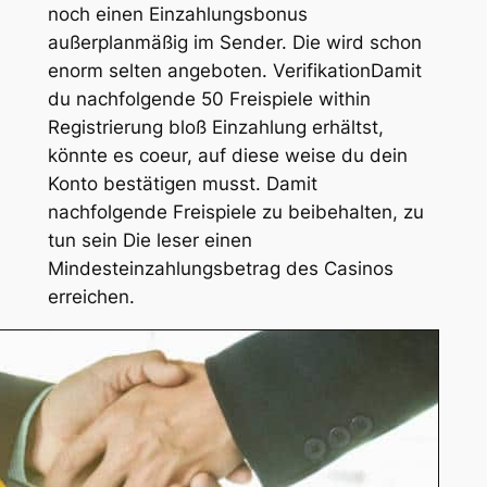
noch einen Einzahlungsbonus
außerplanmäßig im Sender. Die wird schon
enorm selten angeboten. VerifikationDamit
du nachfolgende 50 Freispiele within
Registrierung bloß Einzahlung erhältst,
könnte es coeur, auf diese weise du dein
Konto bestätigen musst. Damit
nachfolgende Freispiele zu beibehalten, zu
tun sein Die leser einen
Mindesteinzahlungsbetrag des Casinos
erreichen.