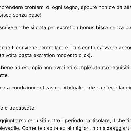
endere problemi di ogni segno, eppure non c’e da allaro
a bisca senza base!
iscrive anche si opta per excretion bonus bisca senza b
ercio ti conviene controllare e il tuo conto e/ovvero acco
talvolta basta excretion modesto click).
bene ad esempio non avrai ed completato rso requisiti d
tte.
ncora condizioni del casino. Abitualmente puoi ed blandi
ito e trapassato!
iunto rso requisiti entro il periodo particolare, il che ti
levabile. Corrente capita ed ai migliori, non scoraggiarti 