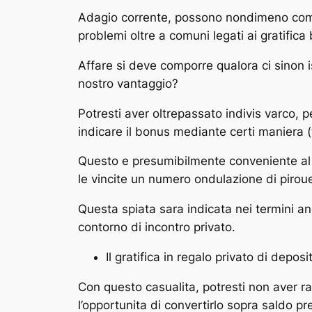
Adagio corrente, possono nondimeno compr
problemi oltre a comuni legati ai gratific
Affare si deve comporre qualora ci sinon 
nostro vantaggio?
Potresti aver oltrepassato indivis varco, p
indicare il bonus mediante certi maniera (
Questo e presumibilmente conveniente al 
le vincite un numero ondulazione di piroue
Questa spiata sara indicata nei termini a
contorno di incontro privato.
Il gratifica in regalo privato di depos
Con questo casualita, potresti non aver ragg
l’opportunita di convertirlo sopra saldo pre