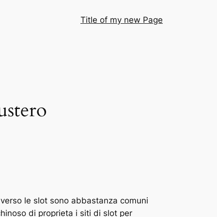
Title of my new Page
ustero
a verso le slot sono abbastanza comuni
noso di proprieta i siti di slot per