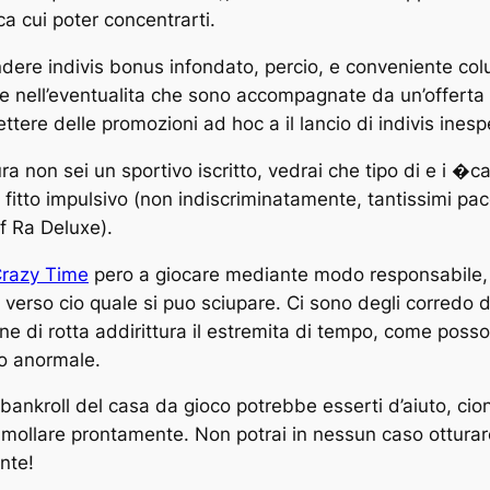
ca cui poter concentrarti.
ndere indivis bonus infondato, percio, e conveniente colui
care nell’eventualita che sono accompagnate da un’offert
ttere delle promozioni ad hoc a il lancio di indivis inesp
a non sei un sportivo iscritto, vedrai che tipo di e i �c
 fitto impulsivo (non indiscriminatamente, tantissimi pac
f Ra Deluxe).
razy Time
pero a giocare mediante modo responsabile, a
 verso cio quale si puo sciupare. Ci sono degli corredo di 
mine di rotta addirittura il estremita di tempo, come pos
co anormale.
 bankroll del casa da gioco potrebbe esserti d’aiuto, ci
i mollare prontamente. Non potrai in nessun caso ottur
nte!