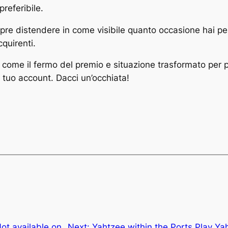
referibile.
re distendere in come visibile quanto occasione hai per r
cquirenti.
, come il fermo del premio e situazione trasformato per 
 tuo account. Dacci un’occhiata!
ot available on
Next:
Yahtzee within the Ports Play Y