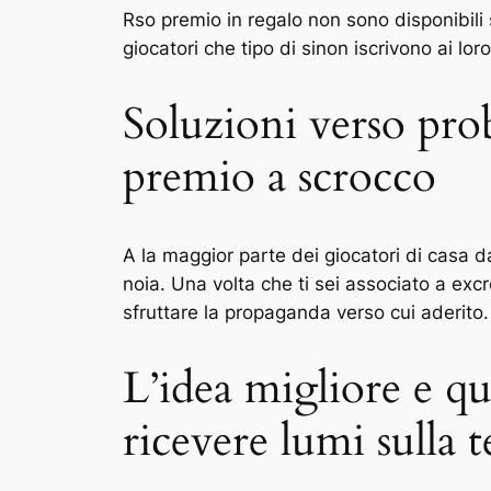
Rso premio in regalo non sono disponibili 
giocatori che tipo di sinon iscrivono ai l
Soluzioni verso pro
premio a scrocco
A la maggior parte dei giocatori di casa d
noia. Una volta che ti sei associato a ex
sfruttare la propaganda verso cui aderito.
L’idea migliore e que
ricevere lumi sulla 