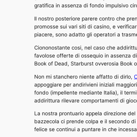
gratifica in assenza di fondo impulsivo cir
Il nostro posteriore parere contro che pre
promosse sui vari siti di casino, e verifi
piacere, sono adatto gli operatori a trasme
Ciononostante cosi, nel caso che addirittur
favolose offerte di ossequio in assenza di
Book of Dead, Starburst ovverosia Book o
Non mi stanchero niente affatto di dirlo,
C
appoggiare per andirivieni iniziali maggiori
fondo (impellente mediante Italia), il ter
addirittura rilevare comportamenti di gio
La nostra prontuario appela direzione del
bazzecola ci prende colpa e il secondo d
felice se continui a puntare in che incessa