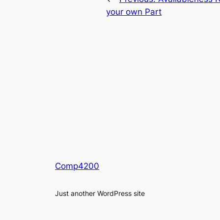
your own Part
Comp4200
Just another WordPress site