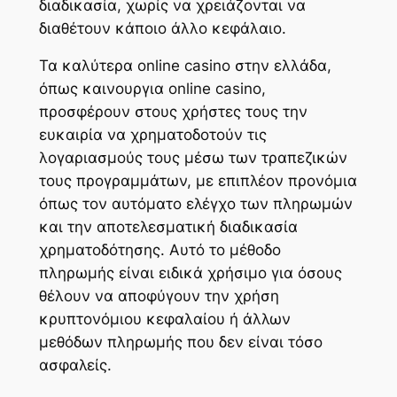
διαδικασία, χωρίς να χρειάζονται να
διαθέτουν κάποιο άλλο κεφάλαιο.
Τα καλύτερα online casino στην ελλάδα,
όπως καινουργια online casino,
προσφέρουν στους χρήστες τους την
ευκαιρία να χρηματοδοτούν τις
λογαριασμούς τους μέσω των τραπεζικών
τους προγραμμάτων, με επιπλέον προνόμια
όπως τον αυτόματο ελέγχο των πληρωμών
και την αποτελεσματική διαδικασία
χρηματοδότησης. Αυτό το μέθοδο
πληρωμής είναι ειδικά χρήσιμο για όσους
θέλουν να αποφύγουν την χρήση
κρυπτονόμιου κεφαλαίου ή άλλων
μεθόδων πληρωμής που δεν είναι τόσο
ασφαλείς.