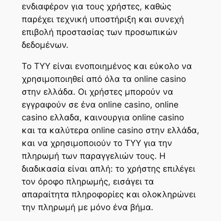
ενδιαφέρον για τους χρήστες, καθώς
παρέχει τεχνική υποστήριξη και συνεχή
επιβολή προστασίας των προσωπικών
δεδομένων.
Το ΤΥΥ είναι ενοποιημένος και εύκολο να
χρησιμοποιηθεί από όλα τα online casino
στην ελλάδα. Οι χρήστες μπορούν να
εγγραφούν σε ένα online casino, online
casino ελλαδα, καινουργια online casino
και τα καλύτερα online casino στην ελλάδα,
και να χρησιμοποιούν το ΤΥΥ για την
πληρωμή των παραγγελιών τους. Η
διαδικασία είναι απλή: το χρήστης επιλέγει
τον όροφο πληρωμής, εισάγει τα
απαραίτητα πληροφορίες και ολοκληρώνει
την πληρωμή με μόνο ένα βήμα.