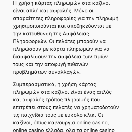
Η χρήση κάρτας πληρωμών στα καζίνοι
είναι απλή και ασφαλής. Μόνο οι
απαραίτητες πληροφορίες για την πληρωμή
χρησιμοποιούνται και αποθηκεύονται με
την κατευθυνση της Ασφάλειας
Πληροφοριών. Οι πελάτες μπορούν να
πληρώσουν με κάρτα πληρωμών για να
διασφαλίσουν την ασφάλεια των τιμών
τους και την αποφυγή πιθανών
προβλημάτων συναλλαγών.
Συμπερασματικά, η χρήση κάρτας
πληρωμών στα καζίνοι είναι ένας απλός
και ασφαλής τρόπος πληρωμής που
επιτρέπει στους πελατές να χρηματοδοτούν
τις παιχνίδια τους με εύκολο κλικ. Οι
καζίνοι, όπως καινουργια online casino,
online casino ελλαδα, ολα τα online casino