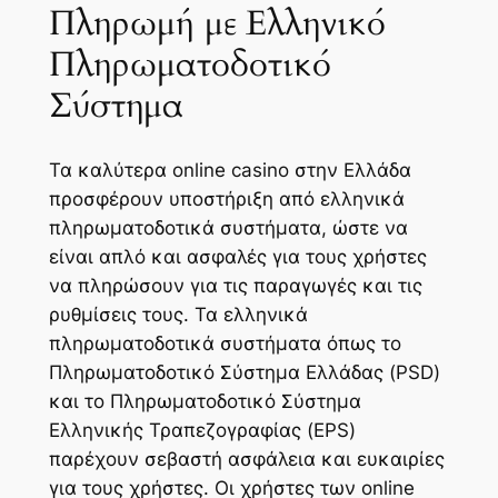
Πληρωμή με Ελληνικό
Πληρωματοδοτικό
Σύστημα
Τα καλύτερα online casino στην Ελλάδα
προσφέρουν υποστήριξη από ελληνικά
πληρωματοδοτικά συστήματα, ώστε να
είναι απλό και ασφαλές για τους χρήστες
να πληρώσουν για τις παραγωγές και τις
ρυθμίσεις τους. Τα ελληνικά
πληρωματοδοτικά συστήματα όπως το
Πληρωματοδοτικό Σύστημα Ελλάδας (PSD)
και το Πληρωματοδοτικό Σύστημα
Ελληνικής Τραπεζογραφίας (EPS)
παρέχουν σεβαστή ασφάλεια και ευκαιρίες
για τους χρήστες. Οι χρήστες των online