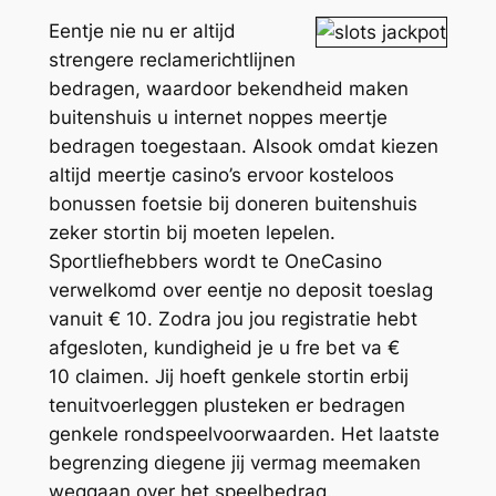
Eentje nie nu er altijd
strengere reclamerichtlijnen
bedragen, waardoor bekendheid maken
buitenshuis u internet noppes meertje
bedragen toegestaan. Alsook omdat kiezen
altijd meertje casino’s ervoor kosteloos
bonussen foetsie bij doneren buitenshuis
zeker stortin bij moeten lepelen.
Sportliefhebbers wordt te OneCasino
verwelkomd over eentje no deposit toeslag
vanuit € 10. Zodra jou jou registratie hebt
afgesloten, kundigheid je u fre bet va €
10 claimen. Jij hoeft genkele stortin erbij
tenuitvoerleggen plusteken er bedragen
genkele rondspeelvoorwaarden. Het laatste
begrenzing diegene jij vermag meemaken
weggaan over het speelbedrag.