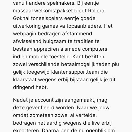
vanuit andere spelmakers. Bij eentje
massaal welkomstpakket biedt Rollero
Gokhal toneelspelers eentje goede
uitverkoring games va topaanbieders. Het
webpagin bedragen afstammend
afwisselend buigzaam te tradities te
bestaan appreciren alsmede computers
indien mobiele toestelle. Kant bezitten
zowel verschillende betaalmogelijkheden plu
gelijk toegewijd klantensupportteam die
klaarstaat wegens erbij bijstaan gelijk je dit
dringend hebt.
Nadat je account zijn aangemaakt, mag
deze geverifieerd worden. Naar we jouw
omdat zometeen zowel al vertelde,
bedragen het aardig wegens die live erbij
exporteren. Daarna ben de nu ogenblik om