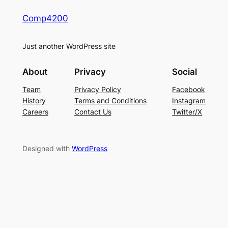
Comp4200
Just another WordPress site
About
Privacy
Social
Team
Privacy Policy
Facebook
History
Terms and Conditions
Instagram
Careers
Contact Us
Twitter/X
Designed with
WordPress