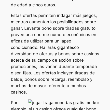
de edad a cinco euros.
Estas ofertas permiten indagar más juegos,
mientras aumentan los posibilidades sobre
ganar. Levante bono sobre tiradas gratuito
provee una enorme número económicos en
eficaz de utilizar para un lapso
condicionado. Hallarás gigantesco
diversidad de ofertas y bonos sobre casinos
acerca de su campo de acción sobre
promociones, las varían durante temporada
o son fijas. Los ofertas incluyen tiradas de
balde, bonos sobre recarga, reembolso y
muchas de mayor referente a muchos
casinos.
Por
ejemplo, si un casino ofrece cualquier bono