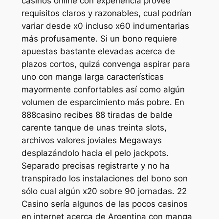
casinos online con experiencia provee
requisitos claros y razonables, cual podrían
variar desde x0 incluso x60 indumentarias
más profusamente. Si un bono requiere
apuestas bastante elevadas acerca de
plazos cortos, quizá convenga aspirar para
uno con manga larga características
mayormente confortables así­ como algún
volumen de esparcimiento más pobre. En
888casino recibes 88 tiradas de balde
carente tanque de unas treinta slots,
archivos valores joviales Megaways
desplazándolo hacia el pelo jackpots.
Separado precisas registrarte y no ha
transpirado los instalaciones del bono son
sólo cual algún x20 sobre 90 jornadas. 22
Casino serí­a algunos de las pocos casinos
en internet acerca de Argentina con manga