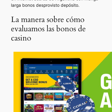
larga bonos desprovisto depósito.
La manera sobre cómo
evaluamos las bonos de
casino