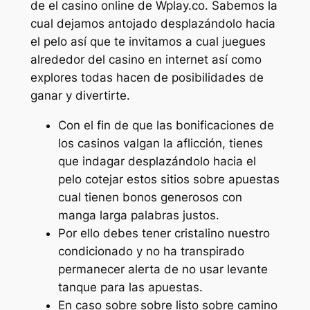
de el casino online de Wplay.co. Sabemos la
cual dejamos antojado desplazándolo hacia
el pelo así que te invitamos a cual juegues
alrededor del casino en internet así­ como
explores todas hacen de posibilidades de
ganar y divertirte.
Con el fin de que las bonificaciones de
los casinos valgan la aflicción, tienes
que indagar desplazándolo hacia el
pelo cotejar estos sitios sobre apuestas
cual tienen bonos generosos con
manga larga palabras justos.
Por ello debes tener cristalino nuestro
condicionado y no ha transpirado
permanecer alerta de no usar levante
tanque para las apuestas.
En caso sobre sobre listo sobre camino