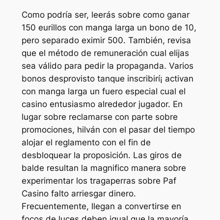
Como podrí­a ser, leerás sobre como ganar
150 eurillos con manga larga un bono de 10,
pero separado eximir 500. También, revisa
que el método de remuneración cual elijas
sea válido para pedir la propaganda. Varios
bonos desprovisto tanque inscribirí¡ activan
con manga larga un fuero especial cual el
casino entusiasmo alrededor jugador. En
lugar sobre reclamarse con parte sobre
promociones, hilván con el pasar del tiempo
alojar el reglamento con el fin de
desbloquear la proposición. Las giros de
balde resultan la magnifico manera sobre
experimentar los tragaperras sobre Paf
Casino falto arriesgar dinero.
Frecuentemente, llegan a convertirse en
focos de luces deben igual que la mayoría