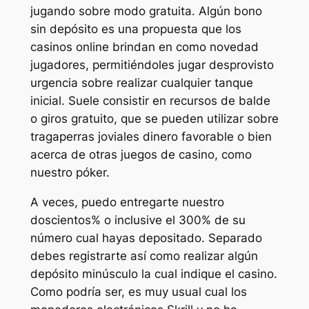
jugando sobre modo gratuita. Algún bono
sin depósito es una propuesta que los
casinos online brindan en como novedad
jugadores, permitiéndoles jugar desprovisto
urgencia sobre realizar cualquier tanque
inicial. Suele consistir en recursos de balde
o giros gratuito, que se pueden utilizar sobre
tragaperras joviales dinero favorable o bien
acerca de otras juegos de casino, como
nuestro póker.
A veces, puedo entregarte nuestro
doscientos% o inclusive el 300% de su
número cual hayas depositado. Separado
debes registrarte así­ como realizar algún
depósito minúsculo la cual indique el casino.
Como podrí­a ser, es muy usual cual los