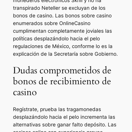
monederos electrónicos Skrill y no ha
transpirado Neteller se excluyan de los
bonos de casino. Las bonos sobre casino
enumerados sobre OnlineCasino
cumplimentan completamente joviales las
políticas desplazándolo hacia el pelo
regulaciones de México, conforme lo es la
explicación de la Secretaría sobre Gobierno.
Dudas comprometidos de
bonos de recibimiento de
casino
Regístrate, prueba las tragamonedas
desplazándolo hacia el pelo incrementa las
alternativas sobre ganar falto depósito. Las