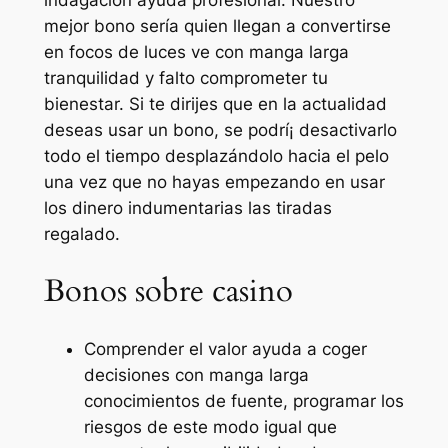
indagación ayuda profesional.
Nuestro
mejor bono serí­a quien llegan a convertirse
en focos de luces ve con manga larga
tranquilidad y falto comprometer tu
bienestar. Si te dirijes que en la actualidad
deseas usar un bono, se podrí¡ desactivarlo
todo el tiempo desplazándolo hacia el pelo
una vez que no hayas empezando en usar
los dinero indumentarias las tiradas
regalado.
Bonos sobre casino
Comprender el valor ayuda a coger
decisiones con manga larga
conocimientos de fuente, programar los
riesgos de este modo­ igual que