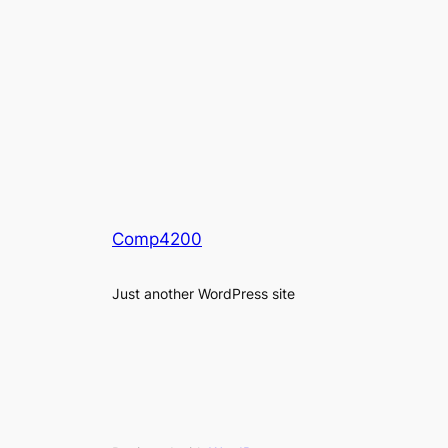
Comp4200
Just another WordPress site