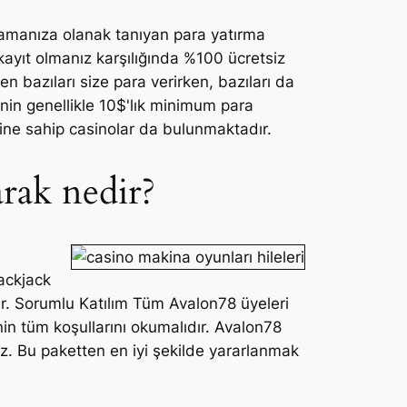
amanıza olanak tanıyan para yatırma
kayıt olmanız karşılığında %100 ücretsiz
 bazıları size para verirken, bazıları da
inin genellikle 10$'lık minimum para
ine sahip casinolar da bulunmaktadır.
rak nedir?
lackjack
ir. Sorumlu Katılım Tüm Avalon78 üyeleri
in tüm koşullarını okumalıdır. Avalon78
z. Bu paketten en iyi şekilde yararlanmak