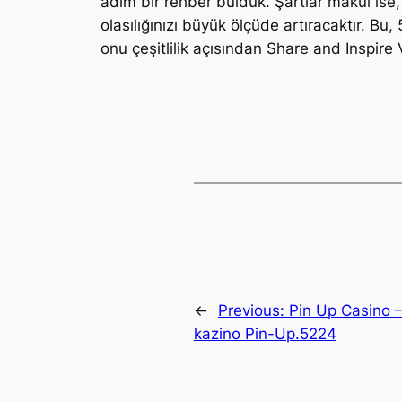
adım bir rehber bulduk. Şartlar makul is
olasılığınızı büyük ölçüde artıracaktır. Bu
onu çeşitlilik açısından Share and Inspire 
←
Previous:
Pin Up Casino 
kazino Pin-Up.5224