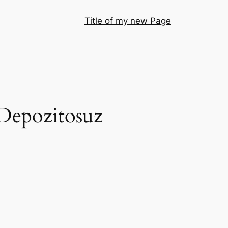
Title of my new Page
 Depozitosuz