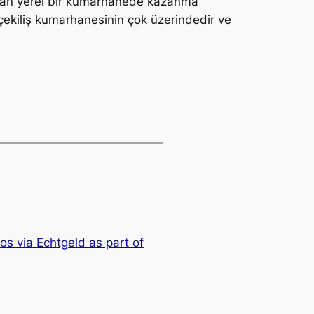
anan yerel bir kumarhanede kazanma
r çekiliş kumarhanesinin çok üzerindedir ve
os via Echtgeld as part of