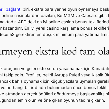
rlı bağlantı
biri, ekstra para yerine oyun oynamaya başl
i online casinolardan bazıları, BetMGM ve Caesars gibi, 
tadır. ABD'deki en iyi online casino bonus tekliflerinden
 kazandırır. En iyi yerel casino karşılama bonus teklifler
adece 5$ gerektiren en düşük minimum para yatırma limit
irmeyen ekstra kod tam ola
rak araştırın ve gelecekte sorun yaşamamak için Kanadalı
ini takip edin. Profiller, belirli Avrupa Ruleti veya Klasik B
, ancak bahis oynamak için küçük yazılara uymaları gerek
 ve herhangi bir iddiada bulunmadan önce bonus teklifin
ke atmadan gerçek ödülleri döndürmeye başlayabilirsini
olduğundan emin olun ve öne çıkan oyunun tadını çıkarın.