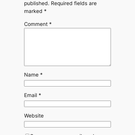
published.
Required fields are
marked
*
Comment
*
Name
*
Email
*
Website