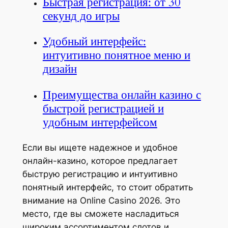
Быстрая регистрация: от 30
секунд до игры
Удобный интерфейс:
интуитивно понятное меню и
дизайн
Преимущества онлайн казино с
быстрой регистрацией и
удобным интерфейсом
Если вы ищете надежное и удобное
онлайн-казино, которое предлагает
быструю регистрацию и интуитивно
понятный интерфейс, то стоит обратить
внимание на Online Casino 2026. Это
место, где вы сможете насладиться
широким ассортиментом слотов и