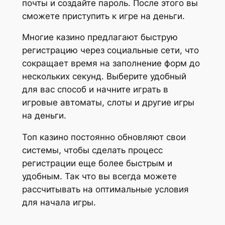
почты и создайте пароль. После этого вы
сможете приступить к игре на деньги.
Многие казино предлагают быструю
регистрацию через социальные сети, что
сокращает время на заполнение форм до
нескольких секунд. Выберите удобный
для вас способ и начните играть в
игровые автоматы, слоты и другие игры
на деньги.
Топ казино постоянно обновляют свои
системы, чтобы сделать процесс
регистрации еще более быстрым и
удобным. Так что вы всегда можете
рассчитывать на оптимальные условия
для начала игры.