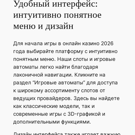
Удобный интерфейс:
интуитивно понятное
меню и дизайн
Для начала игры в онлайн казино 2026
года выбирайте платформу с интуитивно
понятным меню. Наши слоты и игровые
автоматы легко найти благодаря
лаконичной навигации. Кликните на
раздел “Игровые автоматы” для доступа
к широкому ассортименту слотов от
ведущих провайдеров. Здесь вы найдете
как классические модели, так и
современные игры с 3D-графикой и
дополнительными функциями.
Дизайн интерфейса также играет важную