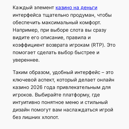
Каждый элемент
казино на деньги
интерфейса тщательно продуман, чтобы
обеспечить максимальный комфорт.
Например, при выборе слота вы сразу
видите его описание, правила и
коэффициент возврата игрокам (RTP). Это
помогает сделать выбор быстрее и
увереннее.
Таким образом, удобный интерфейс – это
ключевой аспект, который делает онлайн
казино 2026 года привлекательным для
игроков. Выбирайте платформу, где
интуитивно понятное меню и стильный
дизайн помогут вам наслаждаться игрой
без лишних хлопот.