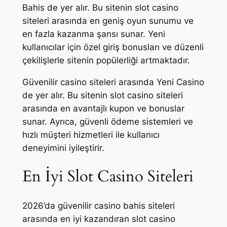
Bahis de yer alır. Bu sitenin slot casino
siteleri arasında en geniş oyun sunumu ve
en fazla kazanma şansı sunar. Yeni
kullanıcılar için özel giriş bonusları ve düzenli
çekilişlerle sitenin popülerliği artmaktadır.
Güvenilir casino siteleri arasında Yeni Casino
de yer alır. Bu sitenin slot casino siteleri
arasında en avantajlı kupon ve bonuslar
sunar. Ayrıca, güvenli ödeme sistemleri ve
hızlı müşteri hizmetleri ile kullanıcı
deneyimini iyileştirir.
En İyi Slot Casino Siteleri
2026’da güvenilir casino bahis siteleri
arasında en iyi kazandıran slot casino