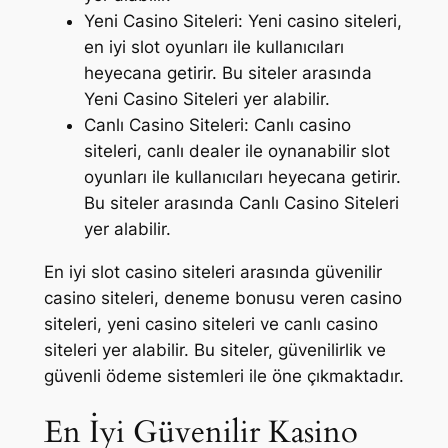
Yeni Casino Siteleri: Yeni casino siteleri,
en iyi slot oyunları ile kullanıcıları
heyecana getirir. Bu siteler arasında
Yeni Casino Siteleri yer alabilir.
Canlı Casino Siteleri: Canlı casino
siteleri, canlı dealer ile oynanabilir slot
oyunları ile kullanıcıları heyecana getirir.
Bu siteler arasında Canlı Casino Siteleri
yer alabilir.
En iyi slot casino siteleri arasında güvenilir
casino siteleri, deneme bonusu veren casino
siteleri, yeni casino siteleri ve canlı casino
siteleri yer alabilir. Bu siteler, güvenilirlik ve
güvenli ödeme sistemleri ile öne çıkmaktadır.
En İyi Güvenilir Kasino