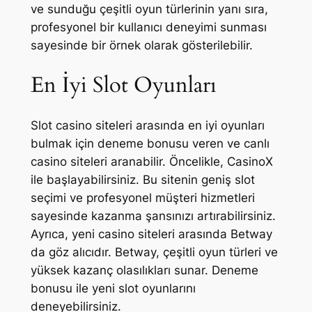
ve sunduğu çeşitli oyun türlerinin yanı sıra,
profesyonel bir kullanıcı deneyimi sunması
sayesinde bir örnek olarak gösterilebilir.
En İyi Slot Oyunları
Slot casino siteleri arasında en iyi oyunları
bulmak için deneme bonusu veren ve canlı
casino siteleri aranabilir. Öncelikle, CasinoX
ile başlayabilirsiniz. Bu sitenin geniş slot
seçimi ve profesyonel müşteri hizmetleri
sayesinde kazanma şansınızı artırabilirsiniz.
Ayrıca, yeni casino siteleri arasında Betway
da göz alıcıdır. Betway, çeşitli oyun türleri ve
yüksek kazanç olasılıkları sunar. Deneme
bonusu ile yeni slot oyunlarını
deneyebilirsiniz.