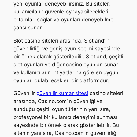
yeni oyunlar deneyebilirsiniz. Bu siteler,
kullanıcıların güvenle oynayabilecekleri
ortamları sağlar ve oyunları deneyebilme
şansı sunar.
Slot casino siteleri arasında, Slotland’ın
güvenilirliği ve geniş oyun seçimi sayesinde
bir örnek olarak gösterilebilir. Slotland, çeşitli
slot oyunları ve diğer casino oyunları sunar
ve kullanıcıların ihtiyaçlarına göre en uygun
oyunları bulabilecekleri bir platformdur.
Güvenilir
güvenilir kumar sitesi
casino siteleri
arasında, Casino.com’ın güvenliği ve
sunduğu çeşitli oyun türlerinin yanı sıra,
profesyonel bir kullanıcı deneyimi sunması
sayesinde bir örnek olarak gösterilebilir. Bu
sitenin yanı sıra, Casino.com’ın güvenilirliği