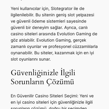
Yeni kullanıcılar için, Slotegrator ile de
ilgilenilebilir. Bu sitenin geniş slot yelpazesi
ve güvenli ödeme sistemleri sayesinde
güvenli bir deneyim sağlar. Ayrıca, canlı
casino siteleri arasında Evolution Gaming de
göz atılabilir. Evolution Gaming, gerçek
zamanlı oyunlar ve profesyonel cüzzamlılarla
oynanabilir. Bu siteler, kazanmak için en iyi
slot oyunlarını sunar.
Güvenliğinizle İlgili
Sorunların Çözümü
En Güvenilir Casino Siteleri Seçimi: Yeni ve
en iyi casino siteleri için güvenliğinizle ilgili
sorunların çözümü, doğru bir seçimden