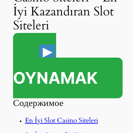
İyi Kazandıran Slot
Siteleri
OYNAMAK
Содержимое
En İyi Slot Casino Siteleri