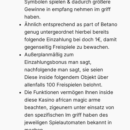
Symbolen spielen & dadurch größere
Gewinne in empfang nehmen im griff
haben.
Ähnlich entsprechend as part of Betano
genug untergeordnet hierbei bereits
folgende Einzahlung bei doch 1€, damit
gegenseitig Freispiele zu bewachen.
Außerplanmäßig zum
Einzahlungsbonus man sagt,
nachfolgende man sagt, sie seien
Diese inside folgendem Objekt über
allenfalls 100 Freispielen belohnt.
Die Funktionen vermögen Ihnen inside
diese Kasino african magic arme
beachten, zigeunern unter einsatz von
den spezifischen Im griff haben des
jeweiligen Spielautomaten bekannt in