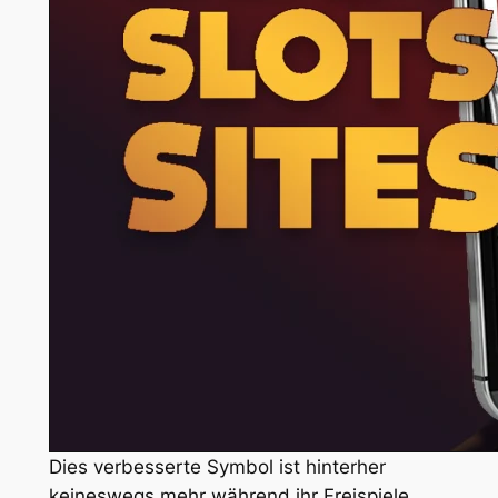
Dies verbesserte Symbol ist hinterher
keineswegs mehr während ihr Freispiele