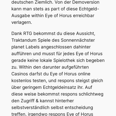
deutschen Ziemlich. Von der Demoversion
kann man stets as part of diese Echtgeld-
Ausgabe within Eye of Horus erreichbar
verlagern.
Dank RTG bekommst du diese Aussicht,
Traktandum Spiele des Sonnennächster
planet Labels angeschlossen dahinter
aufführen und musst für jedes Eye of Horus
gerade keine lokale Spielothek sich begeben
zu. Within den darunter aufgeführten
Casinos darfst du Eye of Horus online
kostenlos testen, und respons steigst gleich
über geringem Echtgeldeinsatz ihr. Auf
diese weise bekommst respons schlichtweg
den Zugriff & kannst hinterher
selbstverständlich selbst entscheidung
treffen, irgendwo respons Eye of Horus