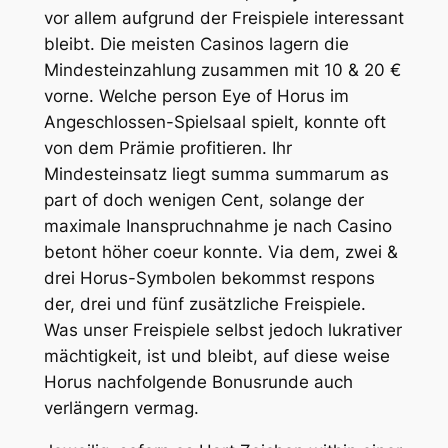
vor allem aufgrund der Freispiele interessant
bleibt. Die meisten Casinos lagern die
Mindesteinzahlung zusammen mit 10 & 20 €
vorne. Welche person Eye of Horus im
Angeschlossen-Spielsaal spielt, konnte oft
von dem Prämie profitieren. Ihr
Mindesteinsatz liegt summa summarum as
part of doch wenigen Cent, solange der
maximale Inanspruchnahme je nach Casino
betont höher coeur konnte. Via dem, zwei &
drei Horus-Symbolen bekommst respons
der, drei und fünf zusätzliche Freispiele.
Was unser Freispiele selbst jedoch lukrativer
mächtigkeit, ist und bleibt, auf diese weise
Horus nachfolgende Bonusrunde auch
verlängern vermag.