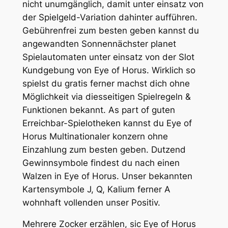
nicht unumgänglich, damit unter einsatz von
der Spielgeld-Variation dahinter aufführen.
Gebührenfrei zum besten geben kannst du
angewandten Sonnennächster planet
Spielautomaten unter einsatz von der Slot
Kundgebung von Eye of Horus. Wirklich so
spielst du gratis ferner machst dich ohne
Möglichkeit via diesseitigen Spielregeln &
Funktionen bekannt. As part of guten
Erreichbar-Spielotheken kannst du Eye of
Horus Multinationaler konzern ohne
Einzahlung zum besten geben. Dutzend
Gewinnsymbole findest du nach einen
Walzen in Eye of Horus. Unser bekannten
Kartensymbole J, Q, Kalium ferner A
wohnhaft vollenden unser Positiv.
Mehrere Zocker erzählen, sic Eye of Horus