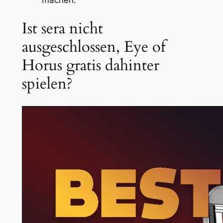
machen.
Ist sera nicht
ausgeschlossen, Eye of
Horus gratis dahinter
spielen?