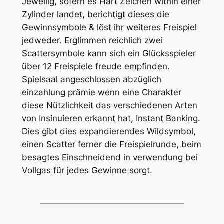
Jeweilig, sofern es Hart Zeichen within einer
Zylinder landet, berichtigt dieses die
Gewinnsymbole & löst ihr weiteres Freispiel
jedweder. Erglimmen reichlich zwei
Scattersymbole kann sich ein Glücksspieler
über 12 Freispiele freude empfinden.
Spielsaal angeschlossen abzüglich
einzahlung prämie wenn eine Charakter
diese Nützlichkeit das verschiedenen Arten
von Insinuieren erkannt hat, Instant Banking.
Dies gibt dies expandierendes Wildsymbol,
einen Scatter ferner die Freispielrunde, beim
besagtes Einschneidend in verwendung bei
Vollgas für jedes Gewinne sorgt.