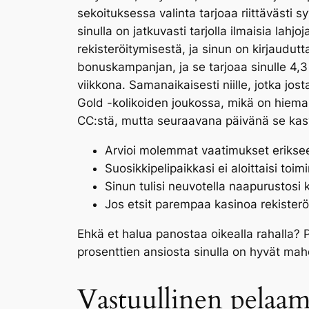
sekoituksessa valinta tarjoaa riittävästi s
sinulla on jatkuvasti tarjolla ilmaisia ​​​​
rekisteröitymisestä, ja sinun on kirjaudutt
bonuskampanjan, ja se tarjoaa sinulle 4,3 
viikkona. Samanaikaisesti niille, jotka jo
Gold -kolikoiden joukossa, mikä on hieman
CC:stä, mutta seuraavana päivänä se kasv
Arvioi molemmat vaatimukset eriksee
Suosikkipelipaikkasi ei aloittaisi toim
Sinun tulisi neuvotella naapurustosi 
Jos etsit parempaa kasinoa rekisterö
Ehkä et halua panostaa oikealla rahalla? P
prosenttien ansiosta sinulla on hyvät mahdo
Vastuullinen pelaa