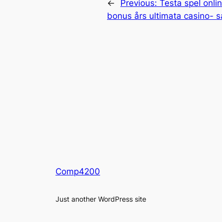
←
Previous:
Testa spel onli
bonus års ultimata casino- s
Comp4200
Just another WordPress site