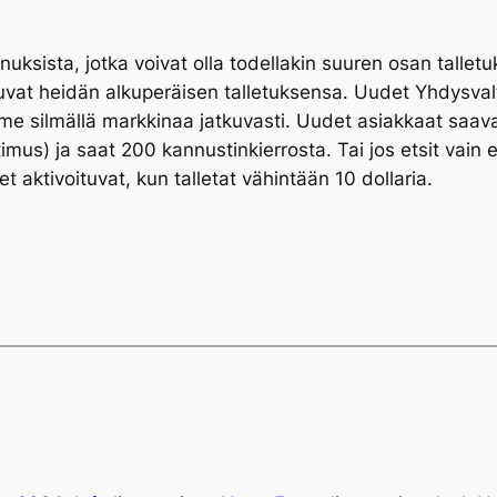
sista, jotka voivat olla todellakin suuren osan talletu
tuvat heidän alkuperäisen talletuksensa. Uudet Yhdysval
me silmällä markkinaa jatkuvasti. Uudet asiakkaat saav
atimus) ja saat 200 kannustinkierrosta. Tai jos etsit vain
aktivoituvat, kun talletat vähintään 10 dollaria.