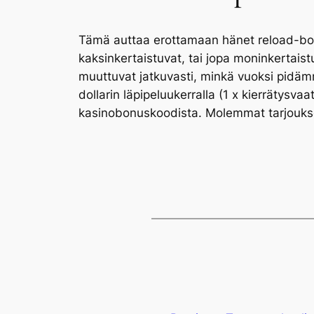
Tämä auttaa erottamaan hänet reload-bonuk
kaksinkertaistuvat, tai jopa moninkertais
muuttuvat jatkuvasti, minkä vuoksi pidäm
dollarin läpipeluukerralla (1 x kierrätysva
kasinobonuskoodista. Molemmat tarjoukset 