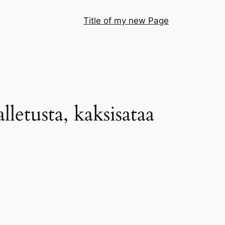
Title of my new Page
letusta, kaksisataa