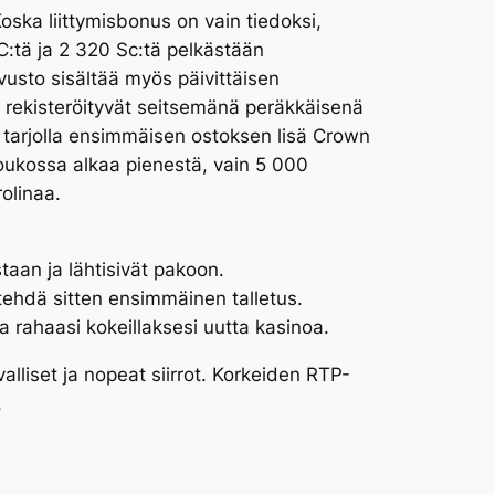
Koska liittymisbonus on vain tiedoksi,
a GC:tä ja 2 320 Sc:tä pelkästään
ivusto sisältää myös päivittäisen
ka rekisteröityvät seitsemänä peräkkäisenä
on tarjolla ensimmäisen ostoksen lisä Crown
joukossa alkaa pienestä, vain 5 000
olinaa.
aan ​​ja lähtisivät pakoon.
 tehdä sitten ensimmäinen talletus.
 rahaasi kokeillaksesi uutta kasinoa.
alliset ja nopeat siirrot. Korkeiden RTP-
.