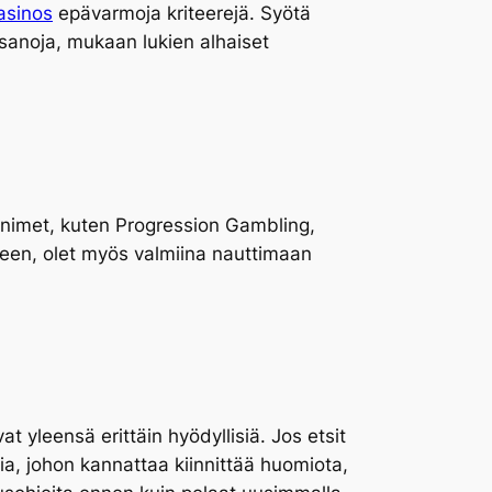
asinos
epävarmoja kriteerejä. Syötä
 sanoja, mukaan lukien alhaiset
 nimet, kuten Progression Gambling,
ueen, olet myös valmiina nauttimaan
 yleensä erittäin hyödyllisiä. Jos etsit
sia, johon kannattaa kiinnittää huomiota,