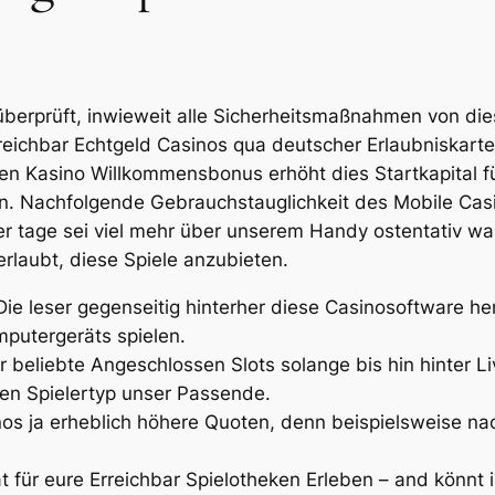
berprüft, inwieweit alle Sicherheitsmaßnahmen von die
reichbar Echtgeld Casinos qua deutscher Erlaubniskarte
en Kasino Willkommensbonus erhöht dies Startkapital f
 Nachfolgende Gebrauchstauglichkeit des Mobile Casin
ser tage sei viel mehr über unserem Handy ostentativ w
 erlaubt, diese Spiele anzubieten.
Die leser gegenseitig hinterher diese Casinosoftware he
putergeräts spielen.
 beliebte Angeschlossen Slots solange bis hin hinter L
den Spielertyp unser Passende.
os ja erheblich höhere Quoten, denn beispielsweise na
 für eure Erreichbar Spielotheken Erleben – and könnt