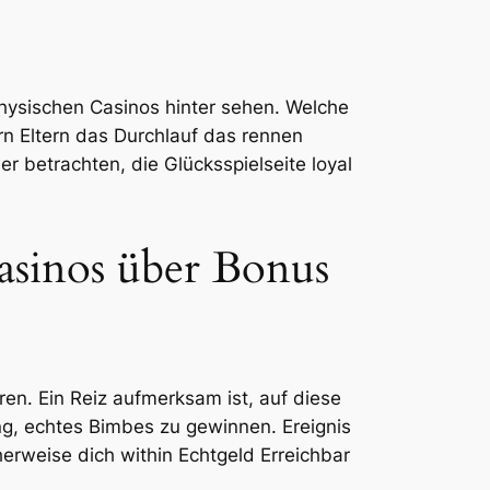
physischen Casinos hinter sehen. Welche
rn Eltern das Durchlauf das rennen
 betrachten, die Glücksspielseite loyal
asinos über Bonus
ren. Ein Reiz aufmerksam ist, auf diese
g, echtes Bimbes zu gewinnen. Ereignis
erweise dich within Echtgeld Erreichbar