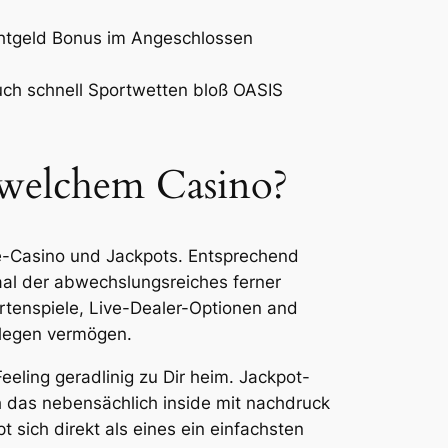
chtgeld Bonus im Angeschlossen
uch schnell Sportwetten bloß OASIS
e welchem Casino?
ive-Casino und Jackpots. Entsprechend
aal der abwechslungsreiches ferner
rtenspiele, Live-Dealer-Optionen and
ulegen vermögen.
eeling geradlinig zu Dir heim. Jackpot-
ch das nebensächlich inside mit nachdruck
 sich direkt als eines ein einfachsten