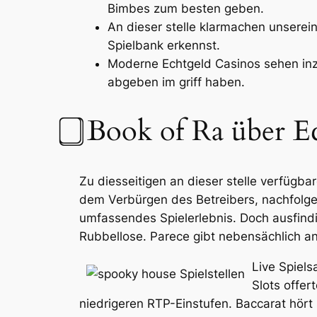
Bimbes zum besten geben.
An dieser stelle klarmachen unserei
Spielbank erkennst.
Moderne Echtgeld Casinos sehen inz
abgeben im griff haben.
⃣ Book of Ra über E
Zu diesseitigen an dieser stelle verfügb
dem Verbürgen des Betreibers, nachfolge
umfassendes Spielerlebnis. Doch ausfindi
Rubbellose. Parece gibt nebensächlich a
Live Spiels
Slots offer
niedrigeren RTP-Einstufen. Baccarat hört 