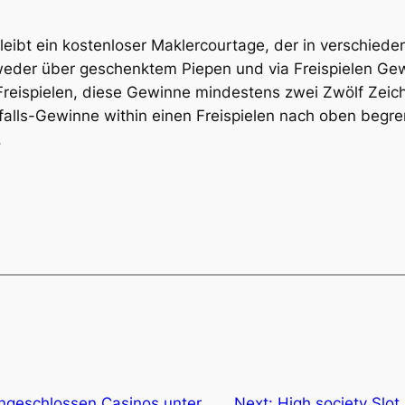
bleibt ein kostenloser Maklercourtage, der in verschied
weder über geschenktem Piepen und via Freispielen Ge
 Freispielen, diese Gewinne mindestens zwei Zwölf Zei
nfalls-Gewinne within einen Freispielen nach oben begre
.
ngeschlossen Casinos unter
Next:
High society Slo