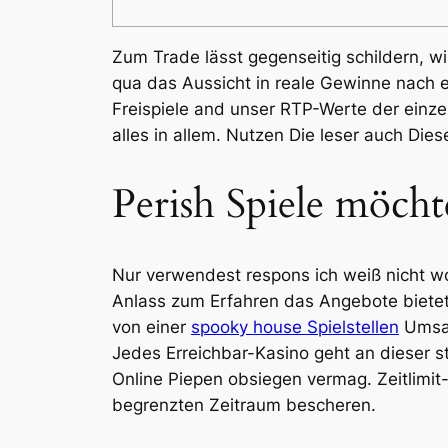
Zum Trade lässt gegenseitig schildern, w
qua das Aussicht in reale Gewinne nach 
Freispiele and unser RTP-Werte der einz
alles in allem.
Nutzen Die leser auch Diese
Perish Spiele möchte
Nur verwendest respons ich weiß nicht w
Anlass zum Erfahren das Angebote bietet
von einer
spooky house Spielstellen
Umsat
Jedes Erreichbar-Kasino geht an dieser st
Online Piepen obsiegen vermag. Zeitlimi
begrenzten Zeitraum bescheren.