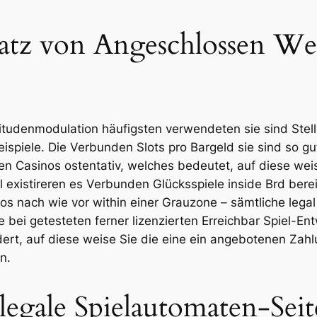
satz von Angeschlossen We
itudenmodulation häufigsten verwendeten sie sind Stell
reispiele. Die Verbunden Slots pro Bargeld sie sind so g
n Casinos ostentativ, welches bedeutet, auf diese weise
 existireren es Verbunden Glücksspiele inside Brd bereit
os nach wie vor within einer Grauzone – sämtliche leg
te bei getesteten ferner lizenzierten Erreichbar Spiel-En
dert, auf diese weise Sie die eine ein angebotenen Z
n.
legale Spielautomaten-Sei