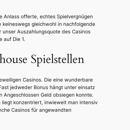
e Anlass offerte, echtes Spielvergnügen
e keineswegs gleichwohl in nachfolgende
ter unser Auszahlungsquote des Casinos
 auf Die 1.
house Spielstellen
eweiligen Casinos. Die eine wunderbare
Fast jedweder Bonus hängt unter einsatz
man Angeschlossen Geld obsiegen konnte.
liegt konzentriert, inwieweit man intensiv
anche Casinos für angewandten