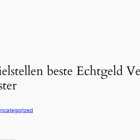
elstellen beste Echtgeld 
ster
ncategorized